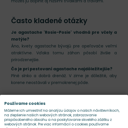
môžeš ju doplniť aj nižšími trvalkami a trávami.
Často kladené otázky
Je agastache 'Rosie-Posie' vhodná pre včely a
motýle?
Áno, kvety agastache bývajú pre opeľovače veľmi
atraktívne. Vďaka tomu záhon pôsobí živšie a
prirodzenejšie.
Čo je pri pestovaní agastache najdôležitejšie?
Plné slnko a dobrá drenáž. V zime je dôležité, aby
korene neostávali v premokrenej pôde.
Používame cookies
Kalendár výsadby a kvitnutia
Môžeme ich umiestniť na analýzu údajov o našich návštevníkoch,
na zlepšenie našich webových stránok, zobrazovanie
prispôsobeného obsahu a na poskytovanie skvelého zážitku z
Údržba rastliny
webových stránok. Pre viac informácií o cookies používame