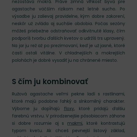
nezostáva mokrá. Práve zimná vlhkosť býva pre
agastache väčším rizikom než letné sucho. Po
výsadbe ju zalievaj pravidelne, kým dobre zakorení,
neskôr už zvláda aj suchšie obdobia. Počas sezóny
môžeš priebežne odstraňovať odkvitnuté klasy, čím
podporíš tvorbu ďalších kvetov a udržíš trs upravený.
Na jar ju rež až po prezimovaní, keď je už jasné, ktoré
časti ostali vitálne. V chladnejších a mokrejších
polohách je dobré vysadiť ju na chránené miesto.
S čím ju kombinovať
Ružová agastache veľmi pekne ladí s rastlinami,
ktoré majú podobne ľahký a slnkomilný charakter.
Výborne ju dopĺňajú
floxy
, ktoré pridajú ďalšiu
farebnú vrstvu. V prirodzenejšie pôsobiacom záhone
si dobre rozumie aj s
makmi
, ktoré kontrastujú
typom kvetu. Ak chceš pevnejší listový základ,