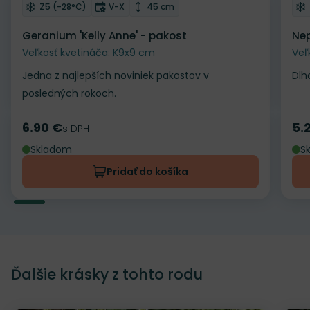
Mrazuvzdornosť
Doba kvitnutia
Výška rastliny
Z5 (-28°C)
V-X
45 cm
Geranium 'Kelly Anne' - pakost
Nep
Veľkosť kvetináča: K9x9 cm
Veľ
Jedna z najlepších noviniek pakostov v
Dlh
posledných rokoch.
6.90 €
5.
Cena
s DPH
Ce
Skladom
S
Pridať do košíka
Ďalšie krásky z tohto rodu