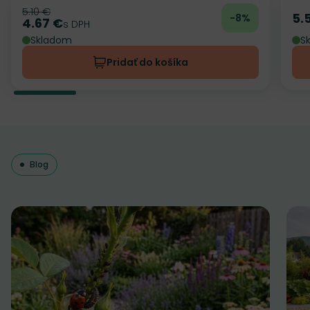
5.10 €
Pôvodná cena
5.
-8%
Ce
4.67 €
Cena
s DPH
Skladom
S
Pridať do košíka
Blog