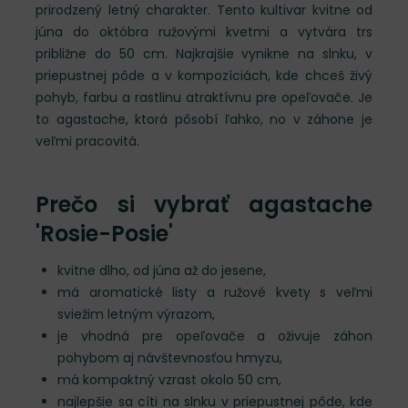
prirodzený letný charakter. Tento kultivar kvitne od
júna do októbra ružovými kvetmi a vytvára trs
približne do 50 cm. Najkrajšie vynikne na slnku, v
priepustnej pôde a v kompozíciách, kde chceš živý
pohyb, farbu a rastlinu atraktívnu pre opeľovače. Je
to agastache, ktorá pôsobí ľahko, no v záhone je
veľmi pracovitá.
Prečo si vybrať agastache
'Rosie-Posie'
kvitne dlho, od júna až do jesene,
má aromatické listy a ružové kvety s veľmi
sviežim letným výrazom,
je vhodná pre opeľovače a oživuje záhon
pohybom aj návštevnosťou hmyzu,
má kompaktný vzrast okolo 50 cm,
najlepšie sa cíti na slnku v priepustnej pôde, kde