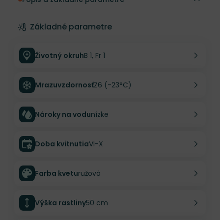
Základné parametre
Životný okruh
B 1, Fr 1
Mrazuvzdornosť
Z6 (-23°C)
Nároky na vodu
nízke
Doba kvitnutia
VI-X
Farba kvetu
ružová
Výška rastliny
50 cm