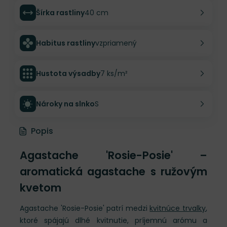
Šírka rastliny
40 cm
Habitus rastliny
vzpriamený
Hustota výsadby
7 ks/m²
Nároky na slnko
S
Popis
Agastache 'Rosie-Posie' –
aromatická agastache s ružovým
kvetom
Agastache 'Rosie-Posie' patrí medzi
kvitnúce trvalky
,
ktoré spájajú dlhé kvitnutie, príjemnú arómu a