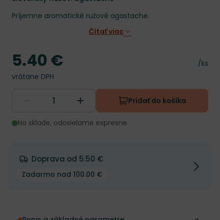
Príjemne aromatické ružové agastache.
Čítať viac
5.40 €
Cena
Cena 
/ks
vrátane DPH
Pridať do košíka
Na sklade, odosielame expresne
Doprava od 5.50 €
Zadarmo nad 100.00 €
Popis a základné parametre