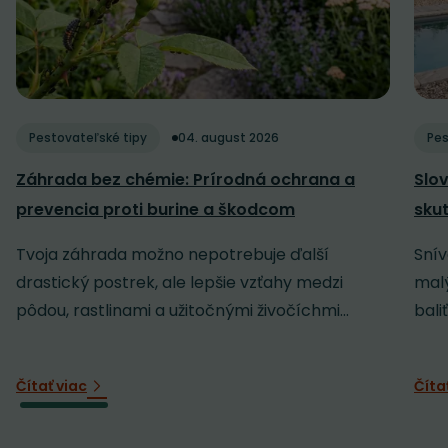
Pestovateľské tipy
04. august 2026
Pes
Záhrada bez chémie: Prírodná ochrana a
Slov
prevencia proti burine a škodcom
sku
Tvoja záhrada možno nepotrebuje ďalší
Snív
drastický postrek, ale lepšie vzťahy medzi
malý
pôdou, rastlinami a užitočnými živočíchmi...
baliť
Čítať viac
Číta