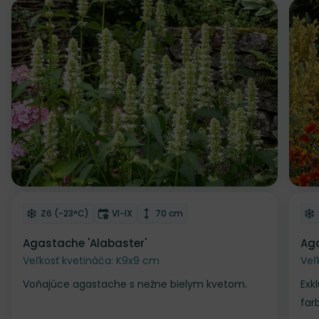
Zľava
Odober do zoznamu želaní
Od
Mrazuvzdornosť
Doba kvitnutia
Výška rastliny
Z6 (-23°C)
VI-IX
70 cm
Agastache 'Alabaster'
Aga
Veľkosť kvetináča: K9x9 cm
Veľ
Voňajúce agastache s nežne bielym kvetom.
Exk
far