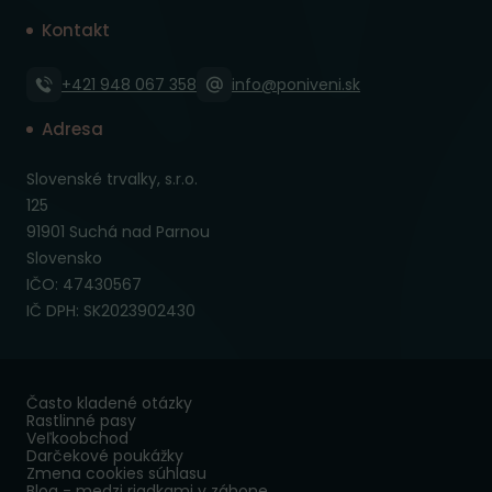
Kontakt
+421 948 067 358
info@poniveni.sk
Adresa
Slovenské trvalky, s.r.o.
125
91901 Suchá nad Parnou
Slovensko
IČO: 47430567
IČ DPH: SK2023902430
Často kladené otázky
Rastlinné pasy
Veľkoobchod
Darčekové poukážky
Zmena cookies súhlasu
Blog - medzi riadkami v záhone