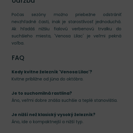
Údržba
Počas sezóny možno priebežne odstrániť
nevzhľadné časti, inak je starostlivosť jednoduchá.
Ak hľadáš nižšiu fialovú verbenovú trvalku do
suchšieho miesta, 'Venosa Lilac' je veľmi pekná
voľba.
FAQ
Kedy kvitne železník 'Venosa Lilac'?
Kvitne približne od júna do októbra.
Je to suchomilná rastlina?
Áno, veľmi dobre znáša suchšie a teplé stanovištia.
Je nižší než klasický vysoký železník?
Áno, ide o kompaktnejší a nižší typ.