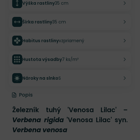
Výška rastliny
35 cm
Šírka rastliny
35 cm
Habitus rastliny
vzpriamený
Hustota výsadby
7 ks/m²
Nároky na slnko
S
Popis
Železník tuhý 'Venosa Lilac' –
Verbena rigida
'Venosa Lilac' syn.
Verbena venosa