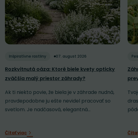
Inšpiratívne rastliny
07. august 2026
Pes
Rozkvitnutá oáza: Ktoré biele kvety opticky
Záh
zväčšia malý priestor záhrady?
pre
Ak ti niekto povie, že biela je v záhrade nudná,
Tvoj
pravdepodobne ju ešte nevidel pracovať so
dras
svetlom. Je nadčasová, elegantná...
pôdo
Čítať viac
Číta