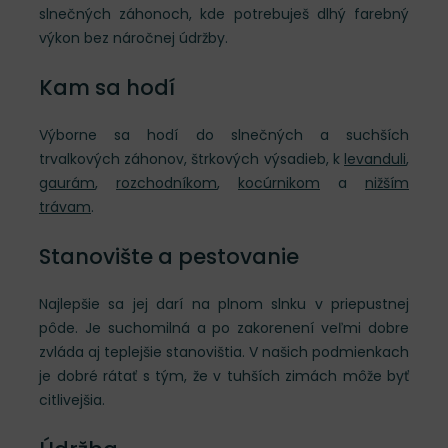
slnečných záhonoch, kde potrebuješ dlhý farebný
výkon bez náročnej údržby.
Kam sa hodí
Výborne sa hodí do slnečných a suchších
trvalkových záhonov, štrkových výsadieb, k
levanduli
,
gaurám
,
rozchodníkom
,
kocúrnikom
a
nižším
trávam
.
Stanovište a pestovanie
Najlepšie sa jej darí na plnom slnku v priepustnej
pôde. Je suchomilná a po zakorenení veľmi dobre
zvláda aj teplejšie stanovištia. V našich podmienkach
je dobré rátať s tým, že v tuhších zimách môže byť
citlivejšia.