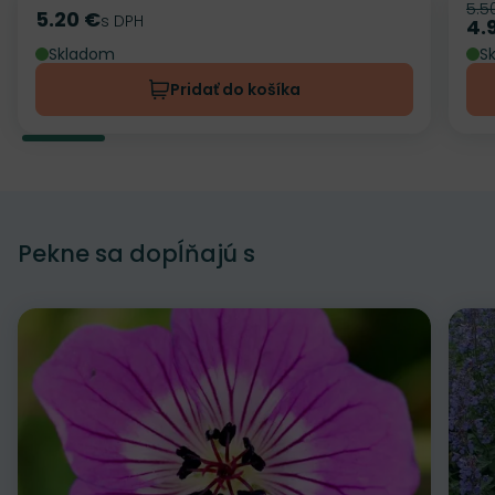
5.5
Pô
5.20 €
Cena
s DPH
4.
Ce
Skladom
S
Pridať do košíka
Pekne sa dopĺňajú s