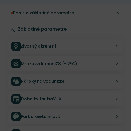
Popis a základné parametre
Základné parametre
Životný okruh
Fr 1
Mrazuvzdornosť
Z8 (-12°C)
Nároky na vodu
nízke
Doba kvitnutia
VI-X
Farba kvetu
fialová