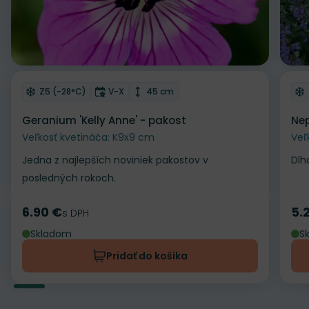
Odober do zoznamu želaní
Od
Mrazuvzdornosť
Doba kvitnutia
Výška rastliny
Z5 (-28°C)
V-X
45 cm
Geranium 'Kelly Anne' - pakost
Nep
Veľkosť kvetináča: K9x9 cm
Veľ
Jedna z najlepších noviniek pakostov v
Dlh
posledných rokoch.
6.90 €
5.
Cena
s DPH
Ce
Skladom
S
Pridať do košíka