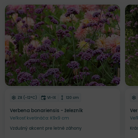
Z
Odober do zoznamu želaní
Od
Mrazuvzdornosť
Doba kvitnutia
Výška rastliny
Z8 (-12°C)
VI-IX
120 cm
Verbena bonariensis - železník
Ver
Veľkosť kvetináča: K9x9 cm
Veľ
Vzdušný akcent pre letné záhony
Krá