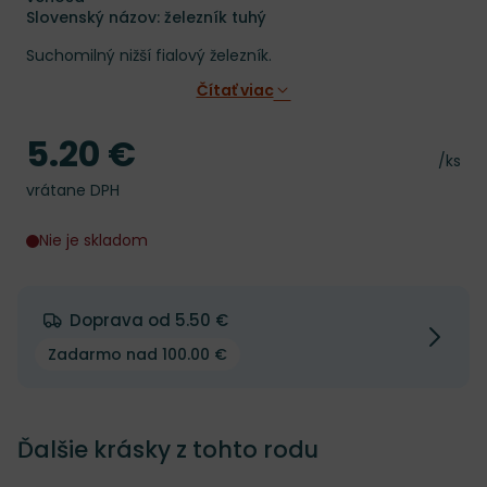
Slovenský názov: železník tuhý
Suchomilný nižší fialový železník.
Čítať viac
5.20 €
Cena
Cena 
/ks
vrátane DPH
Nie je skladom
Doprava od 5.50 €
Zadarmo nad 100.00 €
Ďalšie krásky z tohto rodu