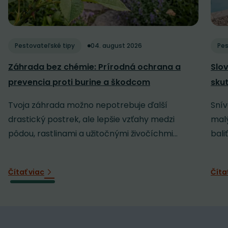
Pestovateľské tipy
04. august 2026
Pes
Záhrada bez chémie: Prírodná ochrana a
Slov
prevencia proti burine a škodcom
sku
Tvoja záhrada možno nepotrebuje ďalší
Snív
drastický postrek, ale lepšie vzťahy medzi
malý
pôdou, rastlinami a užitočnými živočíchmi...
baliť
Čítať viac
Číta