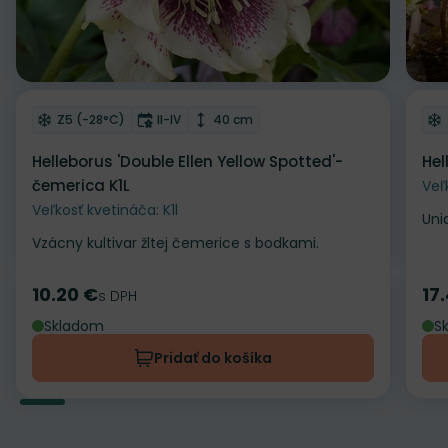
Odober do zoznamu želaní
Od
Mrazuvzdornosť
Doba kvitnutia
Výška rastliny
Z5 (-28°C)
II-IV
40 cm
Helleborus 'Double Ellen Yellow Spotted'-
Hel
čemerica K1L
Veľ
Veľkosť kvetináča: K1l
Uni
Vzácny kultivar žltej čemerice s bodkami.
10.20 €
17
Cena
s DPH
Ce
Skladom
S
Pridať do košíka