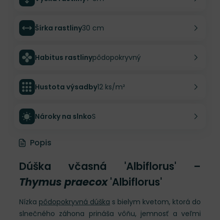
Šírka rastliny
30 cm
Habitus rastliny
pôdopokryvný
Hustota výsadby
12 ks/m²
Nároky na slnko
S
Popis
Dúška včasná 'Albiflorus' –
Thymus praecox
'Albiflorus'
Nízka
pôdopokryvná dúška
s bielym kvetom, ktorá do
slnečného záhona prináša vôňu, jemnosť a veľmi