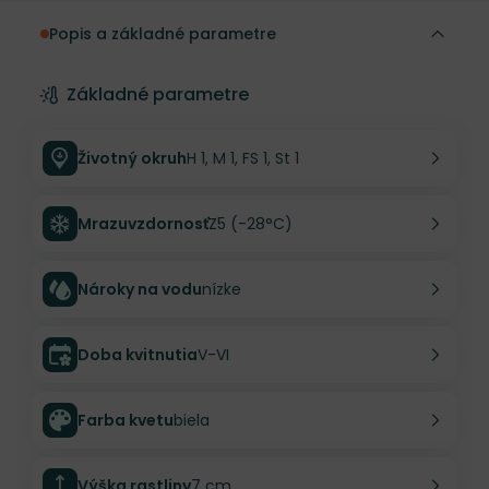
Popis a základné parametre
Základné parametre
Životný okruh
H 1, M 1, FS 1, St 1
Mrazuvzdornosť
Z5 (-28°C)
Nároky na vodu
nízke
Doba kvitnutia
V-VI
Farba kvetu
biela
Výška rastliny
7 cm