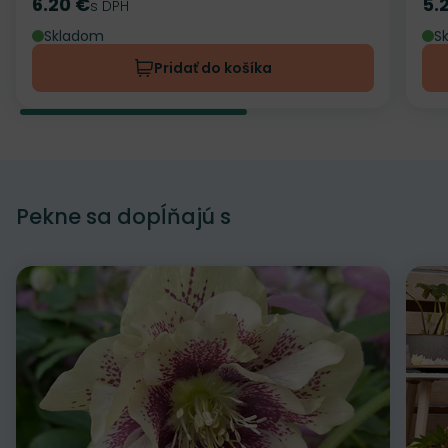
6.20 €
5.
Cena
s DPH
Ce
Skladom
S
Pridať do košíka
Pekne sa dopĺňajú s