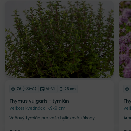
Odober do zoznamu želaní
Od
Mrazuvzdornosť
Doba kvitnutia
Výška rastliny
Z6 (-23°C)
VI-VII
25 cm
Thymus vulgaris - tymián
Thy
Veľkosť kvetináča: K9x9 cm
Veľ
Voňavý tymián pre vaše bylinkové zákony.
Aro