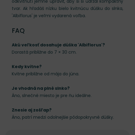
odkvitnutí jemne upraviť, aby si si udržal kompaktný
tvar. Ak hľadáš nízku bielo kvitnúcu dúšku do slnka,
'Albiflorus' je veľmi vydarená voľba.
FAQ
Akú veľkosť dosahuje dúška 'Albiflorus'?
Dorastá približne do 7 × 30 cm.
Kedy kvitne?
Kvitne približne od mája do júna.
Je vhodná na plné slnko?
Áno, slnečné miesto je pre ňu ideálne.
Znesie aj zošľap?
Áno, patrí medzi odolnejšie pôdopokryvné dúšky.