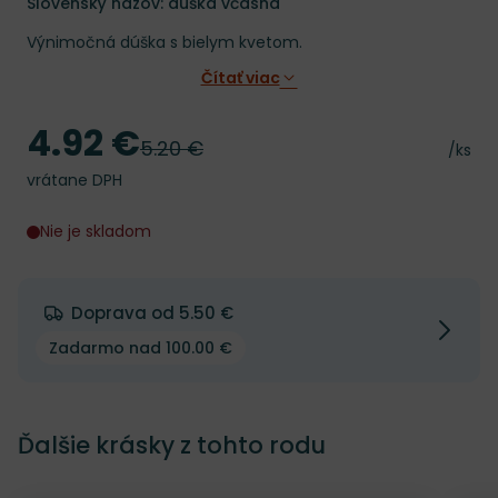
Slovenský názov: dúška včasná
Výnimočná dúška s bielym kvetom.
Čítať viac
4.92 €
Cena
5.20 €
Pôvodná cena
Cena 
/ks
vrátane DPH
Nie je skladom
Doprava od 5.50 €
Zadarmo nad 100.00 €
Ďalšie krásky z tohto rodu