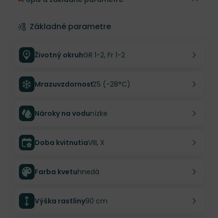
Základné parametre
Životný okruh
GR 1-2, Fr 1-2
Mrazuvzdornosť
Z5 (-28°C)
Nároky na vodu
nízke
Doba kvitnutia
VIII, X
Farba kvetu
hnedá
Výška rastliny
90 cm