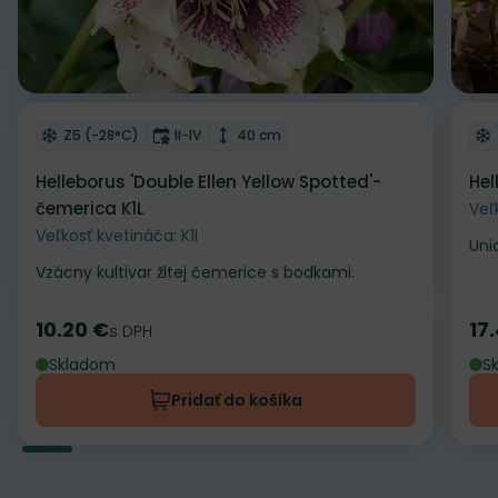
Odober do zoznamu želaní
Od
Mrazuvzdornosť
Doba kvitnutia
Výška rastliny
Z5 (-28°C)
II-IV
40 cm
Helleborus 'Double Ellen Yellow Spotted'-
Hel
čemerica K1L
Veľ
Veľkosť kvetináča: K1l
Uni
Vzácny kultivar žltej čemerice s bodkami.
10.20 €
17
Cena
s DPH
Ce
Skladom
S
Pridať do košíka