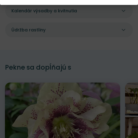
Kalendár výsadby a kvitnutia
Údržba rastliny
Pekne sa dopĺňajú s