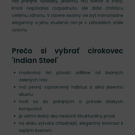
rád prérijné výsadby, jesennú hru svetla a trávy,
ktoré nepôsobia rozpadnuto, ale držia chrbticu
celému záhonu. V závere sezóny vie byť mimoriadne
elegantný a jeho studenší tón je v záhradách stále
vzácny.
Prečo si vybrať cirokovec
'Indian Steel'
modrosivý list pôsobí odlišne od bežných
zelených tráv
má pevný vzpriamený habitus a silnú jesennú
siluetu
hodí sa do prérijných a prírode blízkych
kompozícií
je veľmi dobrý ako neskorší štrukturálny prvok
na slnku vytvára chladnejší, elegantný kontrast k
teplým kvetom