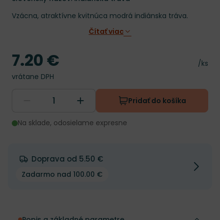
Vzácna, atraktívne kvitnúca modrá indiánska tráva.
Čítať viac
7.20 €
Cena
Cena 
/ks
vrátane DPH
Pridať do košíka
Na sklade, odosielame expresne
Doprava od 5.50 €
Zadarmo nad 100.00 €
Popis a základné parametre