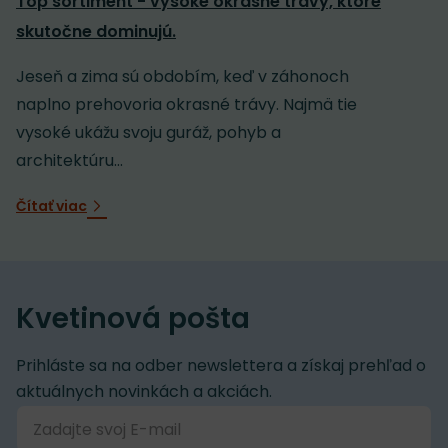
Top sortiment - vysoké okrasné trávy, ktoré
skutočne dominujú.
Jeseň a zima sú obdobím, keď v záhonoch
naplno prehovoria okrasné trávy. Najmä tie
vysoké ukážu svoju guráž, pohyb a
architektúru...
Čítať viac
Kvetinová pošta
Prihláste sa na odber newslettera a získaj prehľad o
aktuálnych novinkách a akciách.