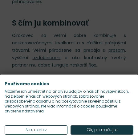
prihnojovanie.
S čím ju kombinovať
Cirokovec sa veľmi dobre kombinuje s
neskorosezónnymi trvalkami a s ďalšími prérijnými
trávami. Veľmi prirodzene sa prepája s
prosom
,
vyššími
ozdobnicami
a ako kontrastný kvetný
partner mu dobre funguje neskorší
flox
.
Používame cookies
Často kladené otázky
Môžeme ich umiestniť na analýzu údajov o našich návštevníkoch,
na zlepšenie našich webových stránok, zobrazovanie
Je cirokovec 'Indian Steel' vhodný do prérijnej
prispôsobeného obsahu a na poskytovanie skvelého zážitku z
výsadby?
webových stránok. Pre viac informácií o cookies používame
otvorené nastavenia.
Potrebuje Sorghastrum 'Indian Steel' plné
slnko?
Kedy sa cirokovec strihá?
Nie, uprav
Ok, pokračujte