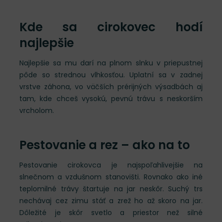
Kde sa cirokovec hodí
najlepšie
Najlepšie sa mu darí na plnom slnku v priepustnej
pôde so strednou vlhkosťou. Uplatní sa v zadnej
vrstve záhona, vo väčších prérijných výsadbách aj
tam, kde chceš vysokú, pevnú trávu s neskorším
vrcholom.
Pestovanie a rez – ako na to
Pestovanie cirokovca je najspoľahlivejšie na
slnečnom a vzdušnom stanovišti. Rovnako ako iné
teplomilné trávy štartuje na jar neskôr. Suchý trs
nechávaj cez zimu stáť a zrež ho až skoro na jar.
Dôležité je skôr svetlo a priestor než silné