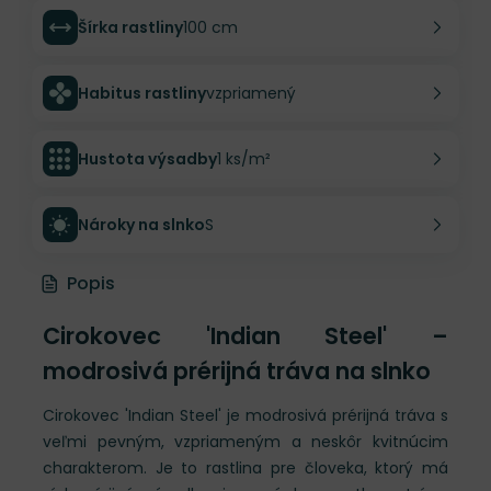
Šírka rastliny
100 cm
Habitus rastliny
vzpriamený
Hustota výsadby
1 ks/m²
Nároky na slnko
S
Popis
Cirokovec 'Indian Steel' –
modrosivá prérijná tráva na slnko
Cirokovec 'Indian Steel' je modrosivá prérijná tráva s
veľmi pevným, vzpriameným a neskôr kvitnúcim
charakterom. Je to rastlina pre človeka, ktorý má