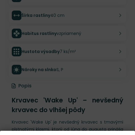
Šírka rastliny
40 cm
Habitus rastliny
vzpriamený
Hustota výsadby
7 ks/m²
Nároky na slnko
S, P
Popis
Krvavec 'Wake Up' – nevšedný
krvavec do vlhšej pôdy
Krvavec 'Wake Up' je nevšedný krvavec s tmavými
plstnatými klasmi, ktorý od júna do augusta prináša