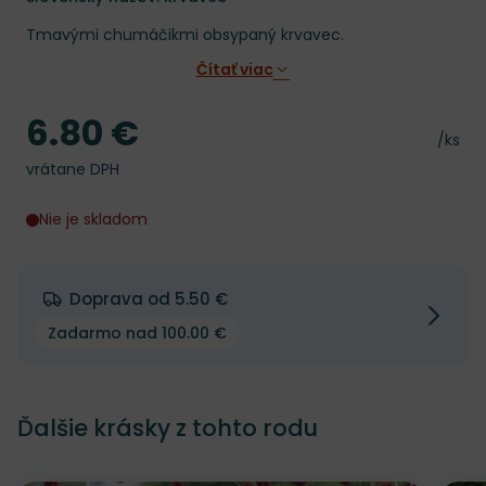
Tmavými chumáčikmi obsypaný krvavec.
Čítať viac
6.80 €
Cena
Cena 
/ks
vrátane DPH
Nie je skladom
Doprava od 5.50 €
Zadarmo nad 100.00 €
Ďalšie krásky z tohto rodu