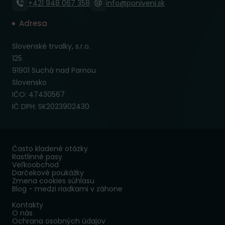
+421 948 067 358
info@poniveni.sk
Adresa
Slovenské trvalky, s.r.o.
125
91901 Suchá nad Parnou
Slovensko
IČO: 47430567
IČ DPH: SK2023902430
Často kladené otázky
Rastlinné pasy
Veľkoobchod
Darčekové poukážky
Zmena cookies súhlasu
Blog - medzi riadkami v záhone
Kontakty
O nás
Ochrana osobných údajov