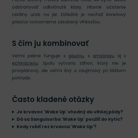
odstraňovať odkvitnuté klasy. Hlavné očistenie
rastliny urob na jar. Dôležité je nechať koreňový
priestor rovnomerne zásobený vlhkosťou.
S čím ju kombinovať
Veľmi pekne funguje s
gaurou
, s
amsóniou
aj s
echináceou
. Spolu vytvoria záhon, ktorý nie je
prvoplánový, ale veľmi živý a zaujímavý pri bližšom
pohľade.
Často kladené otázky
Je krvavec 'Wake Up' vhodný do vlhšej pôdy?
Dá sa Sanguisorba 'Wake Up' použiť do kytíc?
Kedy robiť rez krvavca 'Wake Up'?