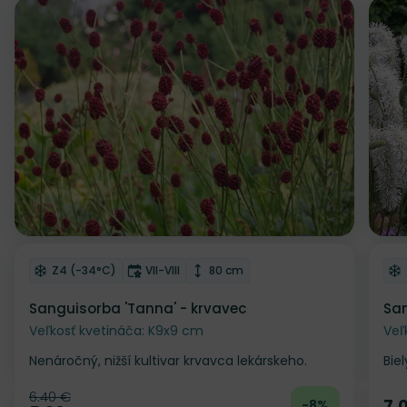
Zľava
Odober do zoznamu želaní
Od
Mrazuvzdornosť
Doba kvitnutia
Výška rastliny
Z4 (-34°C)
VII-VIII
80 cm
Sanguisorba 'Tanna' - krvavec
San
Veľkosť kvetináča: K9x9 cm
Veľ
Nenáročný, nižší kultivar krvavca lekárskeho.
Bie
6.40 €
Pôvodná cena
7.
-8%