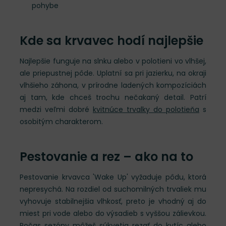
pohybe
Kde sa krvavec hodí najlepšie
Najlepšie funguje na slnku alebo v polotieni vo vlhšej,
ale priepustnej pôde. Uplatní sa pri jazierku, na okraji
vlhšieho záhona, v prírodne ladených kompozíciách
aj tam, kde chceš trochu nečakaný detail. Patrí
medzi veľmi dobré
kvitnúce trvalky do polotieňa
s
osobitým charakterom.
Pestovanie a rez – ako na to
Pestovanie krvavca 'Wake Up' vyžaduje pôdu, ktorá
nepresychá. Na rozdiel od suchomilných trvaliek mu
vyhovuje stabilnejšia vlhkosť, preto je vhodný aj do
miest pri vode alebo do výsadieb s vyššou zálievkou.
Počas sezóny môžeš súkvetia rezať do kytíc alebo