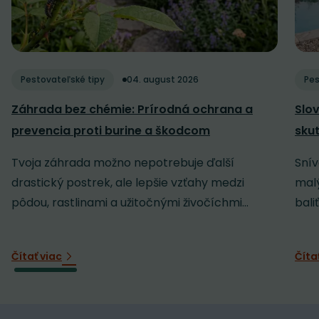
Pestovateľské tipy
04. august 2026
Pes
Záhrada bez chémie: Prírodná ochrana a
Slov
prevencia proti burine a škodcom
sku
Tvoja záhrada možno nepotrebuje ďalší
Snív
drastický postrek, ale lepšie vzťahy medzi
malý
pôdou, rastlinami a užitočnými živočíchmi...
baliť
Čítať viac
Číta