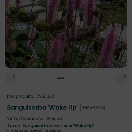
Kód produktu:
7250623
Sanguisorba 'Wake Up'
KRVAVEC
Veľkosť kvetináča: K9x9 cm
Taxón: Sanguisorba menziensi 'Wake Up'
Slovenský názov: krvavec