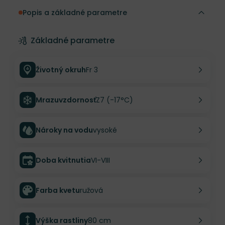
Popis a základné parametre
Základné parametre
Životný okruh
Fr 3
Mrazuvzdornosť
Z7 (-17°C)
Nároky na vodu
vysoké
Doba kvitnutia
VI-VIII
Farba kvetu
ružová
Výška rastliny
80 cm