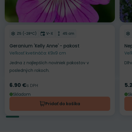
Odober do zoznamu želaní
Od
Mrazuvzdornosť
Doba kvitnutia
Výška rastliny
Z5 (-28°C)
V-X
45 cm
Geranium 'Kelly Anne' - pakost
Nep
Veľkosť kvetináča: K9x9 cm
Veľ
Jedna z najlepších noviniek pakostov v
Dlh
posledných rokoch.
6.90 €
5.
Cena
s DPH
Ce
Skladom
S
Pridať do košíka