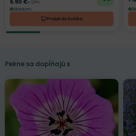
Ce
5.90 €
Cena
s DPH
Skladom
S
Pridať do košíka
Pekne sa dopĺňajú s