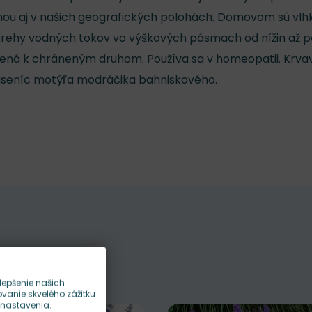
inou aj v našich geografických polohách. Domovom sú vlh
 brehy vodných tokov vo výškových pásmach od nížin až p
radená k chráneným druhom. Používa sa v homeopatii. Krva
húseníc motýľa modráčika bahniskového.
lepšenie našich
anie skvelého zážitku
 nastavenia.