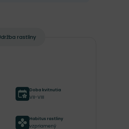
držba rastliny
Doba kvitnutia
VII-VIII
Habitus rastliny
vzpriamený