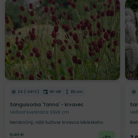
Zľava
Odober do zoznamu želaní
Od
Mrazuvzdornosť
Doba kvitnutia
Výška rastliny
Z4 (-34°C)
VII-VIII
80 cm
Sanguisorba 'Tanna' - krvavec
San
Veľkosť kvetináča: K9x9 cm
Veľ
Nenáročný, nižší kultivar krvavca lekárskeho.
Bie
6.40 €
Pôvodná cena
7.
-8%