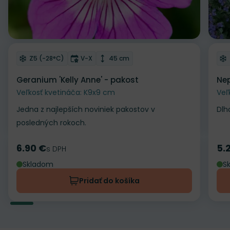
Odober do zoznamu želaní
Od
Mrazuvzdornosť
Doba kvitnutia
Výška rastliny
Z5 (-28°C)
V-X
45 cm
Geranium 'Kelly Anne' - pakost
Nep
Veľkosť kvetináča: K9x9 cm
Veľ
Jedna z najlepších noviniek pakostov v
Dlh
posledných rokoch.
6.90 €
5.
Cena
s DPH
Ce
Skladom
S
Pridať do košíka