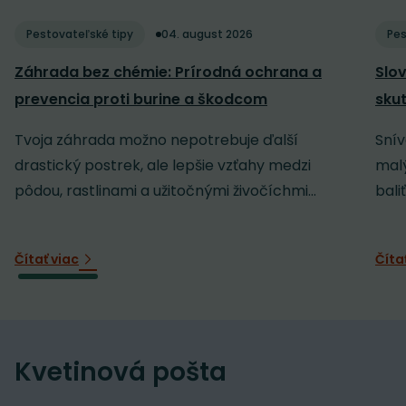
Pestovateľské tipy
04. august 2026
Pes
Záhrada bez chémie: Prírodná ochrana a
Slov
prevencia proti burine a škodcom
sku
Tvoja záhrada možno nepotrebuje ďalší
Snív
drastický postrek, ale lepšie vzťahy medzi
malý
pôdou, rastlinami a užitočnými živočíchmi...
baliť
Čítať viac
Číta
Kvetinová pošta