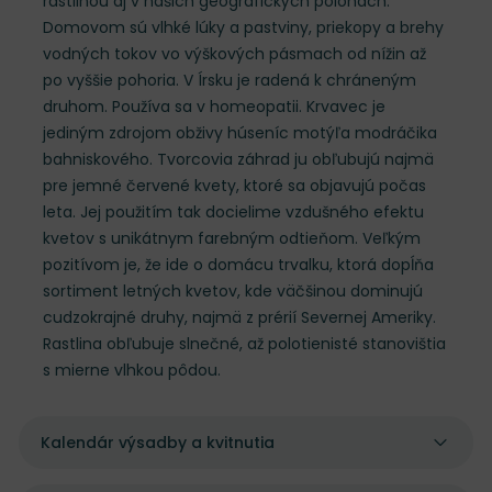
rastlinou aj v našich geografických polohách.
Domovom sú vlhké lúky a pastviny, priekopy a brehy
vodných tokov vo výškových pásmach od nížin až
po vyššie pohoria. V Írsku je radená k chráneným
druhom. Používa sa v homeopatii. Krvavec je
jediným zdrojom obživy húseníc motýľa modráčika
bahniskového. Tvorcovia záhrad ju obľubujú najmä
pre jemné červené kvety, ktoré sa objavujú počas
leta. Jej použitím tak docielime vzdušného efektu
kvetov s unikátnym farebným odtieňom. Veľkým
pozitívom je, že ide o domácu trvalku, ktorá dopĺňa
sortiment letných kvetov, kde väčšinou dominujú
cudzokrajné druhy, najmä z prérií Severnej Ameriky.
Rastlina obľubuje slnečné, až polotienisté stanovištia
s mierne vlhkou pôdou.
Kalendár výsadby a kvitnutia