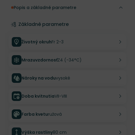
Popis a základné parametre
Základné parametre
Životný okruh
Fr 2-3
Mrazuvzdornosť
Z4 (-34°C)
Nároky na vodu
vysoké
Doba kvitnutia
VII-VIII
Farba kvetu
ružová
Výška rastliny
80 cm