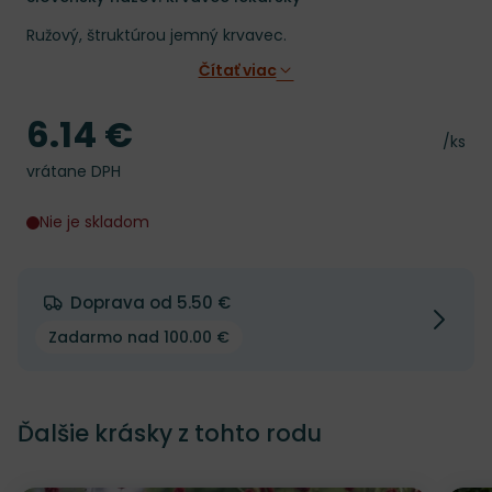
Ružový, štruktúrou jemný krvavec.
Čítať viac
6.14 €
Cena
Cena 
/ks
vrátane DPH
Nie je skladom
Doprava od 5.50 €
Zadarmo nad 100.00 €
Ďalšie krásky z tohto rodu