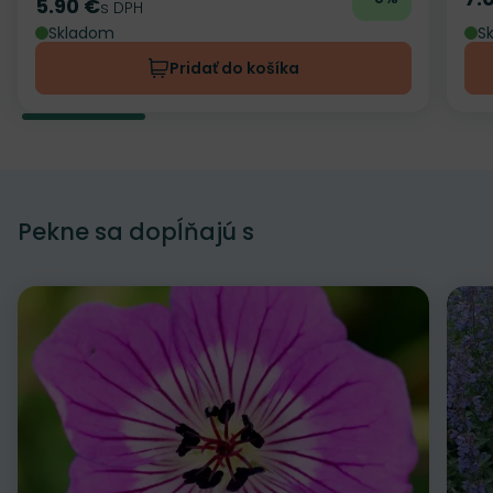
Ce
5.90 €
Cena
s DPH
Skladom
S
Pridať do košíka
Pekne sa dopĺňajú s