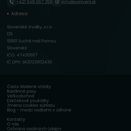
+421 948 067 358
info@poniveni.sk
Adresa
Slovenské trvalky, s.r.o.
125
91901 Suchá nad Parnou
Slovensko
IČO: 47430567
IČ DPH: SK2023902430
Často kladené otázky
Rastlinné pasy
Veľkoobchod
Darčekové poukážky
Zmena cookies súhlasu
Blog - medzi riadkami v záhone
Kontakty
O nás
Ochrana osobných údajov