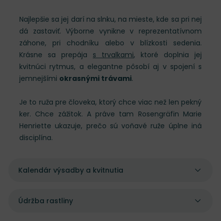
Najlepšie sa jej darí na slnku, na mieste, kde sa pri nej
dá zastaviť. Výborne vynikne v reprezentatívnom
záhone, pri chodníku alebo v blízkosti sedenia.
Krásne sa prepája
s trvalkami
, ktoré doplnia jej
kvitnúci rytmus, a elegantne pôsobí aj v spojení s
jemnejšími
okrasnými trávami
.
Je to ruža pre človeka, ktorý chce viac než len pekný
ker. Chce zážitok. A práve tam Rosengräfin Marie
Henriette ukazuje, prečo sú voňavé ruže úplne iná
disciplína.
Kalendár výsadby a kvitnutia
Údržba rastliny