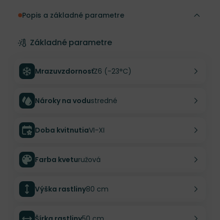
Popis a základné parametre
Základné parametre
Mrazuvzdornosť
Z6 (-23°C)
Nároky na vodu
stredné
Doba kvitnutia
VI-XI
Farba kvetu
ružová
Výška rastliny
80 cm
Šírka rastliny
50 cm