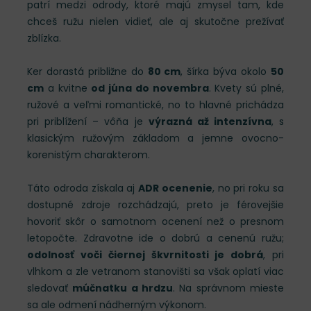
patrí medzi odrody, ktoré majú zmysel tam, kde
chceš ružu nielen vidieť, ale aj skutočne prežívať
zblízka.
Ker dorastá približne do
80 cm
, šírka býva okolo
50
cm
a kvitne
od júna do novembra
. Kvety sú plné,
ružové a veľmi romantické, no to hlavné prichádza
pri priblížení – vôňa je
výrazná až intenzívna
, s
klasickým ružovým základom a jemne ovocno-
korenistým charakterom.
Táto odroda získala aj
ADR ocenenie
, no pri roku sa
dostupné zdroje rozchádzajú, preto je férovejšie
hovoriť skôr o samotnom ocenení než o presnom
letopočte. Zdravotne ide o dobrú a cenenú ružu;
odolnosť voči čiernej škvrnitosti je dobrá
, pri
vlhkom a zle vetranom stanovišti sa však oplatí viac
sledovať
múčnatku a hrdzu
. Na správnom mieste
sa ale odmení nádherným výkonom.