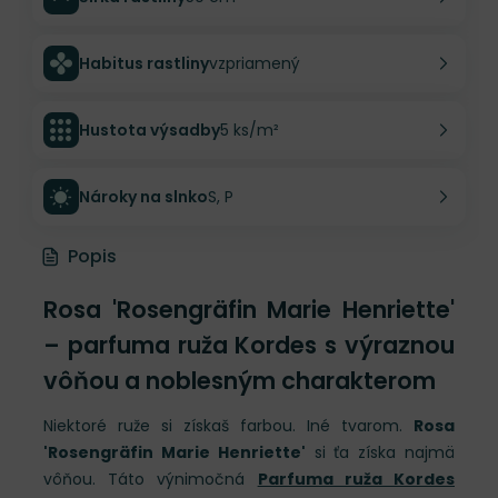
Habitus rastliny
vzpriamený
Hustota výsadby
5 ks/m²
Nároky na slnko
S, P
Popis
Rosa 'Rosengräfin Marie Henriette'
– parfuma ruža Kordes s výraznou
vôňou a noblesným charakterom
Niektoré ruže si získaš farbou. Iné tvarom.
Rosa
'Rosengräfin Marie Henriette'
si ťa získa najmä
vôňou. Táto výnimočná
Parfuma ruža Kordes