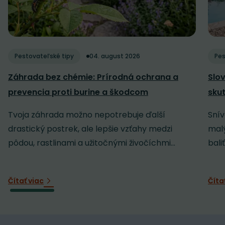
Pestovateľské tipy
04. august 2026
Pes
Záhrada bez chémie: Prírodná ochrana a
Slov
prevencia proti burine a škodcom
sku
Tvoja záhrada možno nepotrebuje ďalší
Snív
drastický postrek, ale lepšie vzťahy medzi
malý
pôdou, rastlinami a užitočnými živočíchmi...
baliť
Čítať viac
Číta