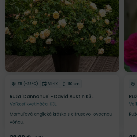
Odober do zoznamu želaní
Od
Mrazuvzdornosť
Doba kvitnutia
Výška rastliny
Z5 (-28°C)
VII-IX
110 cm
Ruža 'Dannahue' - David Austin K3L
Ruž
Veľkosť kvetináča: K3L
Veľ
Marhuľová anglická kráska s citrusovo-ovocnou
Ruž
vôňou.