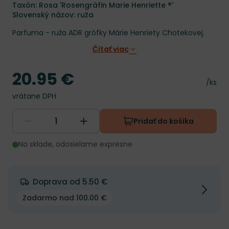
Taxón: Rosa 'Rosengräfin Marie Henriette ®'
Slovenský názov: ruža
Parfuma - ruža ADR grófky Márie Henriety Chotekovej.
Čítať viac
20.95 €
Cena
Cena 
/ks
vrátane DPH
Pridať do košíka
Na sklade, odosielame expresne
Doprava od 5.50 €
Zadarmo nad 100.00 €