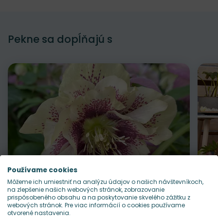
Pekne sa dopĺňajú s
Používame cookies
Môžeme ich umiestniť na analýzu údajov o našich návštevníkoch,
na zlepšenie našich webových stránok, zobrazovanie
prispôsobeného obsahu a na poskytovanie skvelého zážitku z
Odober do zoznamu želaní
Od
webových stránok. Pre viac informácií o cookies používame
Mrazuvzdornosť
Doba kvitnutia
Výška rastliny
Z5 (-28°C)
II-IV
40 cm
otvorené nastavenia.