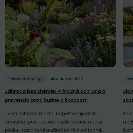
Pestovateľské tipy
04. august 2026
Pes
Záhrada bez chémie: Prírodná ochrana a
Slov
prevencia proti burine a škodcom
sku
Tvoja záhrada možno nepotrebuje ďalší
Snív
drastický postrek, ale lepšie vzťahy medzi
malý
pôdou, rastlinami a užitočnými živočíchmi...
baliť