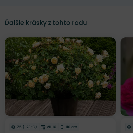
Ďalšie krásky z tohto rodu
Odober do zoznamu želaní
Od
Mrazuvzdornosť
Doba kvitnutia
Výška rastliny
Z5 (-28°C)
VII-IX
110 cm