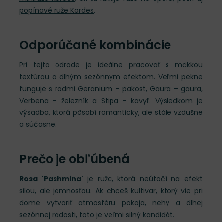
popínavé ruže Kordes
.
Odporúčané kombinácie
Pri tejto odrode je ideálne pracovať s mäkkou
textúrou a dlhým sezónnym efektom. Veľmi pekne
funguje s rodmi
Geranium – pakost
,
Gaura – gaura
,
Verbena – železník
a
Stipa – kavyľ
. Výsledkom je
výsadba, ktorá pôsobí romanticky, ale stále vzdušne
a súčasne.
Prečo je obľúbená
Rosa 'Pashmina'
je ruža, ktorá neútočí na efekt
silou, ale jemnosťou. Ak chceš kultivar, ktorý vie pri
dome vytvoriť atmosféru pokoja, nehy a dlhej
sezónnej radosti, toto je veľmi silný kandidát.