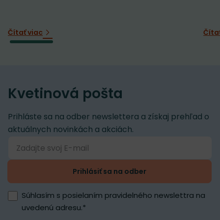
Čítať viac
Číta
Kvetinová pošta
Prihláste sa na odber newslettera a získaj prehľad o
aktuálnych novinkách a akciách.
Prihlásiť sa na odber
Súhlasím s posielaním pravidelného newslettra na
uvedenú adresu.
*