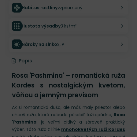
Habitus rastliny
vzpriamený
Hustota výsadby
3 ks/m²
Nároky na slnko
S, P
Popis
Rosa 'Pashmina' – romantická ruža
Kordes s nostalgickým kvetom,
vôňou a jemným previsom
Ak si romantická duša, ale máš malý priestor alebo
chceš ružu, ktorá nebude pôsobiť ťažkopádne,
Rosa
'Pashmina'
je veľmi citlivý a zároveň praktický
výber. Táto ruža z línie
mnohokvetých ruží Kordes
vyniká drobnejším nostalgickým kvetom v jemnej