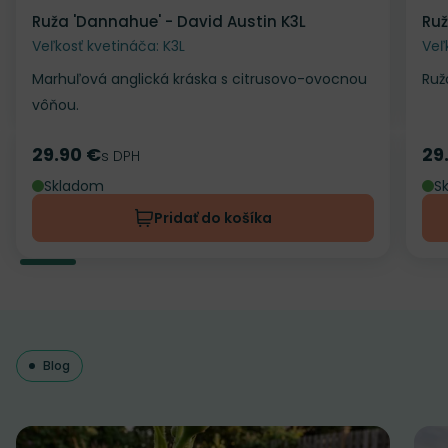
Ruža 'Dannahue' - David Austin K3L
Ruž
Veľkosť kvetináča: K3L
Veľ
Marhuľová anglická kráska s citrusovo-ovocnou
Ruž
vôňou.
29.90 €
29
Cena
s DPH
Ce
Skladom
S
Pridať do košíka
Blog