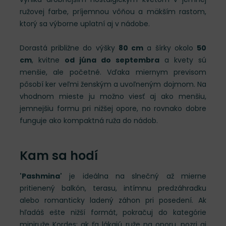
ružovej farbe, príjemnou vôňou a mäkším rastom,
ktorý sa výborne uplatní aj v nádobe.
Dorastá približne do výšky
80 cm
a šírky okolo
50
cm
, kvitne
od júna do septembra
a kvety sú
menšie, ale početné. Vďaka miernym previsom
pôsobí ker veľmi ženským a uvoľneným dojmom. Na
vhodnom mieste ju možno viesť aj ako menšiu,
jemnejšiu formu pri nižšej opore, no rovnako dobre
funguje ako kompaktná ruža do nádob.
Kam sa hodí
'Pashmina'
je ideálna na slnečný až mierne
pritienený balkón, terasu, intímnu predzáhradku
alebo romanticky ladený záhon pri posedení. Ak
hľadáš ešte nižší formát, pokračuj do kategórie
miniruže Kordes
; ak ťa lákajú ruže na oporu, pozri aj