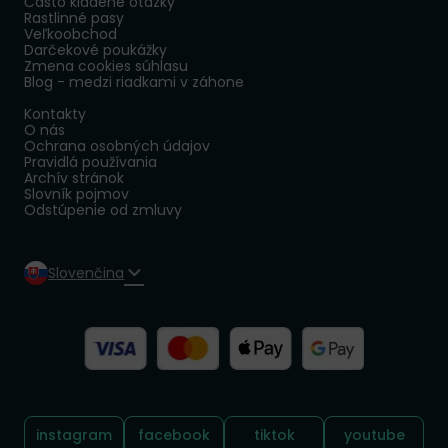
Často kladené otázky
Rastlinné pasy
Veľkoobchod
Darčekové poukážky
Zmena cookies súhlasu
Blog - medzi riadkami v záhone
Kontakty
O nás
Ochrana osobných údajov
Pravidlá používania
Archív stránok
Slovník pojmov
Odstúpenie od zmluvy
Slovenčina
Sledujte nás:
instagram
facebook
tiktok
youtube