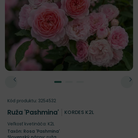
Kód produktu:
3254532
Ruža 'Pashmina'
KORDES K2L
Veľkosť kvetináča: K2L
Taxón: Rosa 'Pashmina'
Slovenský názov: ruža