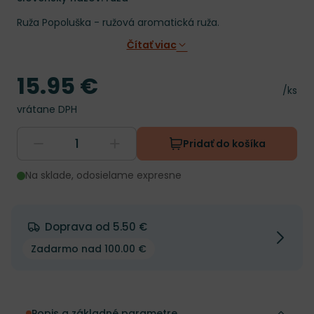
Ruža Popoluška - ružová aromatická ruža.
Čítať viac
15.95 €
Cena
Cena 
/ks
vrátane DPH
Pridať do košíka
Na sklade, odosielame expresne
Doprava od 5.50 €
Zadarmo nad 100.00 €
Popis a základné parametre