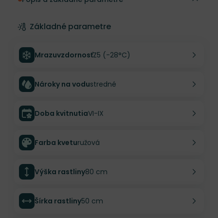
Základné parametre
Mrazuvzdornosť
Z5 (-28°C)
Nároky na vodu
stredné
Doba kvitnutia
VI-IX
Farba kvetu
ružová
Výška rastliny
80 cm
Šírka rastliny
50 cm