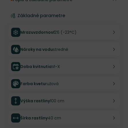
Základné parametre
Mrazuvzdornosť
Z6 (-23°C)
Nároky na vodu
stredné
Doba kvitnutia
VI-X
Farba kvetu
ružová
Výška rastliny
100 cm
Šírka rastliny
40 cm