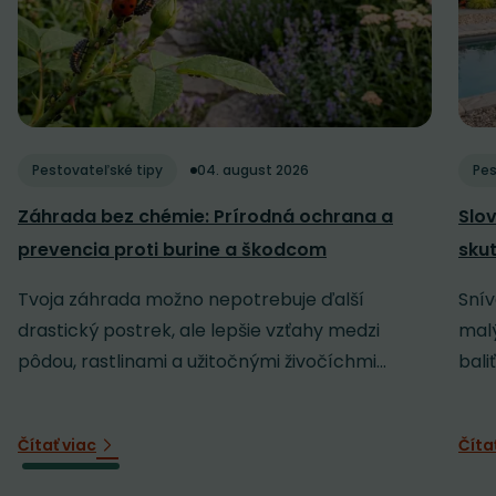
Pestovateľské tipy
04. august 2026
Pes
Záhrada bez chémie: Prírodná ochrana a
Slov
prevencia proti burine a škodcom
sku
Tvoja záhrada možno nepotrebuje ďalší
Snív
drastický postrek, ale lepšie vzťahy medzi
malý
pôdou, rastlinami a užitočnými živočíchmi...
baliť
Čítať viac
Číta