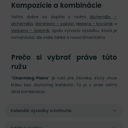
Kompozície a kombinácie
Veľmi dobre sa dopĺňa s rodmi
Alchemilla –
alchemilka
,
Geranium – pakost
,
Nepeta – kocúrnik
a
Verbena – železník
. Spolu vytvoria výsadbu, ktorá je
romantická, ale stále ľahká a nesentimentálna.
Prečo si vybrať práve túto
ružu
'Charming Piano'
je ruža pre človeka, ktorý chce
krásu bez zbytočnej krehkosti. To je v praxi veľmi
silná kombinácia.
Kalendár výsadby a kvitnutia