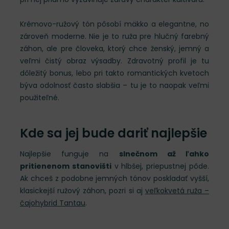
Krémovo-ružový tón pôsobí mäkko a elegantne, no
zároveň moderne. Nie je to ruža pre hlučný farebný
záhon, ale pre človeka, ktorý chce ženský, jemný a
veľmi čistý obraz výsadby. Zdravotný profil je tu
dôležitý bonus, lebo pri takto romantických kvetoch
býva odolnosť často slabšia – tu je to naopak veľmi
použiteľné.
Kde sa jej bude dariť najlepšie
Najlepšie funguje na
slnečnom až ľahko
pritienenom stanovišti
v hlbšej, priepustnej pôde.
Ak chceš z podobne jemných tónov poskladať vyšší,
klasickejší ružový záhon, pozri si aj
veľkokvetá ruža –
čajohybrid Tantau
.