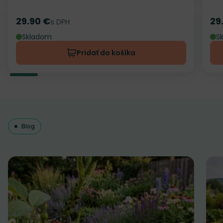
29.90 €
29
Cena
s DPH
Ce
Skladom
S
Pridať do košíka
Blog