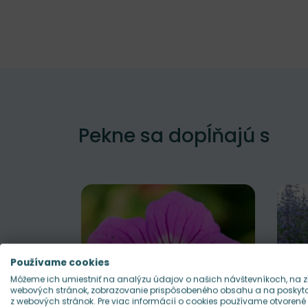
Pekne sa dopĺňajú s
Používame cookies
Môžeme ich umiestniť na analýzu údajov o našich návštevníkoch, na z
webových stránok, zobrazovanie prispôsobeného obsahu a na poskytov
z webových stránok. Pre viac informácií o cookies používame otvorené