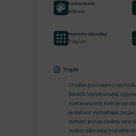
Farba kvetu
fialová
Hustota výsadby
7 ks/m²
Popis
Trvalka pôvodom z východu U
lúkach. Vytvára tuhé, vzpri
kvetenstvami. Kvet je výraz
je kultivar vyznačujúc sa p
bohato počas celého leta až
našich záhradách už dlhé ob