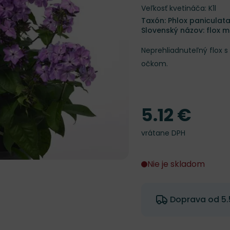
Veľkosť kvetináča: K1l
Taxón: Phlox paniculata
Slovenský názov: flox m
Neprehliadnuteľný flox 
očkom.
5.12 €
Cena
vrátane DPH
Nie je skladom
Doprava od 5.