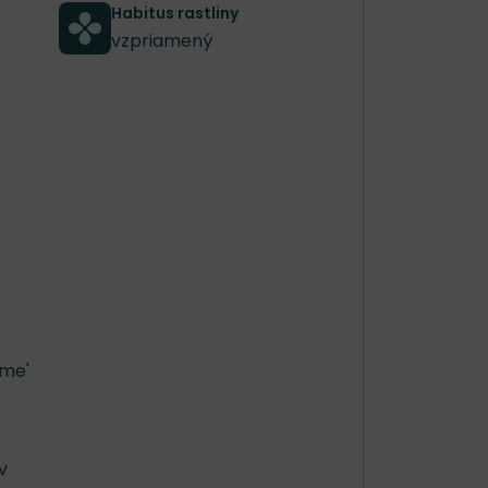
Habitus rastliny
vzpriamený
ame'
v