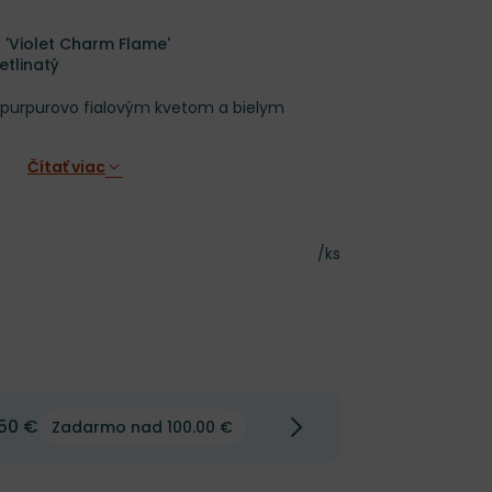
 'Violet Charm Flame'
etlinatý
s purpurovo fialovým kvetom a bielym
Čítať viac
Cena za kus
/ks
50 €
Zadarmo nad 100.00 €