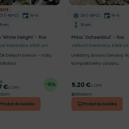
ľava
ber do zoznamu želaní
Odober do zoznamu želan
Mrazuvzdornosť
Doba kvitnutia
Mrazuvzdornosť
Doba kvi
Z3 (-40°C)
IV-V
Z5 (-28°C)
IV-V
Výška rastliny
Výška rastliny
15 cm
10 cm
 'White Delight' - flox
Phlox 'Ochsenblut' - flox
osť kvetináča: K9x9 cm
Veľkosť kvetináča: K9x9 c
ik bielych kvetov - nízky
Unikátny, krvavo červený flo
idlolistý.
kompaktného vzrastu.
 €
odná cena
5.20 €
-15%
Cena
s DPH
7 €
a
s DPH
ladom
Skladom
Pridať do košíka
Pridať do košíka