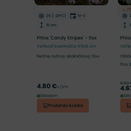
Z
Odober do zoznamu želaní
Odo
Mrazuvzdornosť
Doba kvitnutia
Z5 (-28°C)
IV-V
Výška rastliny
15 cm
Phlox 'Candy Stripes' - flox
Phlox
Veľkosť kvetináča: K9x9 cm
Veľk
Nežne ružový skalničkový flox.
Obláč
flox š
5.50
Pôv
4.80 €
Cena
s DPH
4.6
Cen
Skladom
Sk
Pridať do košíka