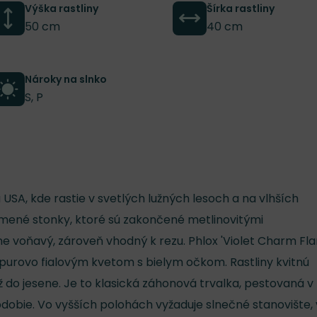
Výška rastliny
Šírka rastliny
50 cm
40 cm
Nároky na slnko
S, P
SA, kde rastie v svetlých lužných lesoch a na vlhších
amené stonky, ktoré sú zakončené metlinovitými
ne voňavý, zároveň vhodný k rezu. Phlox 'Violet Charm Fl
urpurovo fialovým kvetom s bielym očkom. Rastliny kvitnú
 do jesene. Je to klasická záhonová trvalka, pestovaná v
dobie. Vo vyšších polohách vyžaduje slnečné stanovište, 