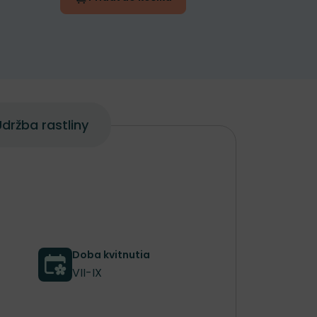
držba rastliny
Doba kvitnutia
VII-IX