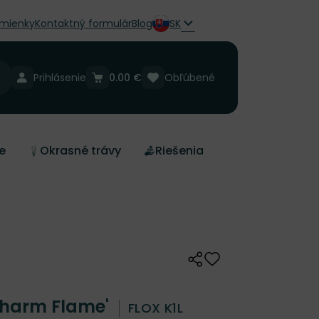
mienky
Kontaktný formulár
Blog
SK
Prihlásenie
0.00 €
Obľúbené
e
Okrasné trávy
Riešenia
Zdieľať
Odober do zoznamu 
 Charm Flame'
FLOX K1L