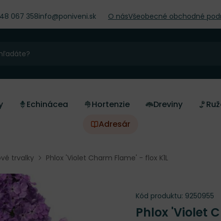
948 067 358
info@poniveni.sk
O nás
Všeobecné obchodné pod
y
Echinácea
Hortenzie
Dreviny
Ruž
Adresár
vé trvalky
Phlox 'Violet Charm Flame' - flox K1L
Kód produktu:
9250955
Phlox 'Violet