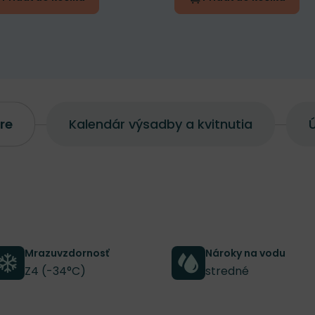
re
Kalendár výsadby a kvitnutia
Ú
Mrazuvzdornosť
Nároky na vodu
Z4 (-34°C)
stredné