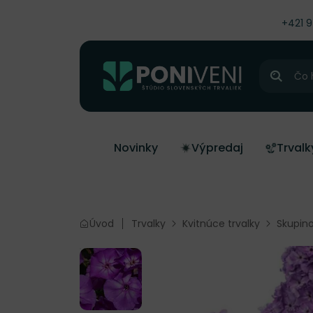
čiť na obsah
+421 
Hľadať
Novinky
Výpredaj
Trvalk
Úvod
Trvalky
Kvitnúce trvalky
Skupino