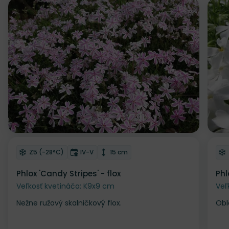
Z
Odober do zoznamu želaní
Od
Mrazuvzdornosť
Doba kvitnutia
Výška rastliny
Z5 (-28°C)
IV-V
15 cm
Phlox 'Candy Stripes' - flox
Phl
Veľkosť kvetináča: K9x9 cm
Veľ
Nežne ružový skalničkový flox.
Oblá