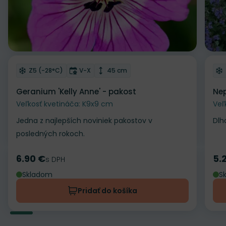
Odober do zoznamu želaní
Od
Mrazuvzdornosť
Doba kvitnutia
Výška rastliny
Z5 (-28°C)
V-X
45 cm
Geranium 'Kelly Anne' - pakost
Nep
Veľkosť kvetináča: K9x9 cm
Veľ
Jedna z najlepších noviniek pakostov v
Dlh
posledných rokoch.
6.90 €
5.
Cena
s DPH
Ce
Skladom
S
Pridať do košíka