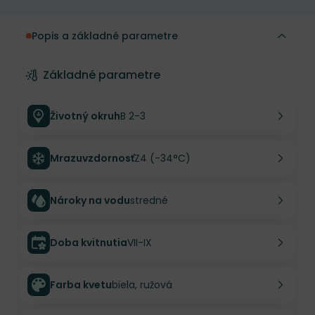
Popis a základné parametre
Základné parametre
Životný okruh
B 2-3
Mrazuvzdornosť
Z4 (-34°C)
Nároky na vodu
stredné
Doba kvitnutia
VII-IX
Farba kvetu
biela, ružová