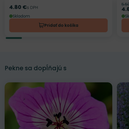
5.5
Pô
4.80 €
Cena
s DPH
4.
Ce
Skladom
S
Pridať do košíka
Pekne sa dopĺňajú s