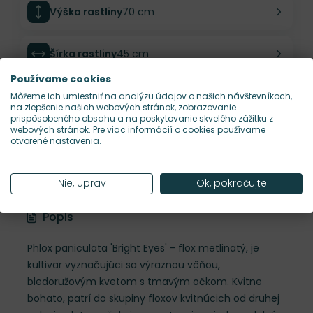
Výška rastliny
70 cm
Šírka rastliny
45 cm
Používame cookies
Habitus rastliny
vzpriamený
Môžeme ich umiestniť na analýzu údajov o našich návštevníkoch,
na zlepšenie našich webových stránok, zobrazovanie
prispôsobeného obsahu a na poskytovanie skvelého zážitku z
webových stránok. Pre viac informácií o cookies používame
Hustota výsadby
5 ks/m²
otvorené nastavenia.
Nároky na slnko
S, P
Nie, uprav
Ok, pokračujte
Popis
Phlox paniculata 'Bright Eyes' - flox metlinatý, je
kultivar vyznačujúci sa výraznou vôňou,
bledoružovým kvetom s tmavým očkom. Kvitne
bohato, patrí do skupiny floxov kvitnúcich od druhej