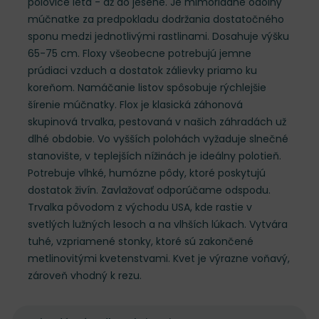
polovice leta - až do jesene. Je mimoriadne odolný
múčnatke za predpokladu dodržania dostatočného
sponu medzi jednotlivými rastlinami. Dosahuje výšku
65-75 cm. Floxy všeobecne potrebujú jemne
prúdiaci vzduch a dostatok zálievky priamo ku
koreňom. Namáčanie listov spôsobuje rýchlejšie
šírenie múčnatky. Flox je klasická záhonová
skupinová trvalka, pestovaná v našich záhradách už
dlhé obdobie. Vo vyšších polohách vyžaduje slnečné
stanovište, v teplejších nížinách je ideálny polotieň.
Potrebuje vlhké, humózne pôdy, ktoré poskytujú
dostatok živín. Zavlažovať odporúčame odspodu.
Trvalka pôvodom z východu USA, kde rastie v
svetlých lužných lesoch a na vlhších lúkach. Vytvára
tuhé, vzpriamené stonky, ktoré sú zakončené
metlinovitými kvetenstvami. Kvet je výrazne voňavý,
zároveň vhodný k rezu.