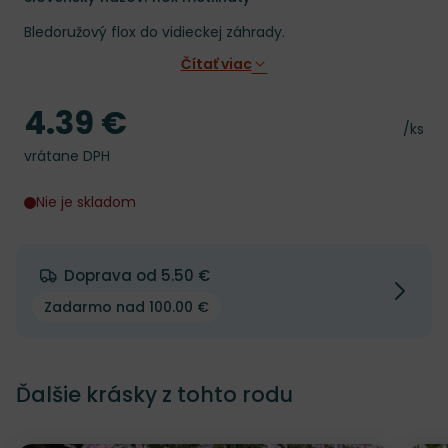
Bledoružový flox do vidieckej záhrady.
Čítať viac
4.39 €
Cena
Cena 
/ks
vrátane DPH
Nie je skladom
Doprava od 5.50 €
Zadarmo nad 100.00 €
Ďalšie krásky z tohto rodu