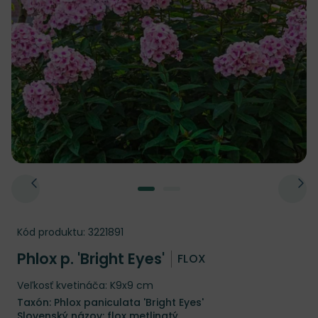
Kód produktu:
3221891
Phlox p. 'Bright Eyes'
FLOX
Veľkosť kvetináča: K9x9 cm
Taxón: Phlox paniculata 'Bright Eyes'
Slovenský názov: flox metlinatý