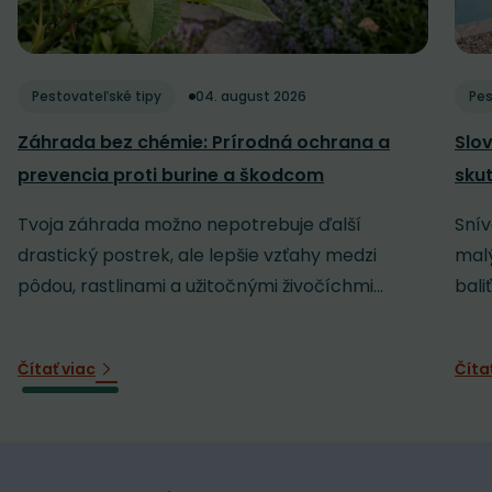
Pestovateľské tipy
04. august 2026
Pes
Záhrada bez chémie: Prírodná ochrana a
Slov
prevencia proti burine a škodcom
sku
Tvoja záhrada možno nepotrebuje ďalší
Snív
drastický postrek, ale lepšie vzťahy medzi
malý
pôdou, rastlinami a užitočnými živočíchmi...
baliť
Čítať viac
Číta