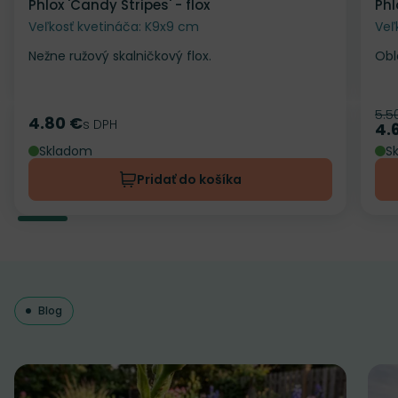
Phlox 'Candy Stripes' - flox
Phl
Veľkosť kvetináča: K9x9 cm
Veľ
Nežne ružový skalničkový flox.
Oblá
5.5
Pô
4.80 €
Cena
s DPH
4.
Ce
Skladom
S
Pridať do košíka
Blog