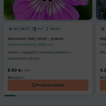
Odober do zoznamu želaní
Od
Mrazuvzdornosť
Doba kvitnutia
Výška rastliny
Z5 (-28°C)
V-X
45 cm
Geranium 'Kelly Anne' - pakost
Nep
Veľkosť kvetináča: K9x9 cm
Veľ
Jedna z najlepších noviniek pakostov v
Dlh
posledných rokoch.
6.90 €
5.
Cena
s DPH
Ce
Skladom
S
Pridať do košíka