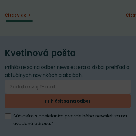
Čítať viac
Číta
Kvetinová pošta
Prihláste sa na odber newslettera a získaj prehľad o
aktuálnych novinkách a akciách.
Prihlásiť sa na odber
Súhlasím s posielaním pravidelného newslettra na
uvedenú adresu.
*