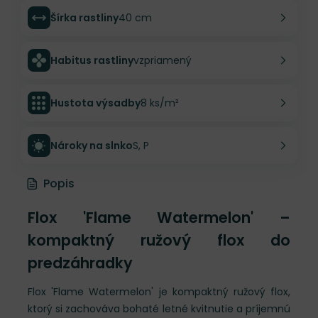
Šírka rastliny
40 cm
Habitus rastliny
vzpriamený
Hustota výsadby
8 ks/m²
Nároky na slnko
S, P
Popis
Flox 'Flame Watermelon' –
kompaktný ružový flox do
predzáhradky
Flox 'Flame Watermelon' je kompaktný ružový flox,
ktorý si zachováva bohaté letné kvitnutie a príjemnú