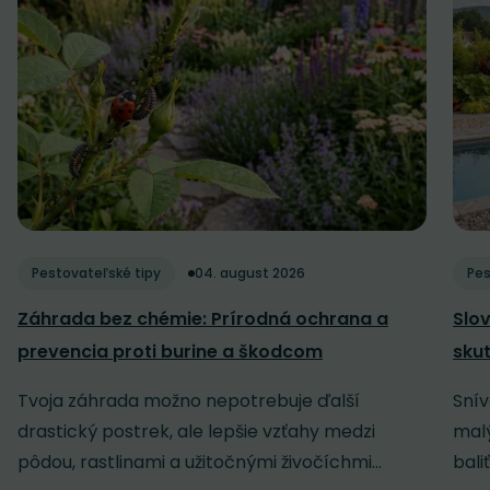
Pestovateľské tipy
04. august 2026
Pes
Záhrada bez chémie: Prírodná ochrana a
Slov
prevencia proti burine a škodcom
sku
Tvoja záhrada možno nepotrebuje ďalší
Snív
drastický postrek, ale lepšie vzťahy medzi
malý
pôdou, rastlinami a užitočnými živočíchmi...
baliť