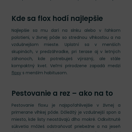
Kde sa flox hodí najlepšie
Najlepšie sa mu darí na slnku alebo v ľahkom
polotieni, v živnej pôde so strednou vlhkosťou a na
vzdušnejšom mieste. Uplatní sa v menších
skupinách, v predzáhradke, pri terase aj v letných
záhonoch, kde potrebuješ výrazný, ale stále
kompaktný kvet. Veľmi prirodzene zapadá medzi
floxy
s menším habitusom.
Pestovanie a rez – ako na to
Pestovanie floxu je najspoľahlivejšie v živnej a
primerane vlhkej pôde. Dôležitý je vzdušnejší spon a
miesto, kde listy neostávajú dlho mokré. Odkvitnuté
súkvetia môžeš odstraňovať priebežne a na jeseň