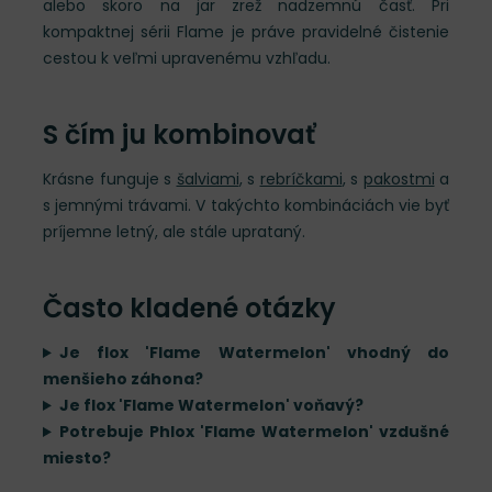
alebo skoro na jar zrež nadzemnú časť. Pri
kompaktnej sérii Flame je práve pravidelné čistenie
cestou k veľmi upravenému vzhľadu.
S čím ju kombinovať
Krásne funguje s
šalviami
, s
rebríčkami
, s
pakostmi
a
s jemnými trávami. V takýchto kombináciách vie byť
príjemne letný, ale stále uprataný.
Často kladené otázky
Je flox 'Flame Watermelon' vhodný do
menšieho záhona?
Je flox 'Flame Watermelon' voňavý?
Potrebuje Phlox 'Flame Watermelon' vzdušné
miesto?