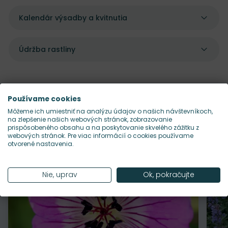
Kalendár výsadby a kvitnutia
Údržba rastliny
Používame cookies
Pekne sa dopĺňajú s
Môžeme ich umiestniť na analýzu údajov o našich návštevníkoch,
na zlepšenie našich webových stránok, zobrazovanie
prispôsobeného obsahu a na poskytovanie skvelého zážitku z
webových stránok. Pre viac informácií o cookies používame
otvorené nastavenia.
Nie, uprav
Ok, pokračujte