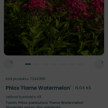
Kód produktu:
7244369
Phlox 'Flame Watermelon'
FLOX K1L
Veľkosť kvetináča: K1l
Taxón: Phlox paniculata 'Flame Watermelon'
Slovenský názov: flox metlinatý