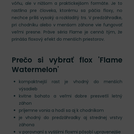
vôňu, ale v nižšom a praktickejšom formáte. Je to
rastlina pre človeka, ktorému sa páčia floxy, no
nechce príliš vysoký a rozkladitý trs. V predzáhradke,
pri chodníku alebo v menšom záhone vie fungovať
veľmi presne. Práve séria Flame je cenná tým, že
prináša floxový efekt do menších priestorov.
Prečo si vybrať flox 'Flame
Watermelon'
kompaktnejší rast je vhodný do menších
výsadieb
kvitne bohato a veľmi dobre presvetlí letný
záhon
príjemne vonia a hodí sa aj k chodníkom
je vhodný do predzáhradky aj strednej vrstvy
záhona
v porovnaní s vyššími floxmi pôsobí upravenejšie