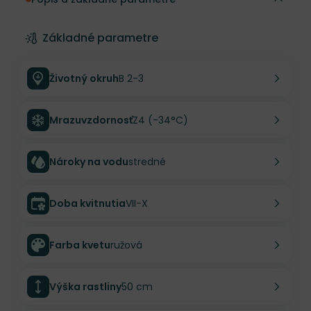
Základné parametre
Životný okruh
B 2-3
Mrazuvzdornosť
Z4 (-34°C)
Nároky na vodu
stredné
Doba kvitnutia
VII-X
Farba kvetu
ružová
Výška rastliny
50 cm