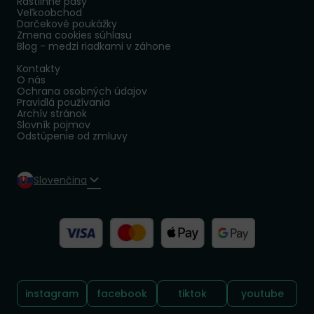
Rastlinné pasy
Veľkoobchod
Darčekové poukážky
Zmena cookies súhlasu
Blog - medzi riadkami v záhone
Kontakty
O nás
Ochrana osobných údajov
Pravidlá používania
Archív stránok
Slovník pojmov
Odstúpenie od zmluvy
Slovenčina
Sledujte nás:
instagram
facebook
tiktok
youtube