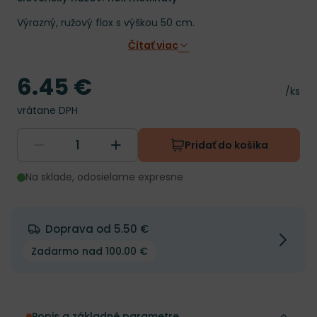
Výrazný, ružový flox s výškou 50 cm.
Čítať viac
6.45 €
Cena
Cena 
/ks
vrátane DPH
Pridať do košíka
Na sklade, odosielame expresne
Doprava od 5.50 €
Zadarmo nad 100.00 €
Popis a základné parametre