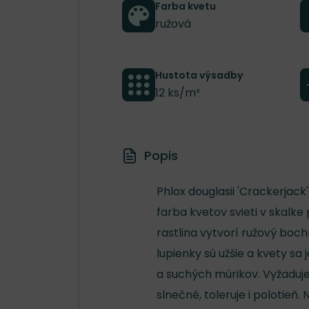
Farba kvetu
ružová
Hustota výsadby
12 ks/m²
Popis
Phlox douglasii 'Crackerjack
farba kvetov svieti v skalke
rastlina vytvorí ružový bochn
lupienky sú užšie a kvety sa
a suchých múrikov. Vyžaduje
slnečné, toleruje i polotieň