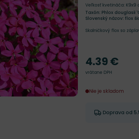
Veľkosť kvetináča: K9x9
Taxón: Phlox douglasii 
Slovenský názov: flox šid
Skalničkový flox so zápl
4.39 €
Cena
vrátane DPH
Nie je skladom
Doprava od 5.