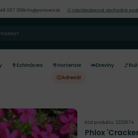
948 067 358
info@poniveni.sk
O nás
Všeobecné obchodné pod
y
Echinácea
Hortenzie
Dreviny
Ruž
Adresár
Kód produktu:
2232674
Phlox 'Cracke