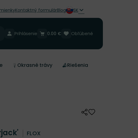
mienky
Kontaktný formulár
Blog
SK
Prihlásenie
0.00 €
Obľúbené
e
Okrasné trávy
Riešenia
Zdieľať
Odober do zoznamu 
rjack'
FLOX