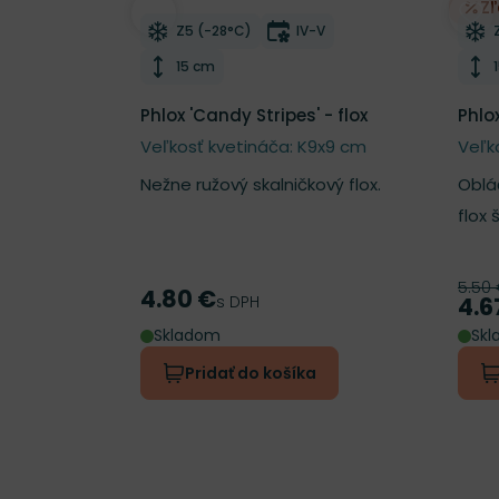
Z
Odober do zoznamu želaní
Odo
Mrazuvzdornosť
Doba kvitnutia
Z5 (-28°C)
IV-V
Výška rastliny
15 cm
Phlox 'Candy Stripes' - flox
Phlox
Veľkosť kvetináča: K9x9 cm
Veľk
Nežne ružový skalničkový flox.
Obláč
flox š
5.50
Pôv
4.80 €
Cena
s DPH
4.6
Cen
Skladom
Sk
Pridať do košíka