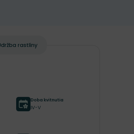
držba rastliny
Doba kvitnutia
IV-V