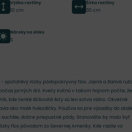
Výška rastliny
Šírka rastliny
10 cm
30 cm
Nároky na slnko
S
' - spoľahlivý nízky pôdopokryvný flox. Jasná a žiarivá ruž
 počas jarných dní. Kvety kvitnú v takom hojnom počte, že
ík, kde tenké iličkovité listy sú len sotva vidno. Okvetné
 javia ako malé hviezdičky. Používa sa pre výsadby do skali
 suchšie, dobre priepustné pôdy. Stanovište by malo byť
. Nízky flox pôvodom zo Severnej Ameriky. Kde rastie vo