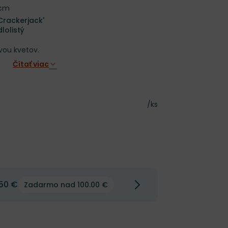
 cm
'Crackerjack'
lolistý
avou kvetov.
Čítať viac
Cena za kus
/ks
50 €
Zadarmo nad 100.00 €