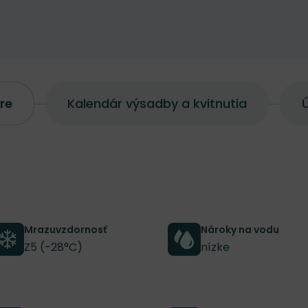
re
Kalendár výsadby a kvitnutia
Ú
Mrazuvzdornosť
Nároky na vodu
Z5 (-28°C)
nízke