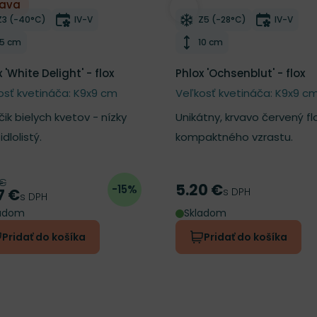
ľava
ber do zoznamu želaní
Odober do zoznamu želan
Mrazuvzdornosť
Doba kvitnutia
Mrazuvzdornosť
Doba kvi
Z3 (-40°C)
IV-V
Z5 (-28°C)
IV-V
Výška rastliny
Výška rastliny
15 cm
10 cm
 'White Delight' - flox
Phlox 'Ochsenblut' - flox
osť kvetináča: K9x9 cm
Veľkosť kvetináča: K9x9 c
ik bielych kvetov - nízky
Unikátny, krvavo červený flo
idlolistý.
kompaktného vzrastu.
 €
odná cena
5.20 €
-15%
Cena
s DPH
7 €
a
s DPH
ladom
Skladom
Pridať do košíka
Pridať do košíka