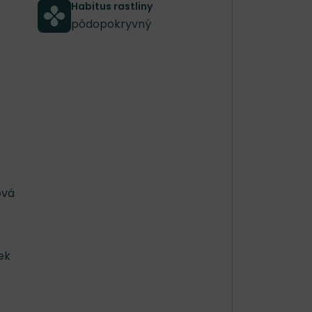
Habitus rastliny
pôdopokryvný
ová
ek