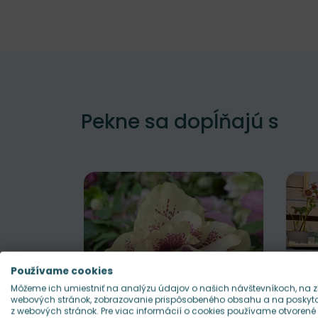
Pekne sa dopĺňajú s
Používame cookies
Môžeme ich umiestniť na analýzu údajov o našich návštevníkoch, na z
webových stránok, zobrazovanie prispôsobeného obsahu a na poskytov
z webových stránok. Pre viac informácií o cookies používame otvorené