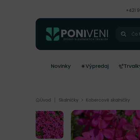
čiť na obsah
+421 
Hľadať
Novinky
Výpredaj
Trvalk
Úvod
Skalničky
Kobercové skalničky