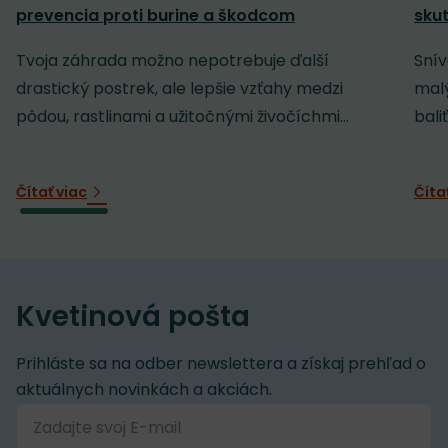
prevencia proti burine a škodcom
sku
Tvoja záhrada možno nepotrebuje ďalší
Snív
drastický postrek, ale lepšie vzťahy medzi
malý
pôdou, rastlinami a užitočnými živočíchmi...
baliť
Čítať viac
Číta
Kvetinová pošta
Prihláste sa na odber newslettera a získaj prehľad o
aktuálnych novinkách a akciách.