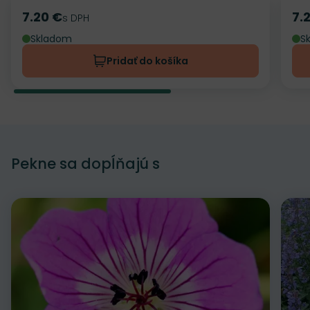
7.20 €
7.
Cena
s DPH
Ce
Skladom
S
Pridať do košíka
Pekne sa dopĺňajú s