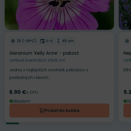
Odober do zoznamu želaní
Od
Mrazuvzdornosť
Doba kvitnutia
Výška rastliny
Z5 (-28°C)
V-X
45 cm
Geranium 'Kelly Anne' - pakost
Nep
Veľkosť kvetináča: K9x9 cm
Veľ
Jedna z najlepších noviniek pakostov v
Dlh
posledných rokoch.
6.90 €
5.
Cena
s DPH
Ce
Skladom
S
Pridať do košíka