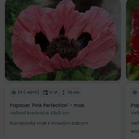
Odober do zoznamu želaní
Od
Mrazuvzdornosť
Doba kvitnutia
Výška rastliny
Z3 (-40°C)
V-VI
70 cm
Papaver 'Pink Perfection' - mak
Pap
Veľkosť kvetináča: K9x9 cm
Veľ
Romantický mak s tmavým srdcom
Veľ
let