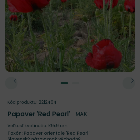
Kód produktu:
2212464
Papaver 'Red Pearl'
MAK
Veľkosť kvetináča: K9x9 cm
Taxón: Papaver orientale 'Red Pearl'
Slovenský názov: mak východný