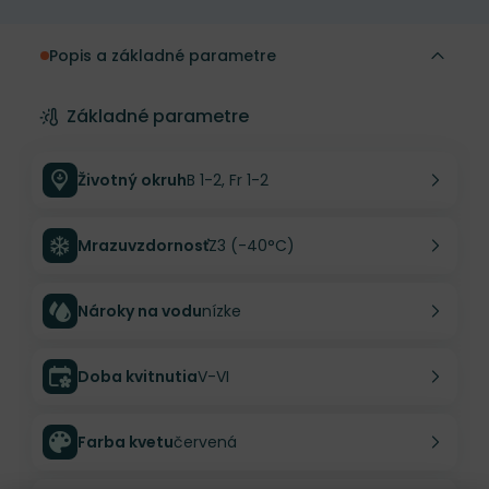
Popis a základné parametre
Základné parametre
Životný okruh
B 1-2, Fr 1-2
Mrazuvzdornosť
Z3 (-40°C)
Nároky na vodu
nízke
Doba kvitnutia
V-VI
Farba kvetu
červená