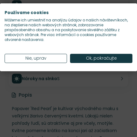
Výška rastliny
65 cm
Používame cookies
Môžeme ich umiestniť na analýzu údajov o našich návštevníkoch,
Šírka rastliny
50 cm
na zlepšenie našich webových stránok, zobrazovanie
prispôsobeného obsahu a na poskytovanie skvelého zážitku z
webových stránok. Pre viac informácií o cookies používame
otvorené nastavenia.
Habitus rastliny
vzpriamený
Nie, uprav
Ok, pokračujte
Hustota výsadby
4 ks/m²
Nároky na slnko
S
Popis
Papaver 'Red Pearl' je kultivar východného maku s
veľkými žiarivo červenými kvetmi. Lákajú nielen
pohľady ľudí, sú atraktívne aj pre včely, motýle.
Kvitne pomerne krátko na konci jari až začiatkom