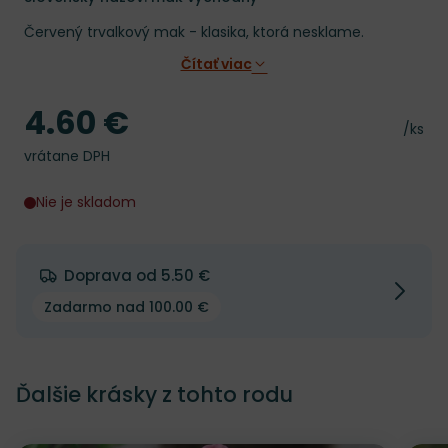
Červený trvalkový mak - klasika, ktorá nesklame.
Čítať viac
4.60 €
Cena
Cena 
/ks
vrátane DPH
Nie je skladom
Doprava od 5.50 €
Zadarmo nad 100.00 €
Ďalšie krásky z tohto rodu