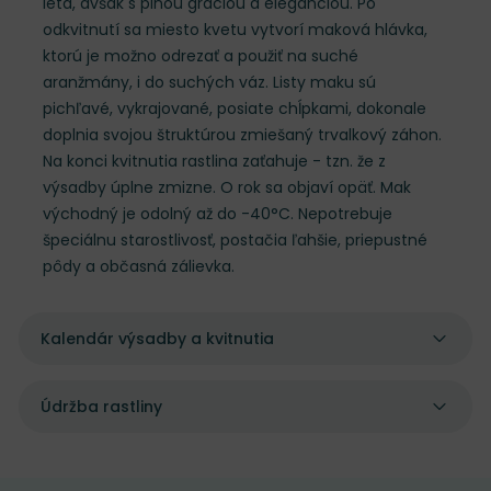
leta, avšak s plnou gráciou a eleganciou. Po
odkvitnutí sa miesto kvetu vytvorí maková hlávka,
ktorú je možno odrezať a použiť na suché
aranžmány, i do suchých váz. Listy maku sú
pichľavé, vykrajované, posiate chĺpkami, dokonale
doplnia svojou štruktúrou zmiešaný trvalkový záhon.
Na konci kvitnutia rastlina zaťahuje - tzn. že z
výsadby úplne zmizne. O rok sa objaví opäť. Mak
východný je odolný až do -40°C. Nepotrebuje
špeciálnu starostlivosť, postačia ľahšie, priepustné
pôdy a občasná zálievka.
Kalendár výsadby a kvitnutia
Údržba rastliny