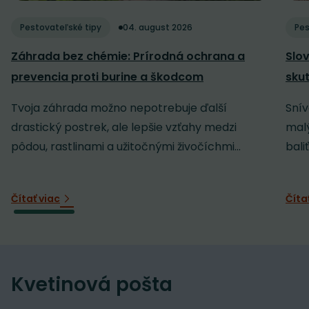
Pestovateľské tipy
04. august 2026
Pes
Záhrada bez chémie: Prírodná ochrana a
Slov
prevencia proti burine a škodcom
sku
Tvoja záhrada možno nepotrebuje ďalší
Snív
drastický postrek, ale lepšie vzťahy medzi
malý
pôdou, rastlinami a užitočnými živočíchmi...
baliť
Čítať viac
Číta
Kvetinová pošta