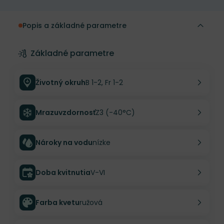
Popis a základné parametre
Základné parametre
Životný okruh
B 1-2, Fr 1-2
Mrazuvzdornosť
Z3 (-40°C)
Nároky na vodu
nízke
Doba kvitnutia
V-VI
Farba kvetu
ružová