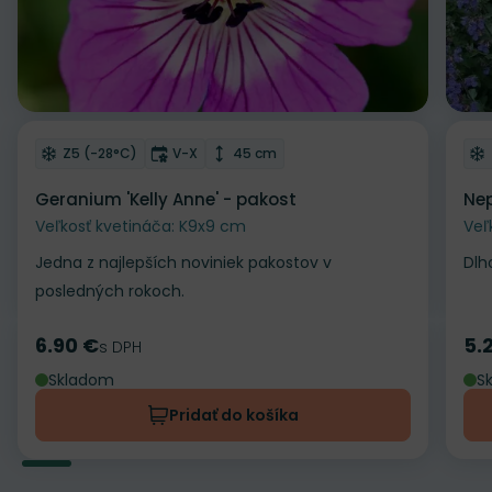
Odober do zoznamu želaní
Od
Mrazuvzdornosť
Doba kvitnutia
Výška rastliny
Z5 (-28°C)
V-X
45 cm
Geranium 'Kelly Anne' - pakost
Nep
Veľkosť kvetináča: K9x9 cm
Veľ
Jedna z najlepších noviniek pakostov v
Dlh
posledných rokoch.
6.90 €
5.
Cena
s DPH
Ce
Skladom
S
Pridať do košíka