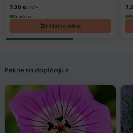
7.20 €
7.
Cena
s DPH
Ce
Skladom
S
Pridať do košíka
Pekne sa dopĺňajú s