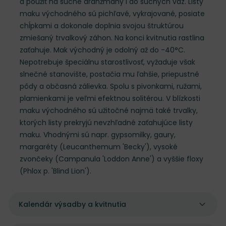
a použiť na suché aranžmány i do suchých váz. Listy
maku východného sú pichľavé, vykrajované, posiate
chĺpkami a dokonale doplnia svojou štruktúrou
zmiešaný trvalkový záhon. Na konci kvitnutia rastlina
zaťahuje. Mak východný je odolný až do -40°C.
Nepotrebuje špeciálnu starostlivosť, vyžaduje však
slnečné stanovište, postačia mu ľahšie, priepustné
pôdy a občasná zálievka. Spolu s pivonkami, ružami,
plamienkami je veľmi efektnou solitérou. V blízkosti
maku východného sú užitočné najmä také trvalky,
ktorých listy prekryjú nevzhľadné zaťahujúce listy
maku. Vhodnými sú napr. gypsomilky, gaury,
margaréty (Leucanthemum 'Becky'), vysoké
zvončeky (Campanula 'Loddon Anne') a vyššie floxy
(Phlox p. 'Blind Lion').
Kalendár výsadby a kvitnutia