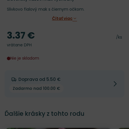
Slivkovo fialový mak s čiernym očkom.
Čítať viac
3.37 €
Cena
Cena 
/ks
vrátane DPH
Nie je skladom
Doprava od 5.50 €
Zadarmo nad 100.00 €
Ďalšie krásky z tohto rodu