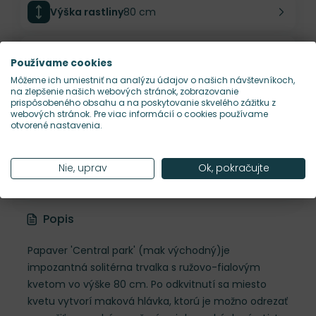
Výška rastliny
80 cm
Šírka rastliny
40 cm
Používame cookies
Môžeme ich umiestniť na analýzu údajov o našich návštevníkoch,
na zlepšenie našich webových stránok, zobrazovanie
Habitus rastliny
vzpriamený
prispôsobeného obsahu a na poskytovanie skvelého zážitku z
webových stránok. Pre viac informácií o cookies používame
otvorené nastavenia.
Hustota výsadby
9 ks/m²
Nie, uprav
Ok, pokračujte
Nároky na slnko
S
Popis
Papaver 'Central park' (mak východný)je
impozantná solitérna trvalka s ružovo-fialovým
kvetom vo výške 80 cm. Po odkvitnutí sa miesto
kvetu vytvorí maková hlávka, ktorú je možno odrezať