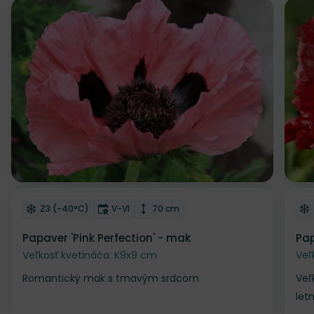
Odober do zoznamu želaní
Od
Mrazuvzdornosť
Doba kvitnutia
Výška rastliny
Z3 (-40°C)
V-VI
70 cm
Papaver 'Pink Perfection' - mak
Pap
Veľkosť kvetináča: K9x9 cm
Veľ
Romantický mak s tmavým srdcom
Veľ
let