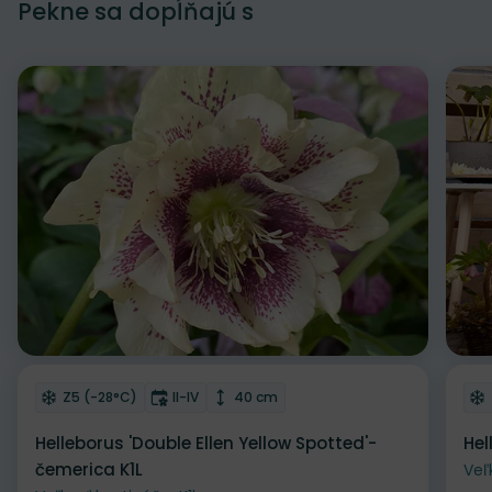
Pekne sa dopĺňajú s
Odober do zoznamu želaní
Od
Mrazuvzdornosť
Doba kvitnutia
Výška rastliny
Z5 (-28°C)
II-IV
40 cm
Helleborus 'Double Ellen Yellow Spotted'-
Hel
čemerica K1L
Veľ