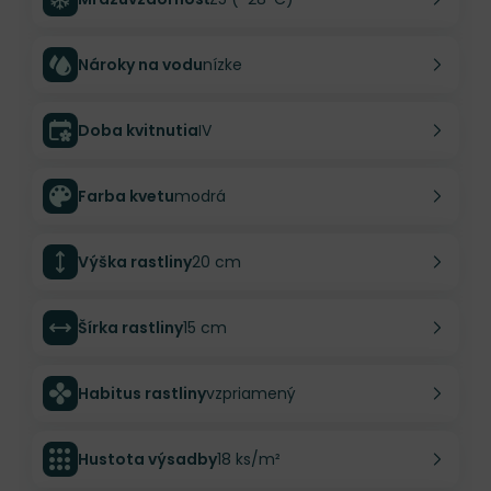
Nároky na vodu
nízke
Doba kvitnutia
IV
Farba kvetu
modrá
Výška rastliny
20 cm
Šírka rastliny
15 cm
Habitus rastliny
vzpriamený
Hustota výsadby
18 ks/m²