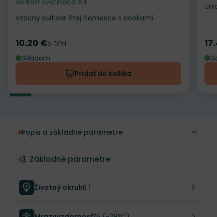
Veľkosť kvetináča: K1l
Uni
Vzácny kultivar žltej čemerice s bodkami.
10.20 €
17
Cena
s DPH
Ce
Skladom
S
Pridať do košíka
Popis a základné parametre
Základné parametre
Životný okruh
B 1
Mrazuvzdornosť
Z5 (-28°C)