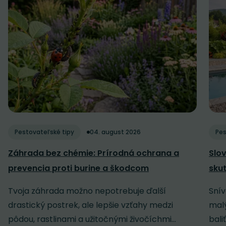
Pestovateľské tipy
04. august 2026
Pes
Záhrada bez chémie: Prírodná ochrana a
Slov
prevencia proti burine a škodcom
sku
Tvoja záhrada možno nepotrebuje ďalší
Snív
drastický postrek, ale lepšie vzťahy medzi
malý
pôdou, rastlinami a užitočnými živočíchmi...
baliť