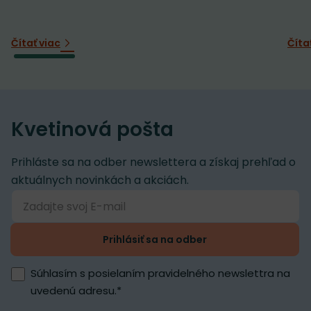
Čítať viac
Číta
Kvetinová pošta
Prihláste sa na odber newslettera a získaj prehľad o
aktuálnych novinkách a akciách.
Prihlásiť sa na odber
Súhlasím s posielaním pravidelného newslettra na
uvedenú adresu.
*