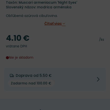
Taxón: Muscari armeniacum 'Night Eyes'
Slovenský názov: modrica arménska
Obľúbená azúrová cibuľovina.
Čítať viac
4.10 €
Cena
Cena 
/ks
vrátane DPH
Nie je skladom
Doprava od 5.50 €
Zadarmo nad 100.00 €