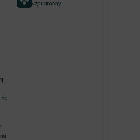
vzpriamený
ej
ú na
e.
snú