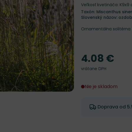
Veľkosť kvetináča: K9x9
Taxón: Miscanthus sinen
Slovenský názov: ozdo
Ornamentálna solitérna 
4.08 €
Cena
vrátane DPH
Nie je skladom
Doprava od 5.