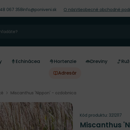
948 067 358
info@poniveni.sk
O nás
Všeobecné obchodné pod
y
Echinácea
Hortenzie
Dreviny
Ruž
Adresár
ké
Miscanthus 'Nippon' - ozdobnica
Kód produktu:
3212117
Miscanthus '