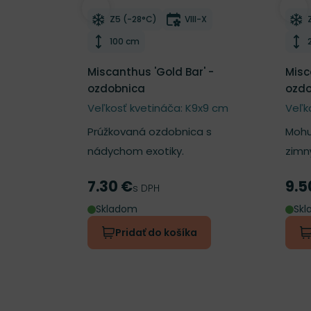
Odober do zoznamu želaní
Odo
Mrazuvzdornosť
Doba kvitnutia
Z5 (-28°C)
VIII-X
Výška rastliny
100 cm
Miscanthus 'Gold Bar' -
Misc
ozdobnica
ozdo
Veľkosť kvetináča: K9x9 cm
Veľk
Prúžkovaná ozdobnica s
Mohu
nádychom exotiky.
zimn
7.30 €
9.5
Cena
Cen
s DPH
Skladom
Sk
Pridať do košíka