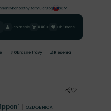
mienky
Kontaktný formulár
Blog
SK
Prihlásenie
0.00 €
Obľúbené
e
Okrasné trávy
Riešenia
Zdieľať
Odober do zoznamu 
Nippon'
OZDOBNICA