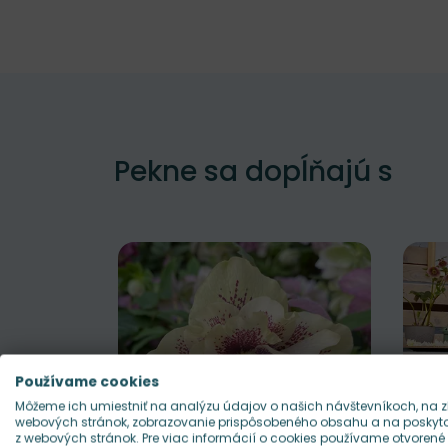
Pekne sa dopĺňajú s
Používame cookies
Môžeme ich umiestniť na analýzu údajov o našich návštevníkoch, na z
webových stránok, zobrazovanie prispôsobeného obsahu a na poskytov
z webových stránok. Pre viac informácií o cookies používame otvorené