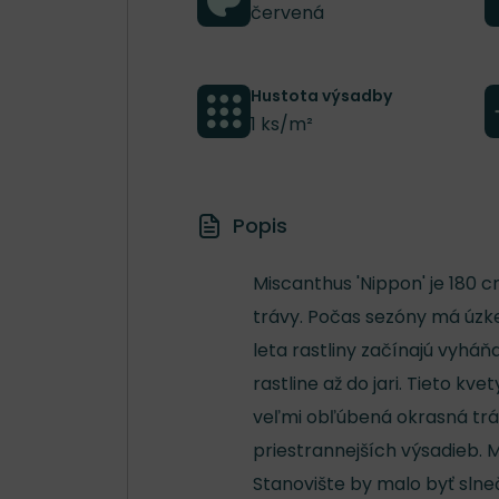
červená
Hustota výsadby
1 ks/m²
Popis
Miscanthus 'Nippon' je 180 c
trávy. Počas sezóny má úzke
leta rastliny začínajú vyháň
rastline až do jari. Tieto kv
veľmi obľúbená okrasná tráv
priestrannejších výsadieb. M
Stanovište by malo byť slne