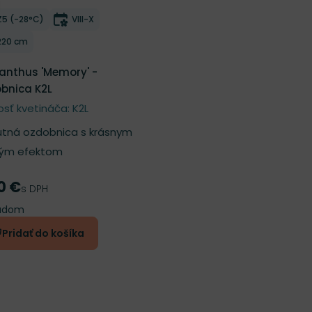
ber do zoznamu želaní
Mrazuvzdornosť
Doba kvitnutia
Z5 (-28°C)
VIII-X
Výška rastliny
220 cm
anthus 'Memory' -
bnica K2L
osť kvetináča: K2L
tná ozdobnica s krásnym
ým efektom
0 €
a
s DPH
ladom
Pridať do košíka