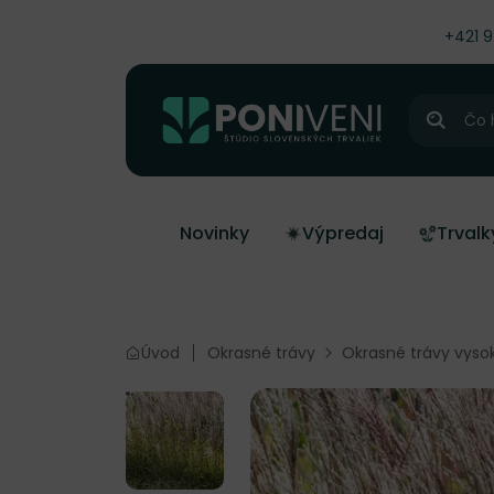
čiť na obsah
+421 
Hľadať
Novinky
Výpredaj
Trvalk
Úvod
Okrasné trávy
Okrasné trávy vyso