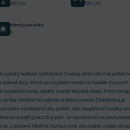
180 cm
120 cm
Nároky na slnko
S
m vysoký kultivar ozdobnice čínskej, dekoratívnej solitérn
 zelené listy, ktoré sa na jeseň menia na hnedé. Koncom
ať hnedočervené, neskôr svetlé latovité klasy. Pretrvávaj
ety sú tiež vhodné na sušenie a dekorovanie. Ozdobnica je
a často vysádzaná ako solitér, ako skupinová trvalka do
ôže sa použiť aj ako živý plot. Je nenáročná na pestovani
čné, s pôdami hlbšími, humóznymi. Ako každú vyššiu okra