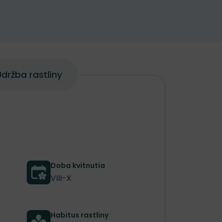
držba rastliny
Doba kvitnutia
VIII-X
Habitus rastliny