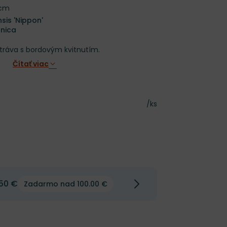
 cm
sis 'Nippon'
bnica
tráva s bordovým kvitnutím.
Čítať viac
Cena za kus
/ks
50 €
Zadarmo nad 100.00 €