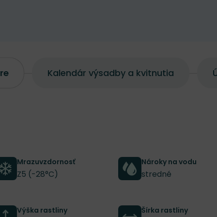
re
Kalendár výsadby a kvitnutia
Ú
Mrazuvzdornosť
Nároky na vodu
Z5 (-28°C)
stredné
Výška rastliny
Šírka rastliny