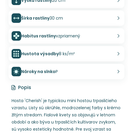
Výška rastliny
20 cm
Šírka rastliny
30 cm
Habitus rastliny
vzpriamený
Hustota výsadby
8 ks/m²
Nároky na slnko
P
Popis
Hosta 'Cherish' je typickou mini hostou trpasličieho
vzrastu. Listy sú okrúhle, modrozelenej farby s krémo
žltým stredom. Fialové kvety sa objavujú v letnom
období a ako býva u trpasličích kultivarov zvykom,
sú vysoko esteticky hodnotné. Pre svoj vzrast sa