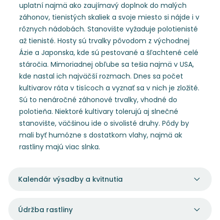
uplatní najmä ako zaujímavý doplnok do malých
záhonov, tienistých skaliek a svoje miesto si nájde i v
rôznych nádobách. Stanovište vyžaduje polotienisté
až tienisté. Hosty sú trvalky pôvodom z východnej
Ázie a Japonska, kde sú pestované a šľachtené celé
stáročia. Mimoriadnej obľube sa tešia najmä v USA,
kde nastal ich najväčší rozmach. Dnes sa počet
kultivarov ráta v tisícoch a vyznať sa v nich je zložité.
Sú to nenáročné záhonové trvalky, vhodné do
polotieňa. Niektoré kultivary tolerujú aj slnečné
stanovište, väčšinou ide o sivolisté druhy. Pôdy by
mali byť humózne s dostatkom vlahy, najmä ak
rastliny majú viac slnka.
Kalendár výsadby a kvitnutia
Údržba rastliny