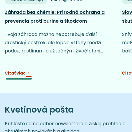
Záhrada bez chémie: Prírodná ochrana a
Slov
prevencia proti burine a škodcom
sku
Tvoja záhrada možno nepotrebuje ďalší
Snív
drastický postrek, ale lepšie vzťahy medzi
malý
pôdou, rastlinami a užitočnými živočíchmi...
baliť
Čítať viac
Číta
Kvetinová pošta
Prihláste sa na odber newslettera a získaj prehľad o
aktuálnych novinkách a akciách.