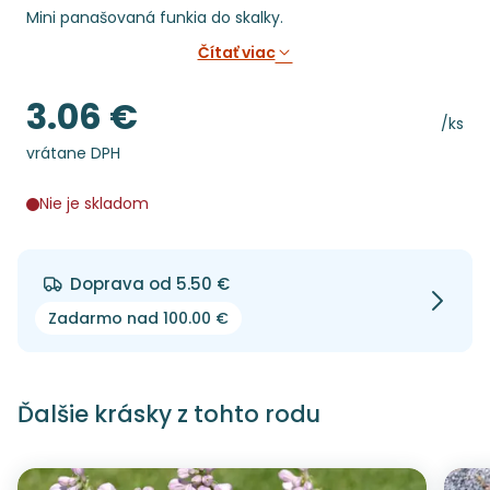
Mini panašovaná funkia do skalky.
Čítať viac
3.06 €
Cena
Cena 
/ks
vrátane DPH
Nie je skladom
Doprava od 5.50 €
Zadarmo nad 100.00 €
Ďalšie krásky z tohto rodu