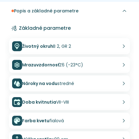
Popis a základné parametre
Základné parametre
Životný okruh
B 2, GR 2
Mrazuvzdornosť
Z6 (-23°C)
Nároky na vodu
stredné
Doba kvitnutia
VII-VIII
Farba kvetu
fialová