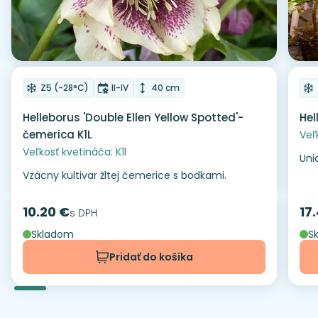
Odober do zoznamu želaní
Od
Mrazuvzdornosť
Doba kvitnutia
Výška rastliny
Z5 (-28°C)
II-IV
40 cm
Helleborus 'Double Ellen Yellow Spotted'-
Hel
čemerica K1L
Veľ
Veľkosť kvetináča: K1l
Uni
Vzácny kultivar žltej čemerice s bodkami.
10.20 €
17
Cena
s DPH
Ce
Skladom
S
Pridať do košíka