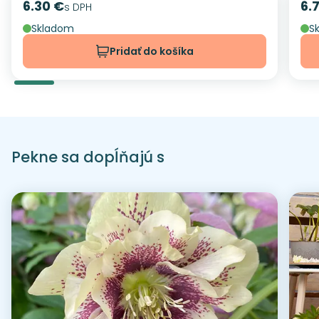
6.30 €
6.
Cena
s DPH
Ce
Skladom
S
Pridať do košíka
Pekne sa dopĺňajú s