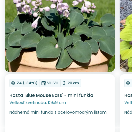
Odober do zoznamu želaní
Od
Mrazuvzdornosť
Doba kvitnutia
Výška rastliny
Z4 (-34°C)
VII-VIII
20 cm
Hosta 'Blue Mouse Ears' - mini funkia
Hos
Veľkosť kvetináča: K9x9 cm
Veľ
Nádherná mini funkia s oceľovomodrým listom.
Nád