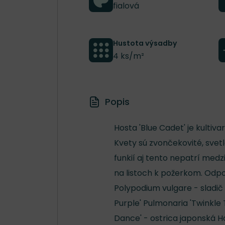
fialová
Hustota výsadby
4 ks/m²
Popis
Hosta 'Blue Cadet' je kulti
Kvety sú zvončekovité, svet
funkií aj tento nepatrí med
na listoch k požerkom. Odpo
Polypodium vulgare - sladič
Purple' Pulmonaria 'Twinkle T
Dance' - ostrica japonská H