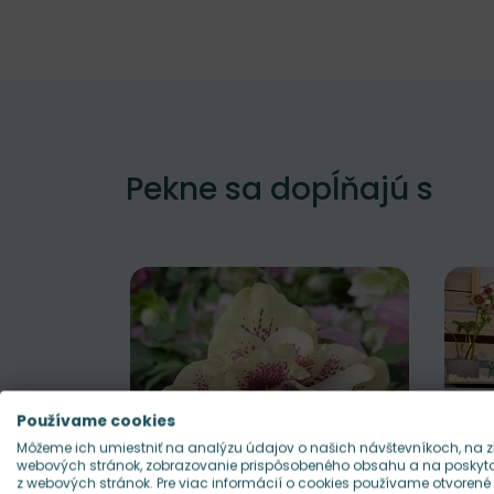
Pekne sa dopĺňajú s
Používame cookies
Môžeme ich umiestniť na analýzu údajov o našich návštevníkoch, na z
webových stránok, zobrazovanie prispôsobeného obsahu a na poskytov
z webových stránok. Pre viac informácií o cookies používame otvorené