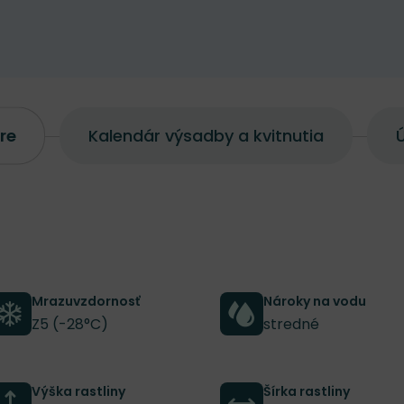
re
Kalendár výsadby a kvitnutia
Ú
Mrazuvzdornosť
Nároky na vodu
Z5 (-28°C)
stredné
Výška rastliny
Šírka rastliny