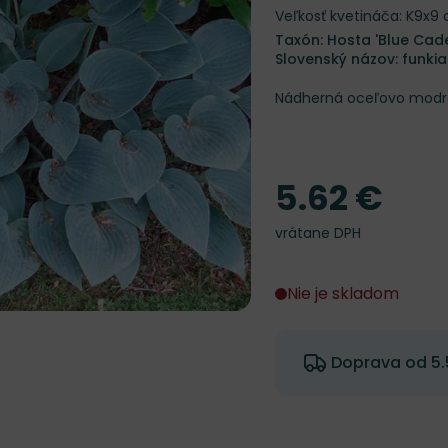
Veľkosť kvetináča: K9x9
Taxón: Hosta 'Blue Cade
Slovenský názov: funkia
Nádherná oceľovo modrá 
5.62 €
Cena
vrátane DPH
Nie je skladom
Doprava od 5.