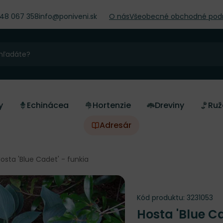
948 067 358
info@poniveni.sk
O nás
Všeobecné obchodné pod
y
Echinácea
Hortenzie
Dreviny
Ruž
Adresár
osta 'Blue Cadet' - funkia
Kód produktu:
3231053
Hosta 'Blue C