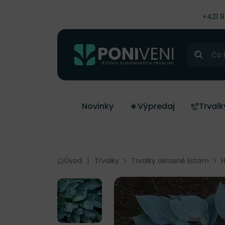
čiť na obsah
+421 
Hľadať
Novinky
Výpredaj
Trvalk
Úvod
Trvalky
Trvalky okrasné listom
H