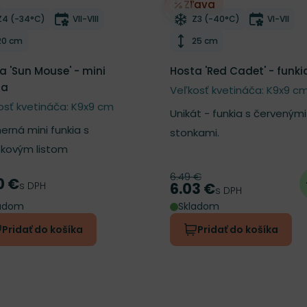
Zľava
ber do zoznamu želaní
Odober do zoznamu želan
Mrazuvzdornosť
Doba kvitnutia
Mrazuvzdornosť
Doba kvi
Z4 (-34°C)
VII-VIII
Z3 (-40°C)
VI-VII
Výška rastliny
Výška rastliny
20 cm
25 cm
a 'Sun Mouse' - mini
Hosta 'Red Cadet' - funki
ia
Veľkosť kvetináča: K9x9 c
osť kvetináča: K9x9 cm
Unikát - funkia s červenými
erná mini funkia s
stonkami.
tkovým listom
6.49 €
Pôvodná cena
0 €
a
s DPH
6.03 €
Cena
s DPH
ladom
Skladom
Pridať do košíka
Pridať do košíka