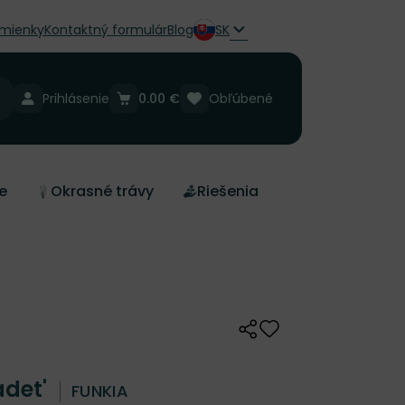
mienky
Kontaktný formulár
Blog
SK
Prihlásenie
0.00 €
Obľúbené
e
Okrasné trávy
Riešenia
Zdieľať
Odober do zoznamu 
adet'
FUNKIA