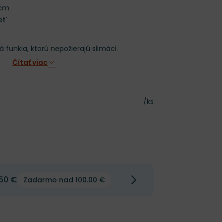
 cm
t'
funkia, ktorú nepožierajú slimáci.
Čítať viac
Cena za kus
/ks
50 €
Zadarmo nad 100.00 €