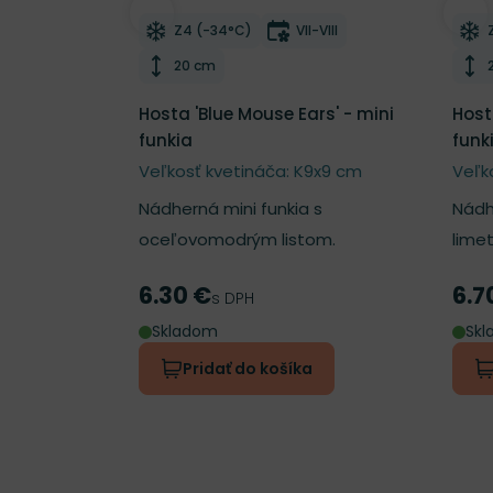
Odober do zoznamu želaní
Odo
Mrazuvzdornosť
Doba kvitnutia
Z4 (-34°C)
VII-VIII
Výška rastliny
20 cm
Hosta 'Blue Mouse Ears' - mini
Host
funkia
funk
Veľkosť kvetináča: K9x9 cm
Veľk
Nádherná mini funkia s
Nádh
oceľovomodrým listom.
lime
6.30 €
6.7
Cena
Cen
s DPH
Skladom
Sk
Pridať do košíka