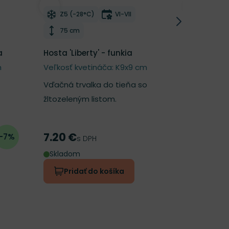
í
Odober do zoznamu želaní
Odober d
tnutia
Mrazuvzdornosť
Doba kvitnutia
Mrazu
Z5 (-28°C)
VI-VII
Z5 (-2
Výška rastliny
Výška 
75 cm
75 cm
a
Hosta 'Liberty' - funkia
Hosta 'Gr
funkia
m
Veľkosť kvetináča: K9x9 cm
Veľkosť k
Vďačná trvalka do tieňa so
Veľkolistá
žltozeleným listom.
slimákom.
7.20 €
6.49 €
-7%
Cena
Cena
s DPH
s
Skladom
Skladom
Pridať do košíka
Prida