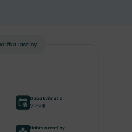
držba rastliny
Doba kvitnutia
VII-VIII
Habitus rastliny