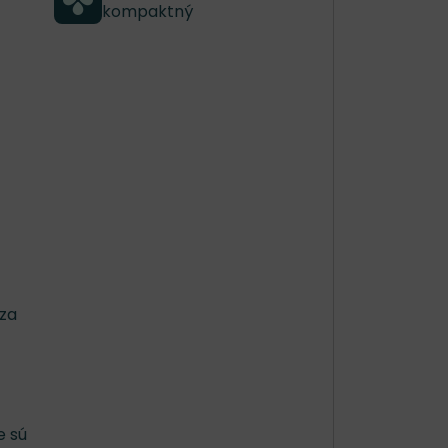
kompaktný
dza
e sú