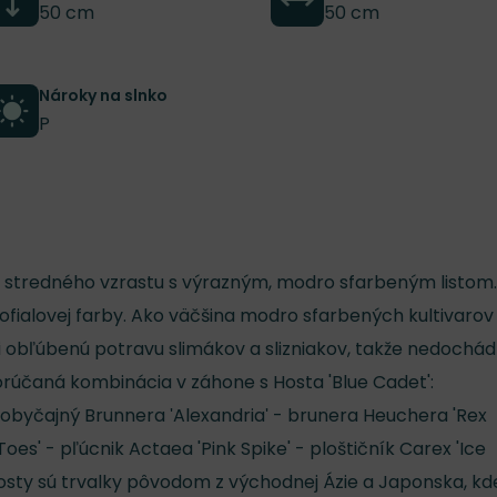
50 cm
50 cm
Nároky na slnko
P
var stredného vzrastu s výrazným, modro sfarbeným listom.
lofialovej farby. Ako väčšina modro sfarbených kultivarov
zi obľúbenú potravu slimákov a slizniakov, takže nedochá
rúčaná kombinácia v záhone s Hosta 'Blue Cadet':
 obyčajný Brunnera ʹAlexandriaʹ - brunera Heuchera 'Rex
oes' - pľúcnik Actaea 'Pink Spike' - ploštičník Carex 'Ice
osty sú trvalky pôvodom z východnej Ázie a Japonska, kd