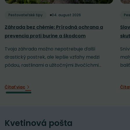
Pestovateľské tipy
04. august 2026
Pes
Záhrada bez chémie: Prírodná ochrana a
Slov
prevencia proti burine a škodcom
sku
Tvoja záhrada možno nepotrebuje ďalší
Snív
drastický postrek, ale lepšie vzťahy medzi
malý
pôdou, rastlinami a užitočnými živočíchmi...
baliť
Čítať viac
Číta
Kvetinová pošta