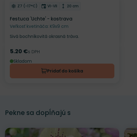
Odober do zoznamu želaní
Mrazuvzdornosť
Doba kvitnutia
Výška rastliny
Z7 (-17°C)
VI-VII
20 cm
Festuca 'Uchte' - kostrava
Veľkosť kvetináča: K9x9 cm
Sivá bochníkovitá okrasná tráva.
5.20 €
Cena
s DPH
Skladom
Pridať do košíka
Pekne sa dopĺňajú s