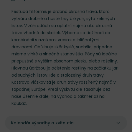
Festuca filiformis je drobná okrasná tráva, ktorá
vytvára drobné a husté trsy úzkych, sýto zelených
listov. V záhradách sa uplatní najmä ako okrasná
tráva vhodná do skaliek. Výborne sa tiež hodí do
kombinácii s azalkami vresmi a ihličnatými
drevinami. Obľubuje skôr kyslé, suchšie, prípadne
mierne vlhké a slnečné stanovištia. Pôdy sú ideálne
priepustné s vyšším obsahom piesku alebo rašeliny.
Hlavnou údržbou je očistenie rastliny na začiatku jari
od suchých listov. Ide o stálozelný druh trávy.
Kostrava vláskovitá je druh trávy rozšírený najmä v
západnej Európe. Areál výskytu ale zasahuje cez
naše územie ďalej na východ a takmer až na
Kaukaz.
Kalendár výsadby a kvitnutia