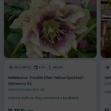
Odober do zoznamu želaní
Od
Mrazuvzdornosť
Doba kvitnutia
Výška rastliny
Z5 (-28°C)
II-IV
40 cm
Helleborus 'Double Ellen Yellow Spotted'-
Hel
čemerica K1L
Veľ
Veľkosť kvetináča: K1l
Uni
Vzácny kultivar žltej čemerice s bodkami.
10.20 €
17
s DPH