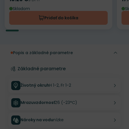
Cena
Ce
Skladom
S
Pridať do košíka
Popis a základné parametre
Základné parametre
Životný okruh
H 1-2, Fr 1-2
Mrazuvzdornosť
Z6 (-23°C)
Nároky na vodu
nízke