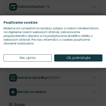
Doba kvitnutia
V-VI
Farba kvetu
zelená
Používame cookies
Môžeme ich umiestniť na analýzu údajov o našich návštevníkoch,
na zlepšenie našich webových stránok, zobrazovanie
Výška rastliny
30 cm
prispôsobeného obsahu a na poskytovanie skvelého zážitku z
webových stránok. Pre viac informácií o cookies používame
otvorené nastavenia.
Šírka rastliny
30 cm
Nie, uprav
Ok, pokračujte
Habitus rastliny
kompaktný
Hustota výsadby
12 ks/m²
Nároky na slnko
S
Popis