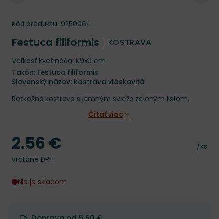
Kód produktu:
9250064
Festuca filiformis
KOSTRAVA
Veľkosť kvetináča: K9x9 cm
Taxón: Festuca filiformis
Slovenský názov: kostrava vláskovitá
Rozkošná kostrava s jemným sviežo zeleným listom.
Čítať viac
2.56 €
Cena
Cena 
/ks
vrátane DPH
Nie je skladom
Doprava od 5.50 €