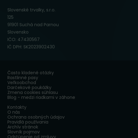
Slovenské trvalky, s.r.o.
125
91901 Suchá nad Parnou
Slovensko
IČO: 47430567
IČ DPH: SK2023902430
Často kladené otázky
Rastlinné pasy
Veľkoobchod
Darčekové poukážky
Zmena cookies súhlasu
Blog - medzi riadkami v záhone
Kontakty
O nás
Ochrana osobných údajov
Pravidlá používania
Archív stránok
Slovník pojmov
Odstúpenie od zmluvy