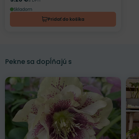
Cena
Skladom
Pridať do košíka
Pekne sa dopĺňajú s