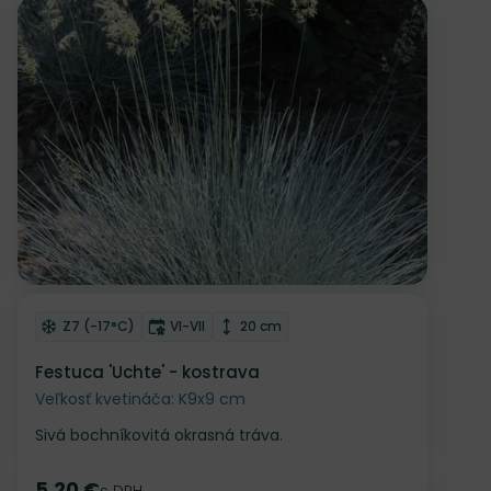
Odober do zoznamu želaní
Mrazuvzdornosť
Doba kvitnutia
Výška rastliny
Z7 (-17°C)
VI-VII
20 cm
Festuca 'Uchte' - kostrava
Veľkosť kvetináča: K9x9 cm
Sivá bochníkovitá okrasná tráva.
5.20 €
s DPH