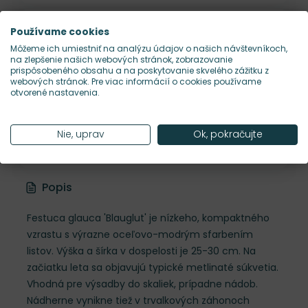
Šírka rastliny
25 cm
Používame cookies
Môžeme ich umiestniť na analýzu údajov o našich návštevníkoch,
na zlepšenie našich webových stránok, zobrazovanie
Habitus rastliny
kompaktný
prispôsobeného obsahu a na poskytovanie skvelého zážitku z
webových stránok. Pre viac informácií o cookies používame
otvorené nastavenia.
Hustota výsadby
15 ks/m²
Nie, uprav
Ok, pokračujte
Nároky na slnko
S
Popis
Festuca glauca 'Blauglut' je nízkeho, kompaktného
vzrastu s výrazne oceľovo-modrým sfarbením
listov. Výška a šírka v dospelosti je 25-30 cm. Na
začiatku leta sa objavujú typické metlinaté súkvetia.
Vhodná pre výsadby do skaliek, prípadne nádob.
Nádherne vynikne tiež v trvalkových záhonoch