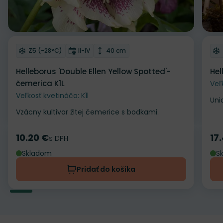
Odober do zoznamu želaní
Od
Mrazuvzdornosť
Doba kvitnutia
Výška rastliny
Z5 (-28°C)
II-IV
40 cm
Helleborus 'Double Ellen Yellow Spotted'-
Hel
čemerica K1L
Veľ
Veľkosť kvetináča: K1l
Uni
Vzácny kultivar žltej čemerice s bodkami.
10.20 €
17
Cena
s DPH
Ce
Skladom
S
Pridať do košíka