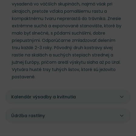
vysadená vo väčších skupinách, najmä však pri
okrajoch, pretože vďaka pomalšiemu rastu a
kompaktnému tvaru neprerastá do trávnika. Znesie
extrémne suchá a exponované stanovište, ktoré by
malo byť slnečné, s pôdami suchšími, dobre
priepustnými. Odporúčame zmladzovať delením
trsu každé 2-3 roky. Pôvodný druh kostravy sivej
rastie na skalách a suchých stepiach strednej a
južnej Európy, pričom areál výskytu siaha až po Ural.
Vytvára husté trsy tuhých listov, ktoré sú ježovito
postavené.
Kalendár výsadby a kvitnutia
Údržba rastliny