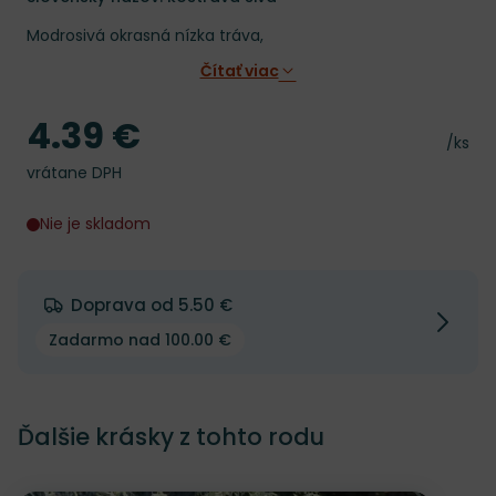
Modrosivá okrasná nízka tráva,
Čítať viac
4.39 €
Cena
Cena 
/ks
vrátane DPH
Nie je skladom
Doprava od 5.50 €
Zadarmo nad 100.00 €
Ďalšie krásky z tohto rodu