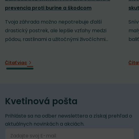
prevencia proti burine a škodcom
sku
Tvoja záhrada možno nepotrebuje ďalší
Snív
drastický postrek, ale lepšie vzťahy medzi
malý
pôdou, rastlinami a užitočnými živočíchmi...
baliť
Čítať viac
Číta
Kvetinová pošta
Prihláste sa na odber newslettera a získaj prehľad o
aktuálnych novinkách a akciách.