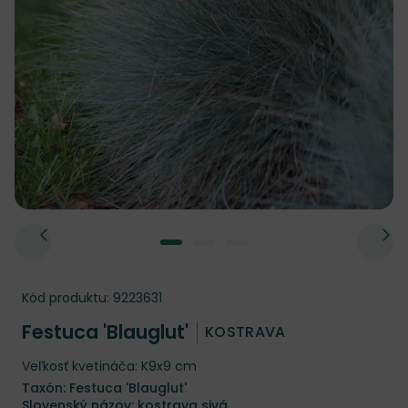
Kód produktu:
9223631
Festuca 'Blauglut'
KOSTRAVA
Veľkosť kvetináča: K9x9 cm
Taxón: Festuca 'Blauglut'
Slovenský názov: kostrava sivá