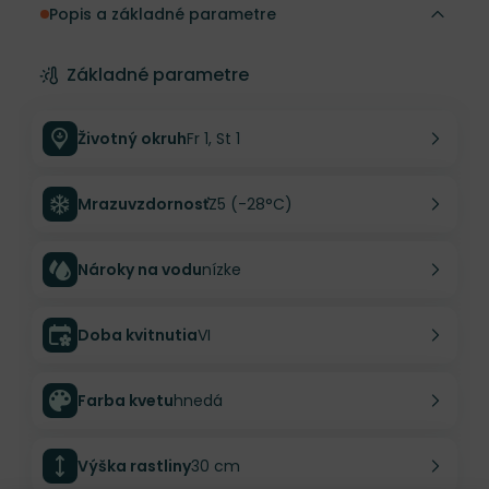
Popis a základné parametre
Základné parametre
Životný okruh
Fr 1, St 1
Mrazuvzdornosť
Z5 (-28°C)
Nároky na vodu
nízke
Doba kvitnutia
VI
Farba kvetu
hnedá
Výška rastliny
30 cm