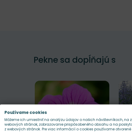
Pekne sa dopĺňajú s
Používame cookies
Môžeme ich umiestniť na analýzu údajov o našich návštevníkoch, na z
webových stránok, zobrazovanie prispôsobeného obsahu a na poskytov
z webových stránok. Pre viac informácií o cookies používame otvorené