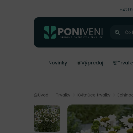
čiť na obsah
+421 
Hľadať
Novinky
Výpredaj
Trvalk
Úvod
Trvalky
Kvitnúce trvalky
Echina