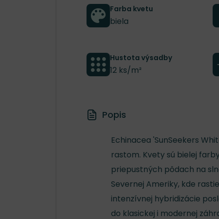
Farba kvetu
biela
Hustota výsadby
12 ks/m²
Popis
Echinacea 'SunSeekers Whit
rastom. Kvety sú bielej farb
priepustných pôdach na slne
Severnej Ameriky, kde rasti
intenzívnej hybridizácie po
do klasickej i modernej záh