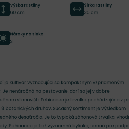
Výška rastliny
Šírka rastliny
60 cm
30 cm
Nároky na slnko
S
e' je kultivar vyznačujúci sa kompaktným vzpriameným
y. Je nenáročná na pestovanie, darí sa jej v dobre
čnom stanovišti. Echinacea je trvalka pochádzajúca z pré
e 8 botanických druhov. Súčasný sortiment je výsledkom
sledného desaťročia. Je to typická záhonová trvalka, vho
rady. Echinacea je tiež významná bylinka, cenná pre podp