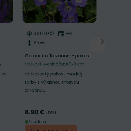
NOVINKA
í
Odober do zoznamu želaní
Odober d
tnutia
Mrazuvzdornosť
Doba kvitnutia
Mrazu
Z5 (-28°C)
V-X
Z5 (-2
Výška rastliny
Výška 
50 cm
25 cm
Geranium 'Rozanne' - pakost
Geum 'Pet
kuklík
m
Veľkosť kvetináča: K9x9 cm
Veľkosť k
 vo
Veľkokvetý pakost modrej
Nadýchaný 
farby s výraznou tmavou
broskyňov
žilnatinou.
kvetmi.
8.90 €
7.30 €
Cena
Cena
s DPH
s
Skladom
Skladom