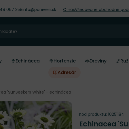
948 067 358
info@poniveni.sk
O nás
Všeobecné obchodné pod
y
Echinácea
Hortenzie
Dreviny
Ruž
Adresár
cea 'SunSeekers White' - echinácea
Kód produktu:
10251184
Echinacea 'Su