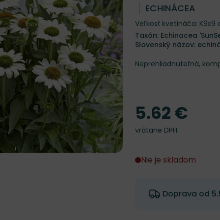
ECHINÁCEA
Veľkosť kvetináča: K9x9
Taxón: Echinacea 'SunS
Slovenský názov: echin
Neprehliadnuteľná, kom
5.62 €
Cena
vrátane DPH
Nie je skladom
Doprava od 5.