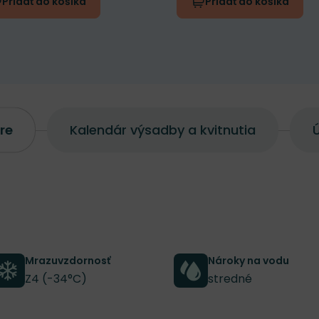
Pridať do košíka
Pridať do košíka
re
Kalendár výsadby a kvitnutia
Ú
Mrazuvzdornosť
Nároky na vodu
Z4 (-34°C)
stredné