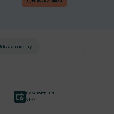
Pridať do košíka
Prida
držba rastliny
Doba kvitnutia
VI-IX