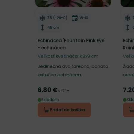
Odober do zoznamu želaní
Odo
Mrazuvzdornosť
Doba kvitnutia
Z5 (-28°C)
VI-IX
Výška rastliny
45 cm
Echinacea 'Fountain Pink Eye'
Echi
- echinácea
Rain
Veľkosť kvetináča: K9x9 cm
Veľk
Jedinečná dvojfarebná, bohato
Žiad
kvitnúca echinácea.
oran
6.80 €
7.2
Cena
Cen
s DPH
Skladom
Sk
Pridať do košíka