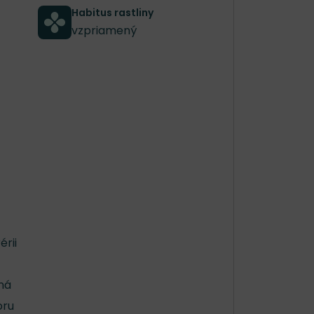
Habitus rastliny
vzpriamený
rii
dná
oru