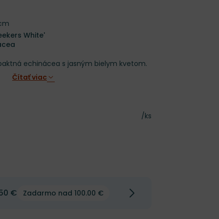
 cm
eekers White'
ácea
paktná echinácea s jasným bielym kvetom.
Čítať viac
Cena za kus
/ks
50 €
Zadarmo nad 100.00 €