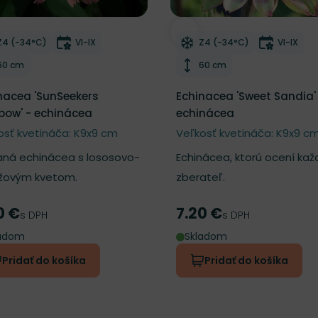
ber do zoznamu želaní
Odober do zoznamu želan
Mrazuvzdornosť
Doba kvitnutia
Mrazuvzdornosť
Doba kv
Z4 (-34°C)
VI-IX
Z4 (-34°C)
VI-IX
Výška rastliny
Výška rastliny
60 cm
60 cm
nacea 'SunSeekers
Echinacea 'Sweet Sandia'
bow' - echinácea
echinácea
osť kvetináča: K9x9 cm
Veľkosť kvetináča: K9x9 c
aná echinácea s lososovo-
Echinácea, ktorú ocení kaž
žovým kvetom.
zberateľ.
0 €
7.20 €
a
Cena
s DPH
s DPH
ladom
Skladom
Pridať do košíka
Pridať do košíka