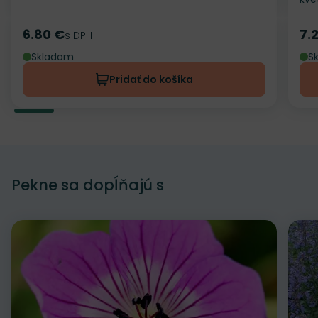
6.80 €
7.
Cena
s DPH
Ce
Skladom
S
Pridať do košíka
Pekne sa dopĺňajú s