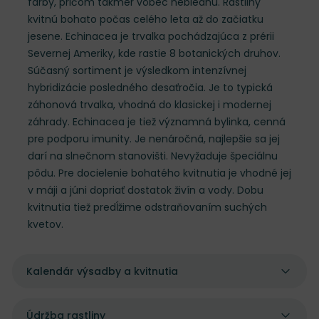
farby, pričom takmer vôbec neblednú. Rastliny
kvitnú bohato počas celého leta až do začiatku
jesene. Echinacea je trvalka pochádzajúca z prérii
Severnej Ameriky, kde rastie 8 botanických druhov.
Súčasný sortiment je výsledkom intenzívnej
hybridizácie posledného desaťročia. Je to typická
záhonová trvalka, vhodná do klasickej i modernej
záhrady. Echinacea je tiež významná bylinka, cenná
pre podporu imunity. Je nenáročná, najlepšie sa jej
darí na slnečnom stanovišti. Nevyžaduje špeciálnu
pôdu. Pre docielenie bohatého kvitnutia je vhodné jej
v máji a júni dopriať dostatok živín a vody. Dobu
kvitnutia tiež predĺžime odstraňovaním suchých
kvetov.
Kalendár výsadby a kvitnutia
Údržba rastliny