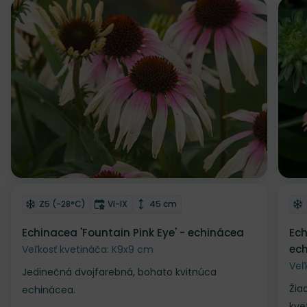
Odober do zoznamu želaní
Od
Mrazuvzdornosť
Doba kvitnutia
Výška rastliny
Z5 (-28°C)
VI-IX
45 cm
Echinacea 'Fountain Pink Eye' - echinácea
Ech
ec
Veľkosť kvetináča: K9x9 cm
Veľ
Jedinečná dvojfarebná, bohato kvitnúca
Žia
echinácea.
kve