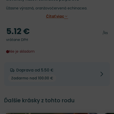
Úžasne výrazná, oranžovočervená echinacea.
Čítať viac
5.12 €
Cena
Cena 
/ks
vrátane DPH
Nie je skladom
Doprava od 5.50 €
Zadarmo nad 100.00 €
Ďalšie krásky z tohto rodu