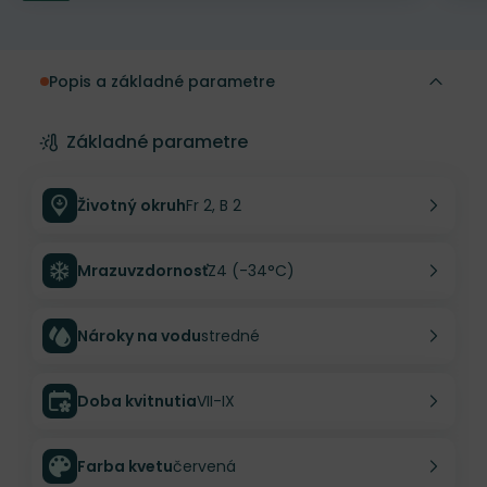
Popis a základné parametre
Základné parametre
Životný okruh
Fr 2, B 2
Mrazuvzdornosť
Z4 (-34°C)
Nároky na vodu
stredné
Doba kvitnutia
VII-IX
Farba kvetu
červená