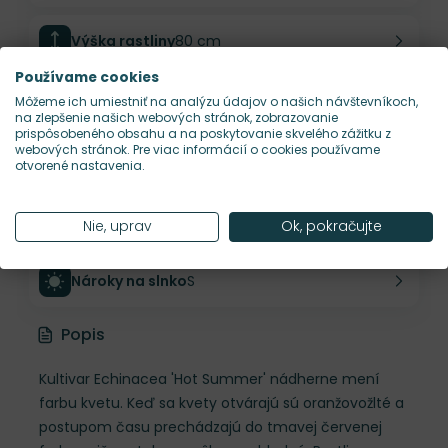
Výška rastliny
80 cm
Používame cookies
Šírka rastliny
50 cm
Môžeme ich umiestniť na analýzu údajov o našich návštevníkoch,
na zlepšenie našich webových stránok, zobrazovanie
prispôsobeného obsahu a na poskytovanie skvelého zážitku z
webových stránok. Pre viac informácií o cookies používame
Habitus rastliny
vzpriamený
otvorené nastavenia.
Hustota výsadby
4 ks/m²
Nie, uprav
Ok, pokračujte
Nároky na slnko
S
Popis
Kultivar Echinacea 'Hot Summer' nádherne mení
farbu kvetu. Keď sa kvety otvárajú sú oranžovožlté a
postupom času prechádzajú do tmavej červenej