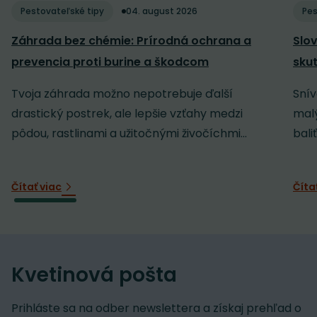
Pestovateľské tipy
04. august 2026
Pes
Záhrada bez chémie: Prírodná ochrana a
Slov
prevencia proti burine a škodcom
sku
Tvoja záhrada možno nepotrebuje ďalší
Snív
drastický postrek, ale lepšie vzťahy medzi
malý
pôdou, rastlinami a užitočnými živočíchmi...
baliť
Čítať viac
Číta
Kvetinová pošta
Prihláste sa na odber newslettera a získaj prehľad o