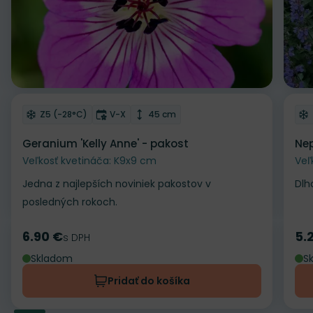
Odober do zoznamu želaní
Od
Mrazuvzdornosť
Doba kvitnutia
Výška rastliny
Z5 (-28°C)
V-X
45 cm
Geranium 'Kelly Anne' - pakost
Nep
Veľkosť kvetináča: K9x9 cm
Veľ
Jedna z najlepších noviniek pakostov v
Dlh
posledných rokoch.
6.90 €
5.
Cena
s DPH
Ce
Skladom
S
Pridať do košíka