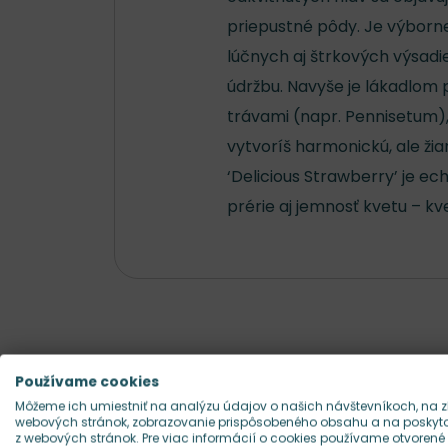
priepustné pôdy. Je výbor
lúčnych aj štrkových výsadi
údržbu. Navyše je lákadlom 
trávami (napr. Pennisetum),
vytvoríš harmonickú, ale žia
‘Delicious Strawberry’ je ech
prérie aj jemnosť kvetu – kv
Používame cookies
Môžeme ich umiestniť na analýzu údajov o našich návštevníkoch, na z
webových stránok, zobrazovanie prispôsobeného obsahu a na poskytov
z webových stránok. Pre viac informácií o cookies používame otvorené