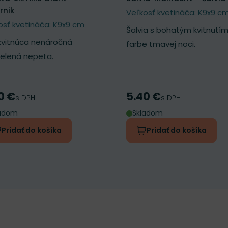
rnik
Veľkosť kvetináča: K9x9 c
osť kvetináča: K9x9 cm
Šalvia s bohatým kvitnutím
kvitnúca nenáročná
farbe tmavej noci.
zelená nepeta.
0 €
5.40 €
a
Cena
s DPH
s DPH
ladom
Skladom
Pridať do košíka
Pridať do košíka