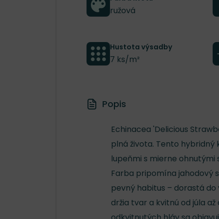
ružová
Hustota výsadby
7 ks/m²
Popis
Echinacea 'Delicious Strawbe
plná života. Tento hybridný 
lupeňmi s mierne ohnutým
Farba pripomína jahodový so
pevný habitus – dorastá do 
držia tvar a kvitnú od júla
odkvitnutých hláv sa objavuj