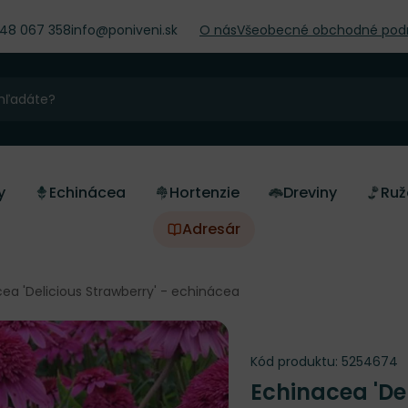
948 067 358
info@poniveni.sk
O nás
Všeobecné obchodné pod
y
Echinácea
Hortenzie
Dreviny
Ruž
Adresár
ea 'Delicious Strawberry' - echinácea
Kód produktu:
5254674
Echinacea 'De