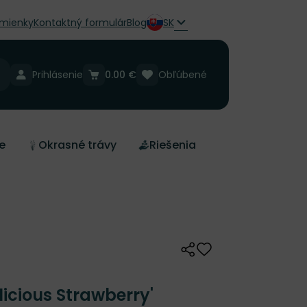
mienky
Kontaktný formulár
Blog
SK
Prihlásenie
0.00 €
Obľúbené
e
Okrasné trávy
Riešenia
Zdieľať
Odober do zoznamu 
licious Strawberry'