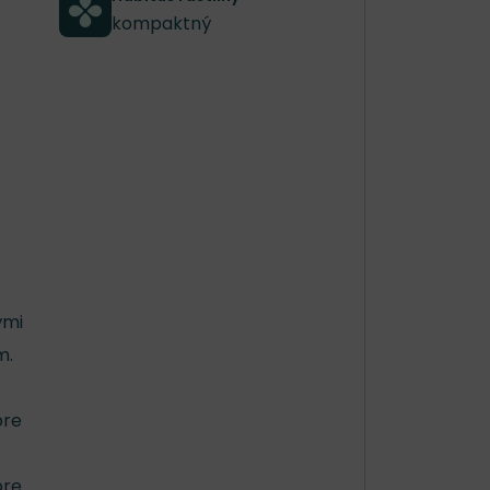
kompaktný
ými
m.
bre
bre