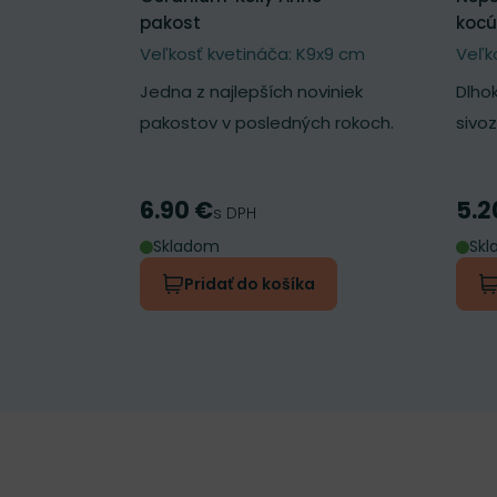
pakost
kocú
Veľkosť kvetináča: K9x9 cm
Veľk
Jedna z najlepších noviniek
Dlho
pakostov v posledných rokoch.
sivo
6.90 €
5.2
Cena
Cen
s DPH
Skladom
Sk
Pridať do košíka