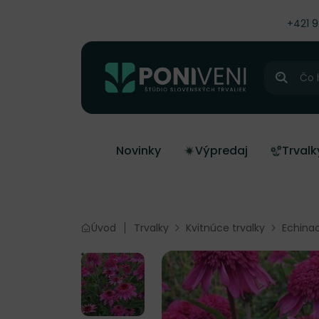
čiť na obsah
+421 
Hľadať
Novinky
Výpredaj
Trvalk
Úvod
Trvalky
Kvitnúce trvalky
Echinac