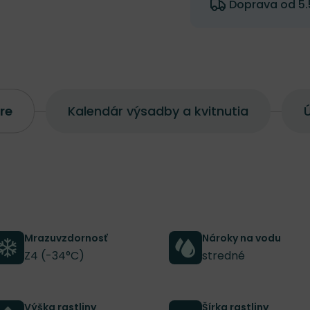
Doprava od 5.
re
Kalendár výsadby a kvitnutia
Ú
Mrazuvzdornosť
Nároky na vodu
Z4 (-34°C)
stredné
Výška rastliny
Šírka rastliny