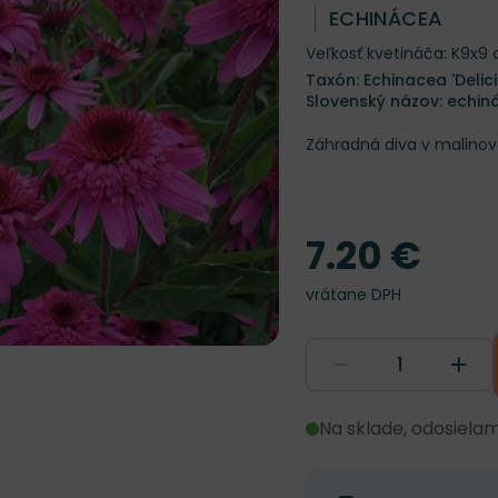
ECHINÁCEA
Veľkosť kvetináča: K9x9
Taxón: Echinacea 'Delic
Slovenský názov: echin
Záhradná diva v malinov
7.20 €
Cena
vrátane DPH
Na sklade, odosiela