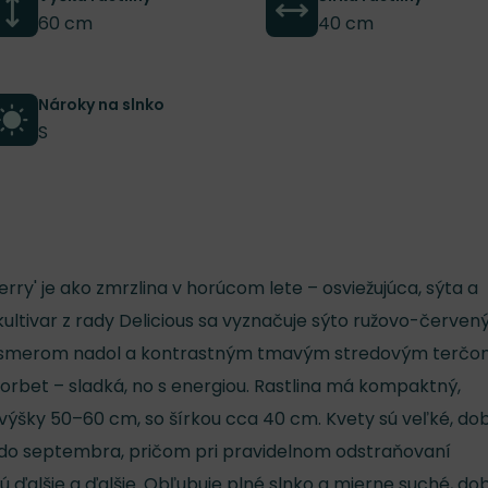
60 cm
40 cm
Nároky na slnko
S
rry' je ako zmrzlina v horúcom lete – osviežujúca, sýta a
kultivar z rady Delicious sa vyznačuje sýto ružovo-červen
i smerom nadol a kontrastným tmavým stredovým terčo
rbet – sladká, no s energiou. Rastlina má kompaktný,
výšky 50–60 cm, so šírkou cca 40 cm. Kvety sú veľké, do
 až do septembra, pričom pri pravidelnom odstraňovaní
ú ďalšie a ďalšie. Obľubuje plné slnko a mierne suché, do