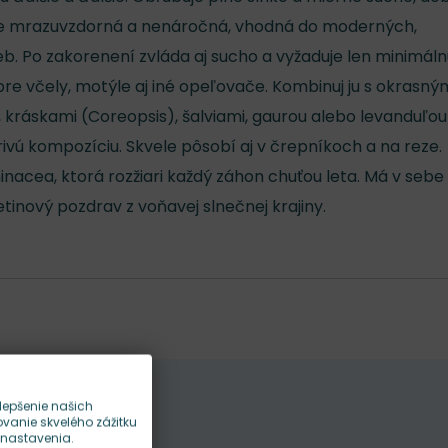
ne mrazuvzdorná a nenáročná, vhodná do moderných,
eb. Po zakorenení zvláda aj sucho a vyžaduje len minimál
pre včely, motýle aj iné opeľovače. Kombinuj ju s okrasný
 kráskami (Coreopsis), šalviami, gaurou alebo levanduľou
rivú kompozíciu. Skvele pôsobí aj v črepníkoch a na reze.
inacea, ktorá rozžiari každý záhon chuťou leta. Má v sebe 
etinový pozdrav z voňavej slnečnej krajiny.
lepšenie našich
anie skvelého zážitku
 nastavenia.