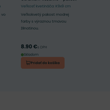
kuklík
m
Veľkosť kvetináča: K9x9 cm
Veľkosť k
 vo
Veľkokvetý pakost modrej
Nadýchaný 
farby s výraznou tmavou
broskyňov
žilnatinou.
kvetmi.
8.90 €
7.30 €
Cena
Cena
s DPH
s
Skladom
Skladom
Pridať do košíka
Prida