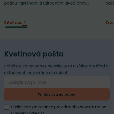
pôdou, rastlinami a užitočnými živočíchmi...
baliť
Čítať viac
Číta
Kvetinová pošta
Prihláste sa na odber newslettera a získaj prehľad o
aktuálnych novinkách a akciách.
Prihlásiť sa na odber
Súhlasím s posielaním pravidelného newslettra na
uvedenú adresu.
*