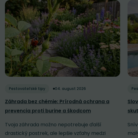
Pestovateľské tipy
04. august 2026
Pes
Záhrada bez chémie: Prírodná ochrana a
Slov
prevencia proti burine a škodcom
sku
Tvoja záhrada možno nepotrebuje ďalší
Snív
drastický postrek, ale lepšie vzťahy medzi
malý