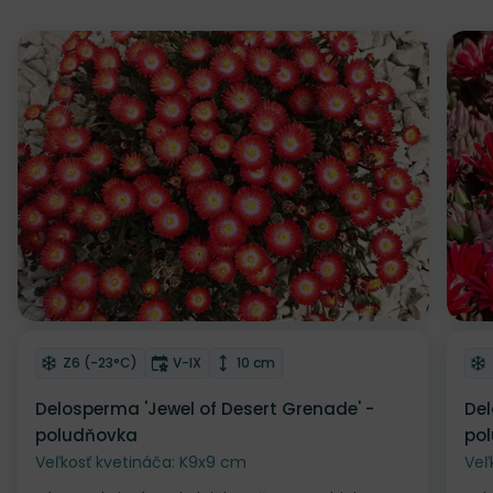
Odober do zoznamu želaní
Od
Mrazuvzdornosť
Doba kvitnutia
Výška rastliny
Z6 (-23°C)
V-IX
10 cm
Delosperma 'Jewel of Desert Grenade' -
Del
poludňovka
po
Veľkosť kvetináča: K9x9 cm
Veľ