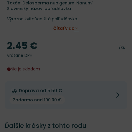
Taxón: Delosperma nubigenum 'Nanum'
Slovenský názov: poľudňovka
Výrazno kvitnúca žltá polľudňovka.
Čítať viac
2.45 €
Cena
Cena 
/ks
vrátane DPH
Nie je skladom
Doprava od 5.50 €
Zadarmo nad 100.00 €
Ďalšie krásky z tohto rodu