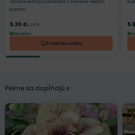
Výrazne kvitnúca skalnička s červeno-bielym
Suk
kvetom.
5.30 €
5.
Cena
s DPH
Ce
Skladom
S
Pridať do košíka
Pekne sa dopĺňajú s