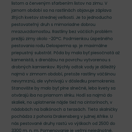
listom a červeným sfarbením listov na zimu. V
jarnom období sa na rastlinách objavuje záplava
žltých kvetov strednej veľkosti. Je to jednoducho
pestovateľný druh s mimoriadne dobrou
mrazuvzdornosťou. Rastliny bez väčších problém
prežijú zimy okolo -20°C. Podmienkou úspešného
pestovania rodu Delosperma sp. je maximálne
priepustný substrát. Pôda by mala byť piesočnatá až
kamenistá, s drenážou na povrchu vytvorenou s
drobných kamienkov. Rýchly odtok vody je dôležitý
najmä v zimnom období, pretože rastliny väčšinou
nevymrznú, ale vyhnívajú v dôsledku premokrenia.
Stanovište by malo byť plne slnečné, lebo kvety sa
otvárajú iba na priamom slnku. Hodí sa najmä do
skaliek, no uplatnenie nájde tiež na cintorínoch, v
nádobách na balkónoch a terasách. Tieto skalničky
pochádza z pohoria Drakensberg v južnej Afrike. U
nás pestované druhy rastú vo výškach od 2500 do
3300 m. n. m. Pomenovanie je veľmi nejednotné,