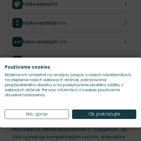
Farba kvetu
žltá
Výška rastliny
5 cm
Šírka rastliny
30 cm
Habitus rastliny
vankúšovitý
Používame cookies
Môžeme ich umiestniť na analýzu údajov o našich návštevníkoch,
Hustota výsadby
12 ks/m²
na zlepšenie našich webových stránok, zobrazovanie
prispôsobeného obsahu a na poskytovanie skvelého zážitku z
webových stránok. Pre viac informácií o cookies používame
otvorené nastavenia.
Nároky na slnko
S
Nie, uprav
Ok, pokračujte
Popis
Na rozdiel od základnej botanickej D. nubigenum , sa
táto vyznačuje kompaktnejším rastom, drobnejším