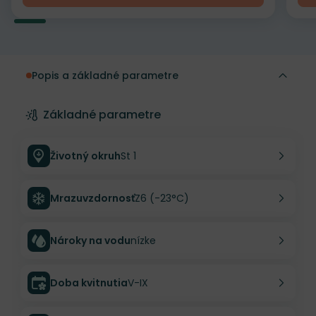
Popis a základné parametre
Základné parametre
Životný okruh
St 1
Mrazuvzdornosť
Z6 (-23°C)
Nároky na vodu
nízke
Doba kvitnutia
V-IX