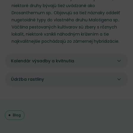
niektoré druhy bývajú tiež uvádzané ako
Drosanthemum sp.. Objavujú sa tiež náznaky oddeliť
nugetoidné typy do vlastného druhu Malotigena sp..
Väčšina pestovaných kultivarov sú zbery s rôznych
lokalít, niektoré vznikli náhodným krížením a tie
najkvalitnejšie pochádzajú zo zámernej hybridizácie.
Kalendár výsadby a kvitnutia
Údržba rastliny
Blog