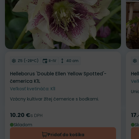
Odober do zoznamu želaní
Od
Mrazuvzdornosť
Doba kvitnutia
Výška rastliny
Z5 (-28°C)
II-IV
40 cm
Helleborus 'Double Ellen Yellow Spotted'-
Hel
čemerica K1L
Veľ
Veľkosť kvetináča: K1l
Uni
Vzácny kultivar žltej čemerice s bodkami.
10.20 €
17
Cena
s DPH
Ce
Skladom
S
Pridať do košíka