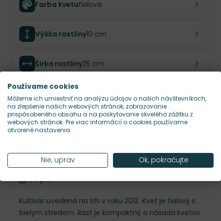
Farba kvetu
fialová
Výška rastliny
10 cm
Šírka rastliny
25 cm
Používame cookies
Habitus rastliny
vankúšovitý
Môžeme ich umiestniť na analýzu údajov o našich návštevníkoch,
na zlepšenie našich webových stránok, zobrazovanie
prispôsobeného obsahu a na poskytovanie skvelého zážitku z
Hustota výsadby
15 ks/m²
webových stránok. Pre viac informácií o cookies používame
otvorené nastavenia.
Nároky na slnko
S
Nie, uprav
Ok, pokračujte
Popis
Kultivar uvedená na trh v roku 2012. Kvet je fialový s
bielym stredom. Rast je kompaktný a násada kvetov