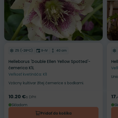
Odober do zoznamu želaní
Od
Mrazuvzdornosť
Doba kvitnutia
Výška rastliny
Z5 (-28°C)
II-IV
40 cm
Helleborus 'Double Ellen Yellow Spotted'-
Hel
čemerica K1L
Veľ
Veľkosť kvetináča: K1l
Uni
Vzácny kultivar žltej čemerice s bodkami.
10.20 €
17
Cena
s DPH
Ce
Skladom
S
Pridať do košíka