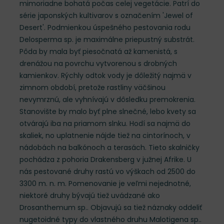
mimoriadne bohatá počas celej vegetácie. Patrí do
série japonských kultivarov s označením 'Jewel of
Desert'. Podmienkou úspešného pestovania rodu
Delosperma sp. je maximálne priepustný substrát.
Pôda by mala byť piesočnatá až kamenistá, s
drenážou na povrchu vytvorenou s drobných
kamienkov. Rýchly odtok vody je dôležitý najmä v
zimnom období, pretože rastliny väčšinou
nevymrznú, ale vyhnívajú v dôsledku premokrenia.
Stanovište by malo byť plne slnečné, lebo kvety sa
otvárajú iba na priamom slnku. Hodí sa najmä do
skaliek, no uplatnenie nájde tiež na cintorínoch, v
nádobách na balkónoch a terasách. Tieto skalničky
pochádza z pohoria Drakensberg v južnej Afrike. U
nás pestované druhy rastú vo výškach od 2500 do
3300 m. n. m. Pomenovanie je veľmi nejednotné,
niektoré druhy bývajú tiež uvádzané ako
Drosanthemum sp.. Objavujú sa tiež náznaky oddeliť
nugetoidné typy do vlastného druhu Malotigena sp..