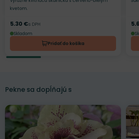
Výrazne kvitnúca skalnička s červeno-bielym
Suk
kvetom.
5.30 €
5.
Cena
s DPH
Ce
Skladom
S
Pridať do košíka
Pekne sa dopĺňajú s