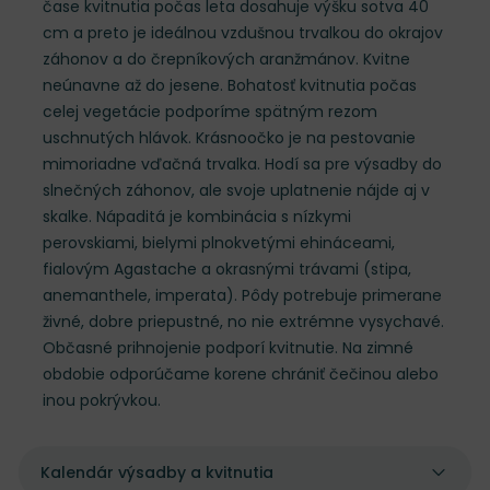
čase kvitnutia počas leta dosahuje výšku sotva 40
cm a preto je ideálnou vzdušnou trvalkou do okrajov
záhonov a do črepníkových aranžmánov. Kvitne
neúnavne až do jesene. Bohatosť kvitnutia počas
celej vegetácie podporíme spätným rezom
uschnutých hlávok. Krásnoočko je na pestovanie
mimoriadne vďačná trvalka. Hodí sa pre výsadby do
slnečných záhonov, ale svoje uplatnenie nájde aj v
skalke. Nápaditá je kombinácia s nízkymi
perovskiami, bielymi plnokvetými ehináceami,
fialovým Agastache a okrasnými trávami (stipa,
anemanthele, imperata). Pôdy potrebuje primerane
živné, dobre priepustné, no nie extrémne vysychavé.
Občasné prihnojenie podporí kvitnutie. Na zimné
obdobie odporúčame korene chrániť čečinou alebo
inou pokrývkou.
Kalendár výsadby a kvitnutia