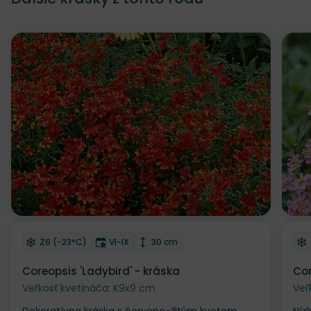
Odober do zoznamu želaní
Od
Mrazuvzdornosť
Doba kvitnutia
Výška rastliny
Z6 (-23°C)
VI-IX
30 cm
Coreopsis 'Ladybird' - kráska
Cor
Veľkosť kvetináča: K9x9 cm
Veľ