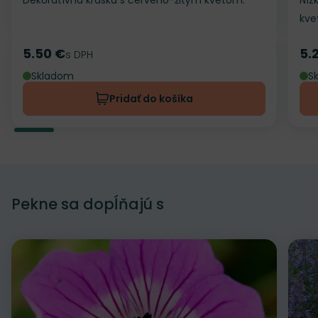
Dekoratívna kráska s červeno-žltým kvetom.
Níz
kve
5.50 €
5.
Cena
s DPH
Ce
Skladom
S
Pridať do košíka
Pekne sa dopĺňajú s