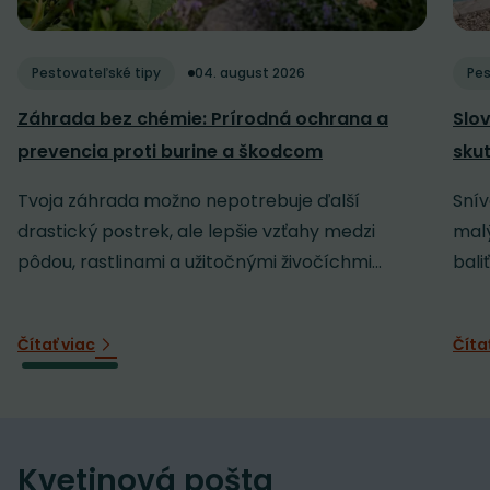
Pestovateľské tipy
04. august 2026
Pes
Záhrada bez chémie: Prírodná ochrana a
Slov
prevencia proti burine a škodcom
sku
Tvoja záhrada možno nepotrebuje ďalší
Snív
drastický postrek, ale lepšie vzťahy medzi
malý
pôdou, rastlinami a užitočnými živočíchmi...
baliť
Čítať viac
Číta
Kvetinová pošta