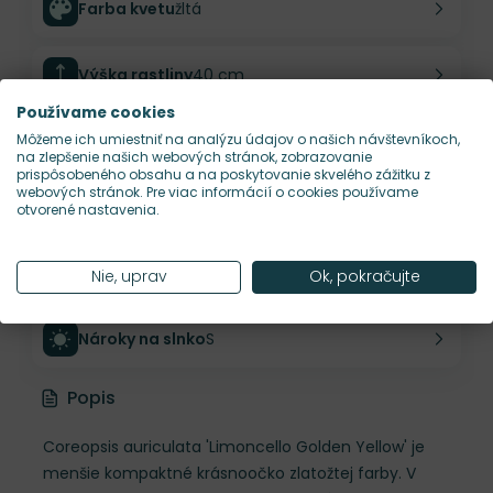
Farba kvetu
žltá
Výška rastliny
40 cm
Používame cookies
Šírka rastliny
30 cm
Môžeme ich umiestniť na analýzu údajov o našich návštevníkoch,
na zlepšenie našich webových stránok, zobrazovanie
prispôsobeného obsahu a na poskytovanie skvelého zážitku z
webových stránok. Pre viac informácií o cookies používame
Habitus rastliny
vzdušný
otvorené nastavenia.
Hustota výsadby
9 ks/m²
Nie, uprav
Ok, pokračujte
Nároky na slnko
S
Popis
Coreopsis auriculata 'Limoncello Golden Yellow' je
menšie kompaktné krásnoočko zlatožtej farby. V