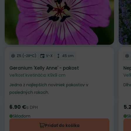
Odober do zoznamu želaní
Od
Mrazuvzdornosť
Doba kvitnutia
Výška rastliny
Z5 (-28°C)
V-X
45 cm
Geranium 'Kelly Anne' - pakost
Nep
Veľkosť kvetináča: K9x9 cm
Veľ
Jedna z najlepších noviniek pakostov v
Dlh
posledných rokoch.
6.90 €
5.
Cena
s DPH
Ce
Skladom
S
Pridať do košíka