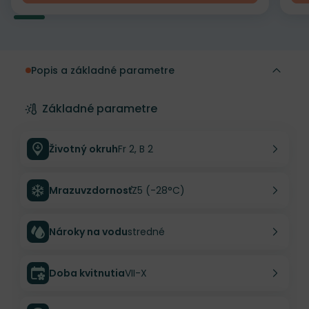
Popis a základné parametre
Základné parametre
Životný okruh
Fr 2, B 2
Mrazuvzdornosť
Z5 (-28°C)
Nároky na vodu
stredné
Doba kvitnutia
VII-X