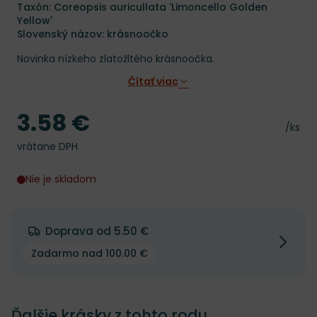
Taxón: Coreopsis auricullata 'Limoncello Golden
Yellow'
Slovenský názov: krásnoočko
Novinka nízkeho zlatožltého krásnoočka.
Čítať viac
3.58 €
Cena
Cena 
/ks
vrátane DPH
Nie je skladom
Doprava od 5.50 €
Zadarmo nad 100.00 €
Ďalšie krásky z tohto rodu