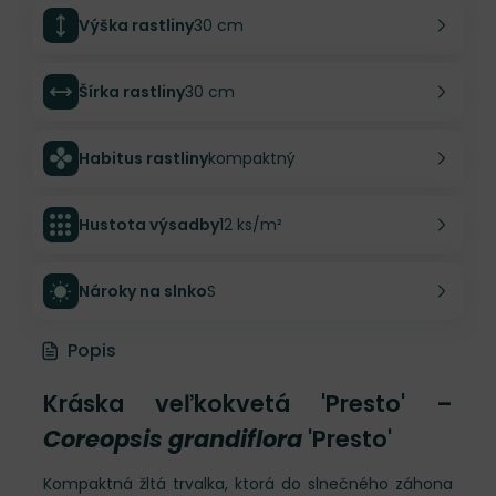
Výška rastliny
30 cm
Šírka rastliny
30 cm
Habitus rastliny
kompaktný
Hustota výsadby
12 ks/m²
Nároky na slnko
S
Popis
Kráska veľkokvetá 'Presto' –
Coreopsis grandiflora
'Presto'
Kompaktná žltá trvalka, ktorá do slnečného záhona