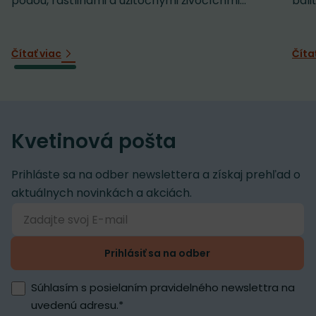
pôdou, rastlinami a užitočnými živočíchmi...
baliť
Čítať viac
Číta
Kvetinová pošta
Prihláste sa na odber newslettera a získaj prehľad o
aktuálnych novinkách a akciách.
Prihlásiť sa na odber
Súhlasím s posielaním pravidelného newslettra na
uvedenú adresu.
*