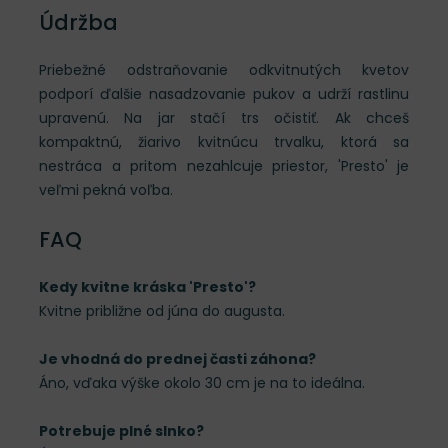
Údržba
Priebežné odstraňovanie odkvitnutých kvetov
podporí ďalšie nasadzovanie pukov a udrží rastlinu
upravenú. Na jar stačí trs očistiť. Ak chceš
kompaktnú, žiarivo kvitnúcu trvalku, ktorá sa
nestráca a pritom nezahlcuje priestor, 'Presto' je
veľmi pekná voľba.
FAQ
Kedy kvitne kráska 'Presto'?
Kvitne približne od júna do augusta.
Je vhodná do prednej časti záhona?
Áno, vďaka výške okolo 30 cm je na to ideálna.
Potrebuje plné slnko?