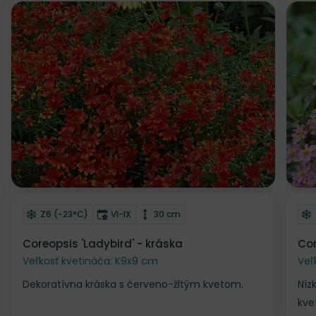
Odober do zoznamu želaní
Od
Mrazuvzdornosť
Doba kvitnutia
Výška rastliny
Z6 (-23°C)
VI-IX
30 cm
Coreopsis 'Ladybird' - kráska
Cor
Veľkosť kvetináča: K9x9 cm
Veľ
Dekoratívna kráska s červeno-žltým kvetom.
Níz
kve