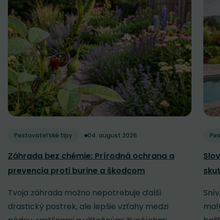
Pestovateľské tipy
04. august 2026
Pes
Záhrada bez chémie: Prírodná ochrana a
Slov
prevencia proti burine a škodcom
sku
Tvoja záhrada možno nepotrebuje ďalší
Snív
drastický postrek, ale lepšie vzťahy medzi
malý