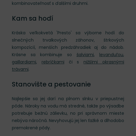
kombinovateľnosť s ďalšími druhmi.
Kam sa hodí
Kráska veľkokvetá 'Presto' sa výborne hodí do
slnečných trvalkových záhonov, štrkových
kompozícií, menších predzáhradiek aj do nádob.
Krásne sa kombinuje so
šalviami
,
levanduľou
,
gaillardiami
,
rebríčkami
či s
nižšími okrasnými
trávami
.
Stanovište a pestovanie
Najlepšie sa jej darí na plnom slnku v priepustnej
pôde. Nároky na vodu má stredné, takže po výsadbe
potrebuje bežnú zálievku, no pri správnom mieste
nebýva náročná. Nevyhovujú jej len ťažké a dlhodobo
premokrené pôdy.