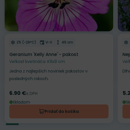
Odober do zoznamu želaní
Od
Mrazuvzdornosť
Doba kvitnutia
Výška rastliny
Z5 (-28°C)
V-X
45 cm
Geranium 'Kelly Anne' - pakost
Nep
Veľkosť kvetináča: K9x9 cm
Veľ
Jedna z najlepších noviniek pakostov v
Dlh
posledných rokoch.
6.90 €
5.
Cena
s DPH
Ce
Skladom
S
Pridať do košíka