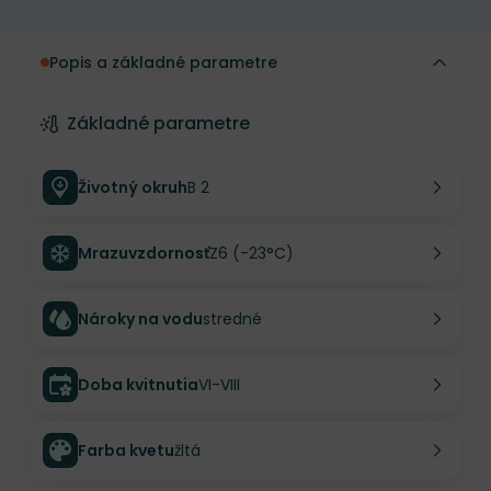
Popis a základné parametre
Základné parametre
Životný okruh
B 2
Mrazuvzdornosť
Z6 (-23°C)
Nároky na vodu
stredné
Doba kvitnutia
VI-VIII
Farba kvetu
žltá