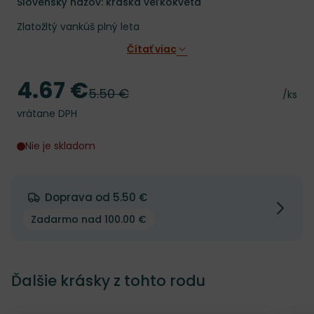
Slovenský názov: kráska veľkokvetá
Zlatožltý vankúš plný leta
Čítať viac
4.67 €
Cena
5.50 €
Pôvodná cena
Cena 
/ks
vrátane DPH
Nie je skladom
Doprava od 5.50 €
Zadarmo nad 100.00 €
Ďalšie krásky z tohto rodu