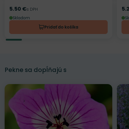
5.50 €
5.
Cena
s DPH
Ce
Skladom
S
Pridať do košíka
Pekne sa dopĺňajú s