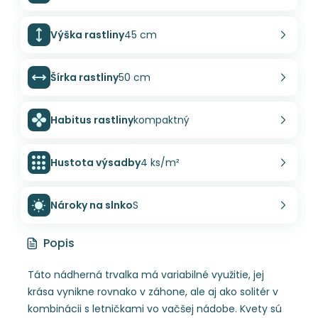
Výška rastliny
45 cm
Šírka rastliny
50 cm
Habitus rastliny
kompaktný
Hustota výsadby
4 ks/m²
Nároky na slnko
S
Popis
Táto nádherná trvalka má variabilné využitie, jej
krása vynikne rovnako v záhone, ale aj ako solitér v
kombinácii s letničkami vo vačšej nádobe. Kvety sú