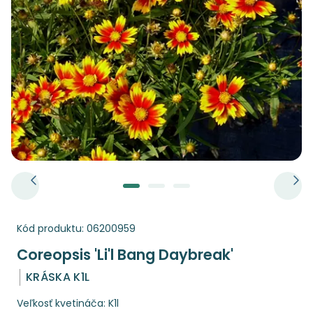
Kód produktu:
06200959
Coreopsis 'Li'l Bang Daybreak'
KRÁSKA K1L
Veľkosť kvetináča: K1l