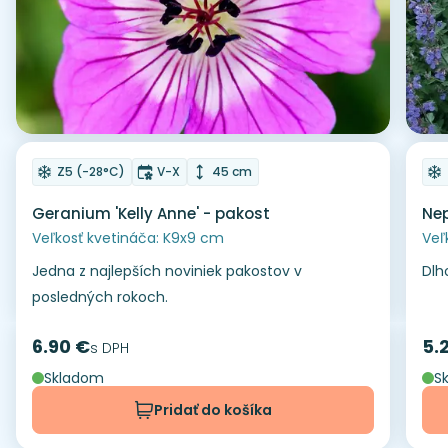
Odober do zoznamu želaní
Od
Mrazuvzdornosť
Doba kvitnutia
Výška rastliny
Z5 (-28°C)
V-X
45 cm
Geranium 'Kelly Anne' - pakost
Nep
Veľkosť kvetináča: K9x9 cm
Veľ
Jedna z najlepších noviniek pakostov v
Dlh
posledných rokoch.
6.90 €
5.
Cena
s DPH
Ce
Skladom
S
Pridať do košíka