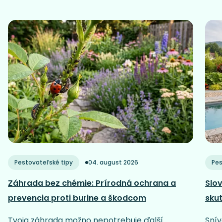
Pestovateľské tipy
04. august 2026
Pes
Záhrada bez chémie: Prírodná ochrana a
Slov
prevencia proti burine a škodcom
sku
Tvoja záhrada možno nepotrebuje ďalší
Snív