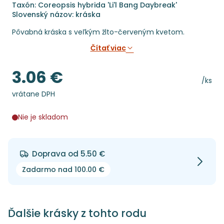
Taxón: Coreopsis hybrida 'Li'l Bang Daybreak'
Slovenský názov: kráska
Pôvabná kráska s veľkým žlto-červeným kvetom.
Čítať viac
3.06 €
Cena
Cena 
/ks
vrátane DPH
Nie je skladom
Doprava od 5.50 €
Zadarmo nad 100.00 €
Ďalšie krásky z tohto rodu