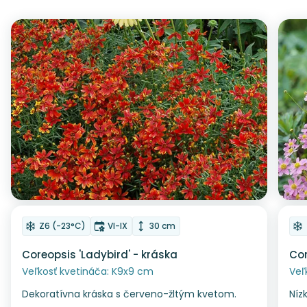
Odober do zoznamu želaní
Od
Mrazuvzdornosť
Doba kvitnutia
Výška rastliny
Z6 (-23°C)
VI-IX
30 cm
Coreopsis 'Ladybird' - kráska
Cor
Veľkosť kvetináča: K9x9 cm
Veľ
Dekoratívna kráska s červeno-žltým kvetom.
Níz