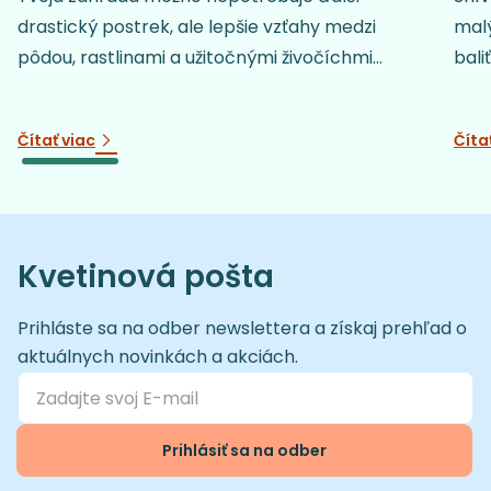
drastický postrek, ale lepšie vzťahy medzi
malý
pôdou, rastlinami a užitočnými živočíchmi...
baliť
Čítať viac
Číta
Kvetinová pošta
Prihláste sa na odber newslettera a získaj prehľad o
aktuálnych novinkách a akciách.
Prihlásiť sa na odber