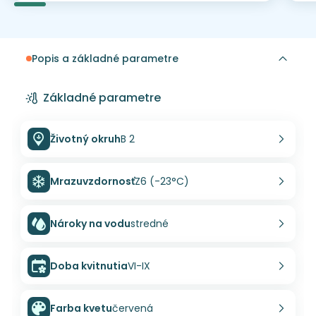
Popis a základné parametre
Základné parametre
Životný okruh
B 2
Mrazuvzdornosť
Z6 (-23°C)
Nároky na vodu
stredné
Doba kvitnutia
VI-IX
Farba kvetu
červená