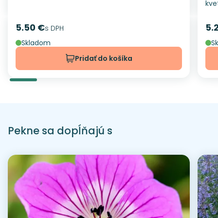
kve
5.50 €
5.
Cena
s DPH
Ce
Skladom
S
Pridať do košíka
Pekne sa dopĺňajú s