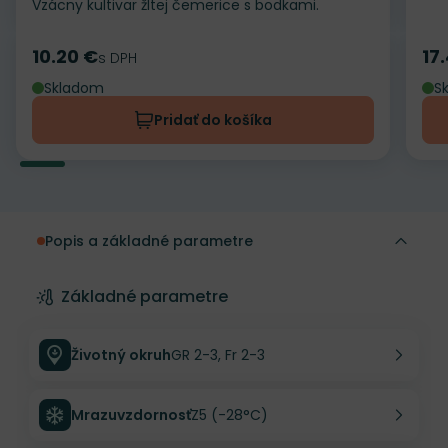
Vzácny kultivar žltej čemerice s bodkami.
10.20 €
17
Cena
s DPH
Ce
Skladom
S
Pridať do košíka
Popis a základné parametre
Základné parametre
Životný okruh
GR 2-3, Fr 2-3
Mrazuvzdornosť
Z5 (-28°C)