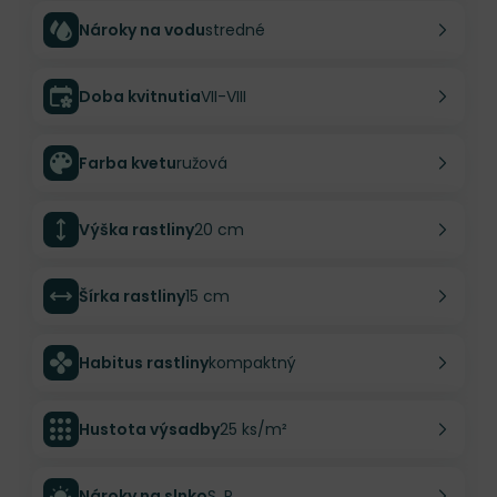
Nároky na vodu
stredné
Doba kvitnutia
VII-VIII
Farba kvetu
ružová
Výška rastliny
20 cm
Šírka rastliny
15 cm
Habitus rastliny
kompaktný
Hustota výsadby
25 ks/m²
Nároky na slnko
S, P