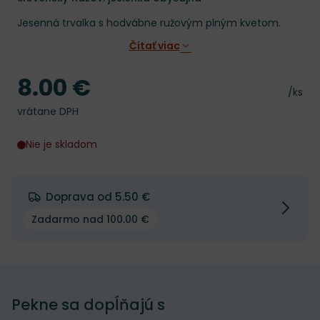
Jesenná trvalka s hodvábne ružovým plným kvetom.
Čítať viac
8.00 €
Cena
Cena 
/ks
vrátane DPH
Nie je skladom
Doprava od 5.50 €
Zadarmo nad 100.00 €
Pekne sa dopĺňajú s