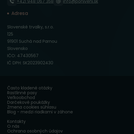
+421 948 067 358
info@poniveni.sk
Adresa
Slovenské trvalky, s.r.o.
125
91901 Suchá nad Parnou
Slovensko
IČO: 47430567
IČ DPH: SK2023902430
Často kladené otázky
Rastlinné pasy
Veľkoobchod
Darčekové poukážky
Zmena cookies súhlasu
Blog - medzi riadkami v záhone
Kontakty
O nás
Ochrana osobných údajov