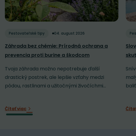
Pestovateľské tipy
04. august 2026
Pes
Záhrada bez chémie: Prírodná ochrana a
Slov
prevencia proti burine a škodcom
sku
Tvoja záhrada možno nepotrebuje ďalší
Snív
drastický postrek, ale lepšie vzťahy medzi
malý
pôdou, rastlinami a užitočnými živočíchmi...
baliť
Čítať viac
Číta