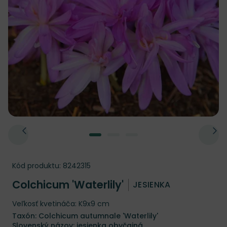
Kód produktu:
8242315
Colchicum 'Waterlily'
JESIENKA
Veľkosť kvetináča: K9x9 cm
Taxón: Colchicum autumnale 'Waterlily'
Slovenský názov: jesienka obyčajná