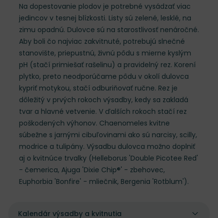
Na dopestovanie plodov je potrebné vysádzať viac
jedincov v tesnej blízkosti. Listy sú zelené, lesklé, na
zimu opadnú. Dulovce sú na starostlivosť nenáročné.
Aby boli čo najviac zakvitnuté, potrebujú slnečné
stanovište, priepustnú, živnú pôdu s mierne kyslým
pH (stačí primiešať rašelinu) a pravidelný rez. Korení
plytko, preto neodporúčame pôdu v okolí dulovca
kypriť motykou, stačí odburiňovať ručne. Rez je
dôležitý v prvých rokoch výsadby, kedy sa zakladá
tvar a hlavné vetvenie. V ďalších rokoch stačí rez
poškodených výhonov. Chaenomeles kvitne
súbežne s jarnými cibuľovinami ako sú narcisy, scilly,
modrice a tulipány. Výsadbu dulovca možno doplniť
aj o kvitnúce trvalky (Helleborus 'Double Picotee Red'
- čemerica, Ajuga 'Dixie Chip®' - zbehovec,
Euphorbia 'Bonfire' - mliečnik, Bergenia 'Rotblum').
Kalendár výsadby a kvitnutia