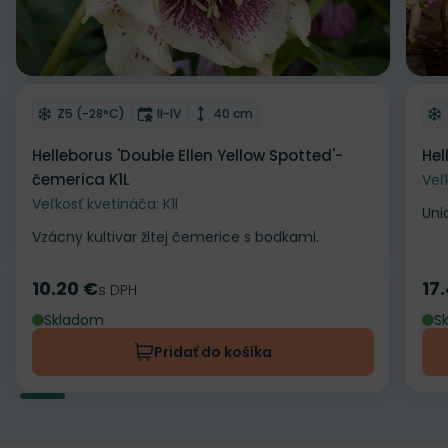
Odober do zoznamu želaní
Od
Mrazuvzdornosť
Doba kvitnutia
Výška rastliny
Z5 (-28°C)
II-IV
40 cm
Helleborus 'Double Ellen Yellow Spotted'-
Hel
čemerica K1L
Veľ
Veľkosť kvetináča: K1l
Uni
Vzácny kultivar žltej čemerice s bodkami.
10.20 €
17
Cena
s DPH
Ce
Skladom
S
Pridať do košíka