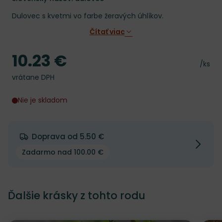
Dulovec s kvetmi vo farbe žeravých úhlíkov.
Čítať viac
10.23 €
Cena
Cena 
/ks
vrátane DPH
Nie je skladom
Doprava od 5.50 €
Zadarmo nad 100.00 €
Ďalšie krásky z tohto rodu