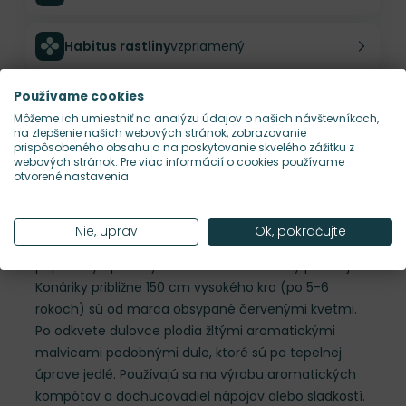
Habitus rastliny
vzpriamený
Používame cookies
Hustota výsadby
1 ks/m²
Môžeme ich umiestniť na analýzu údajov o našich návštevníkoch,
na zlepšenie našich webových stránok, zobrazovanie
prispôsobeného obsahu a na poskytovanie skvelého zážitku z
Nároky na slnko
S, P
webových stránok. Pre viac informácií o cookies používame
otvorené nastavenia.
Popis
Nie, uprav
Ok, pokračujte
Chaenomeles x superba 'Elly Mossel', dulovec,
populárny opadavý kvitnúci ker atraktívny počas jari.
Konáriky približne 150 cm vysokého kra (po 5-6
rokoch) sú od marca obsypané červenými kvetmi.
Po odkvete dulovce plodia žltými aromatickými
malvicami podobnými dule, ktoré sú po tepelnej
úprave jedlé. Používajú sa na výrobu aromatických
kompótov a dochucovadiel nápojov alebo sladkostí.