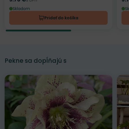
Cena
Ce
Skladom
S
Pridať do košíka
Pekne sa dopĺňajú s