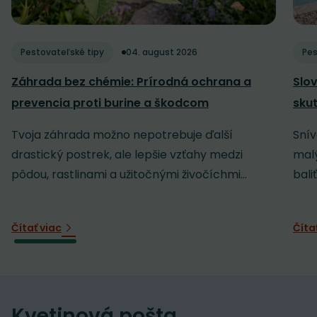
Pestovateľské tipy
04. august 2026
Pes
Záhrada bez chémie: Prírodná ochrana a
Slov
prevencia proti burine a škodcom
sku
Tvoja záhrada možno nepotrebuje ďalší
Snív
drastický postrek, ale lepšie vzťahy medzi
malý
pôdou, rastlinami a užitočnými živočíchmi...
baliť
Čítať viac
Číta
Kvetinová pošta