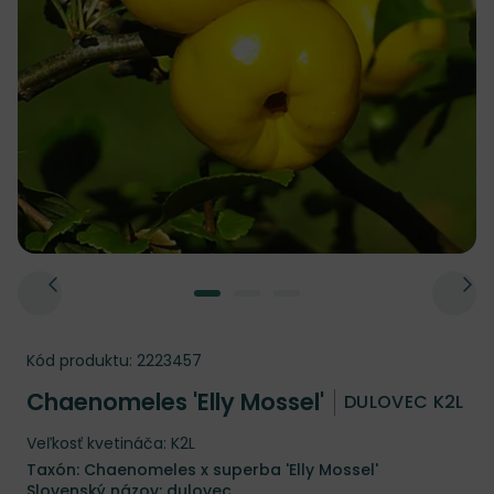
Kód produktu:
2223457
Chaenomeles 'Elly Mossel'
DULOVEC K2L
Veľkosť kvetináča: K2L
Taxón: Chaenomeles x superba 'Elly Mossel'
Slovenský názov: dulovec