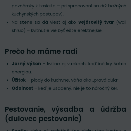
poznámky k toxicite – pri spracovaní sa drž bežných
kuchynských postupov).
Na stene sa dá viesť aj ako
vejárovitý tvar
(wall
shrub) – kvitnutie vie byť ešte efektnejšie.
Prečo ho máme radi
Jarný výkon
– kvitne aj v rokoch, keď iné kry šetria
energiou.
Úžitok
– plody do kuchyne, vôňa ako „pravá dula“.
Odolnosť
– keď je usadený, nie je to náročný ker.
Pestovanie, výsadba a údržba
(dulovec pestovanie)
Svetlo:
slnko až polotieň (na slnku viac kvetov a