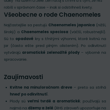
dulky“ na džem či želé. Len rátaj s tŕňmi a s tým, že rez
robíš v správnom čase – inak si odstrihneš kvety.
Všeobecne o rode Chaenomeles
Najčastejšie sa pestujú
Chaenomeles japonica
(nižší,
široký) a
Chaenomeles speciosa
(väčší, robustnejší).
Sú to
opadavé
kry s tŕnitými výhonmi, ktoré kvitnú na
jar (často ešte pred plným olistením). Po odkvitnutí
vytvárajú
aromatické zelenožlté plody
– výborné na
spracovanie.
Zaujímavosti
Kvitne na minuloročnom dreve
– preto sa strihá
hneď po odkvitnutí
.
Plody sú
veľmi tvrdé a aromatické
; používajú sa
najmä na
džemy a želé
(RHS zároveň upozorňuje na