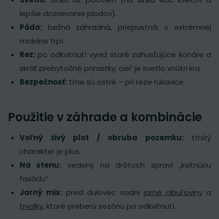
lepšie dozrievanie plodov).
Pôda:
bežná záhradná, priepustná; v extrémnej
mokrine trpí.
Rez:
po odkvitnutí vyrež staré zahusťujúce konáre a
skráť prebytočné prírastky; cieľ je svetlo vnútri kra.
Bezpečnosť:
tŕne sú ostré – pri reze rukavice.
Použitie v záhrade a kombinácie
Voľný živý plot / obruba pozemku:
tŕnitý
charakter je plus.
Na stenu:
vedený na drôtoch spraví „kvitnúcu
fasádu“.
Jarný mix:
pred dulovec sadni
jarné cibuľoviny
a
trvalky
, ktoré preberú sezónu po odkvitnutí.