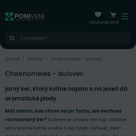
čiť na obsah
Menu
Obľúbené
0.00 €
Hľadať
Úvod
Adresár
Chaenomeles - dulovec
Chaenomeles - dulovec
jarný ker, ktorý kvitne naplno a na jeseň dá
aromatické plody
Máš miesto, kde chceš na jar farbu, ale nechceš
rozmaznaný ker?
Dulenec je presne ten typ: zvládne
veľa, krásne kvitne a ešte ti dá tvrdé, voňavé „mini-