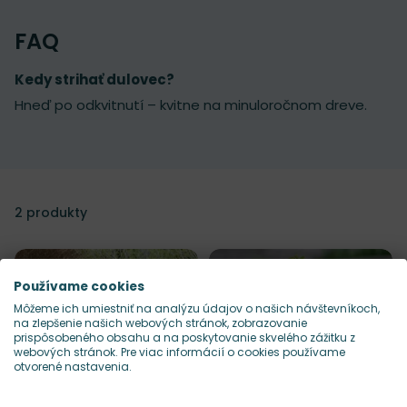
FAQ
Kedy strihať dulovec?
Hneď po odkvitnutí – kvitne na minuloročnom dreve.
2
produkty
Používame cookies
Môžeme ich umiestniť na analýzu údajov o našich návštevníkoch,
na zlepšenie našich webových stránok, zobrazovanie
prispôsobeného obsahu a na poskytovanie skvelého zážitku z
webových stránok. Pre viac informácií o cookies používame
otvorené nastavenia.