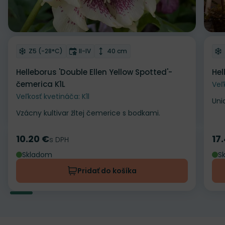
Odober do zoznamu želaní
Od
Mrazuvzdornosť
Doba kvitnutia
Výška rastliny
Z5 (-28°C)
II-IV
40 cm
Helleborus 'Double Ellen Yellow Spotted'-
Hel
čemerica K1L
Veľ
Veľkosť kvetináča: K1l
Uni
Vzácny kultivar žltej čemerice s bodkami.
10.20 €
17
Cena
s DPH
Ce
Skladom
S
Pridať do košíka