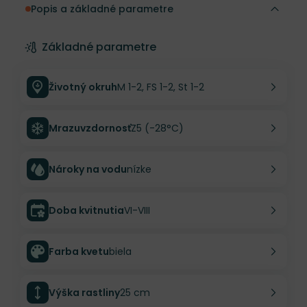
Popis a základné parametre
Základné parametre
Životný okruh
M 1-2, FS 1-2, St 1-2
Mrazuvzdornosť
Z5 (-28°C)
Nároky na vodu
nízke
Doba kvitnutia
VI-VIII
Farba kvetu
biela
Výška rastliny
25 cm