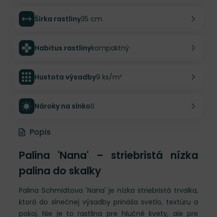
Šírka rastliny
35 cm
Habitus rastliny
kompaktný
Hustota výsadby
9 ks/m²
Nároky na slnko
S
Popis
Palina 'Nana' – striebristá nízka
palina do skalky
Palina Schmidtova 'Nana' je nízka striebristá trvalka,
ktorá do slnečnej výsadby prináša svetlo, textúru a
pokoj. Nie je to rastlina pre hlučné kvety, ale pre