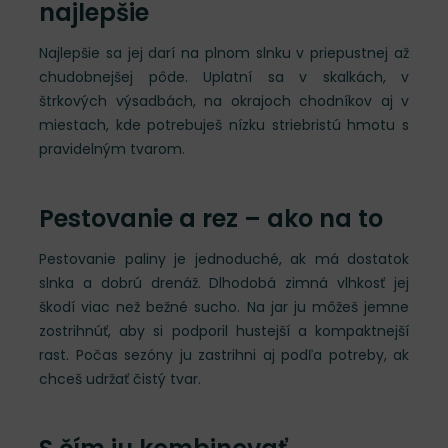
najlepšie
Najlepšie sa jej darí na plnom slnku v priepustnej až
chudobnejšej pôde. Uplatní sa v skalkách, v
štrkových výsadbách, na okrajoch chodníkov aj v
miestach, kde potrebuješ nízku striebristú hmotu s
pravidelným tvarom.
Pestovanie a rez – ako na to
Pestovanie paliny je jednoduché, ak má dostatok
slnka a dobrú drenáž. Dlhodobá zimná vlhkosť jej
škodí viac než bežné sucho. Na jar ju môžeš jemne
zostrihnúť, aby si podporil hustejší a kompaktnejší
rast. Počas sezóny ju zastrihni aj podľa potreby, ak
chceš udržať čistý tvar.