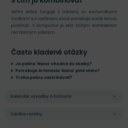
S čím ju kombinovať
Veľmi dobre funguje s trávami, so suchomilnými
trvalkami a s rastlinami, ktoré potrebujú svetlý listový
protihráč. V kompozícii je skôr tichým architektom
než hlavným sólistom.
Často kladené otázky
Je palina 'Nana' vhodná do skalky?
Potrebuje Artemisia 'Nana' plné slnko?
Treba palinu zastrihávať?
Kalendár výsadby a kvitnutia
Údržba rastliny