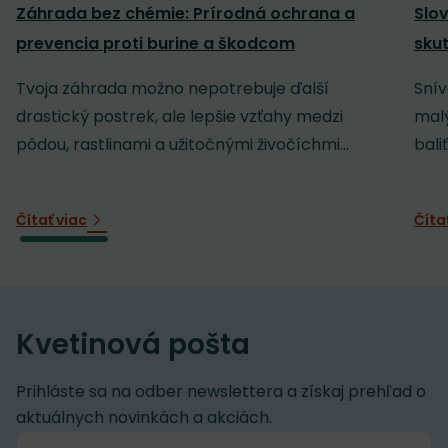
Záhrada bez chémie: Prírodná ochrana a
Slov
prevencia proti burine a škodcom
sku
Tvoja záhrada možno nepotrebuje ďalší
Snív
drastický postrek, ale lepšie vzťahy medzi
malý
pôdou, rastlinami a užitočnými živočíchmi...
baliť
Čítať viac
Číta
Kvetinová pošta
Prihláste sa na odber newslettera a získaj prehľad o
aktuálnych novinkách a akciách.