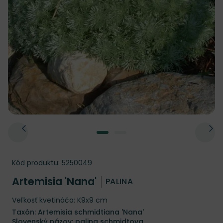
Kód produktu:
5250049
Artemisia 'Nana'
PALINA
Veľkosť kvetináča: K9x9 cm
Taxón: Artemisia schmidtiana 'Nana'
Slovenský názov: palina schmidtova