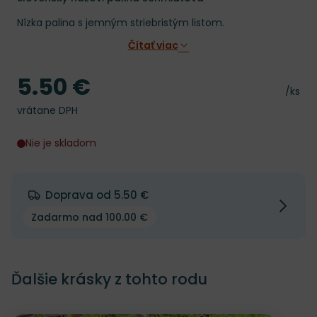
Nízka palina s jemným striebristým listom.
Čítať viac
5.50 €
Cena
Cena 
/ks
vrátane DPH
Nie je skladom
Doprava od 5.50 €
Zadarmo nad 100.00 €
Ďalšie krásky z tohto rodu