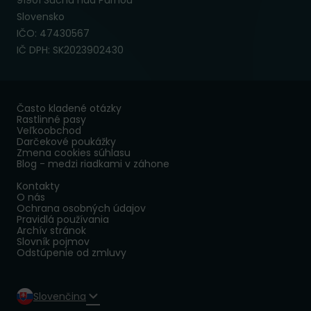
91901 Suchá nad Parnou
Slovensko
IČO: 47430567
IČ DPH: SK2023902430
Často kladené otázky
Rastlinné pasy
Veľkoobchod
Darčekové poukážky
Zmena cookies súhlasu
Blog - medzi riadkami v záhone
Kontakty
O nás
Ochrana osobných údajov
Pravidlá používania
Archív stránok
Slovník pojmov
Odstúpenie od zmluvy
Slovenčina