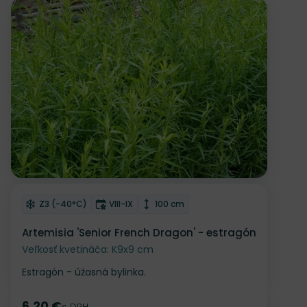
Odober do zoznamu želaní
Mrazuvzdornosť
Doba kvitnutia
Výška rastliny
Z3 (-40°C)
VIII-IX
100 cm
Artemisia 'Senior French Dragon' - estragón
Veľkosť kvetináča: K9x9 cm
Estragón - úžasná bylinka.
6.20 €
s DPH