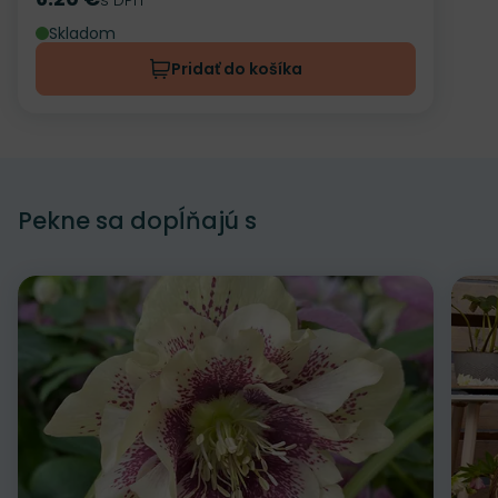
Cena
Skladom
Pridať do košíka
Pekne sa dopĺňajú s