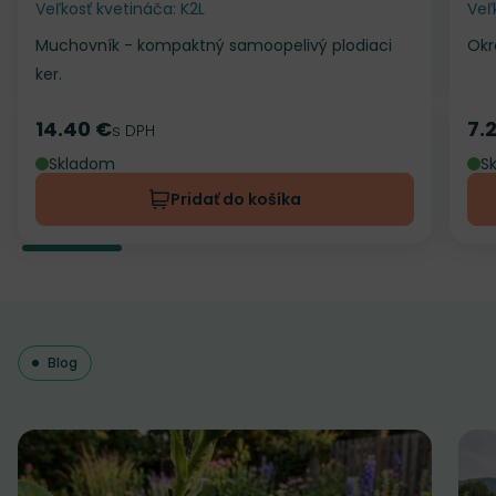
Veľkosť kvetináča: K2L
Veľ
Muchovník - kompaktný samoopelivý plodiaci
Okr
ker.
14.40 €
7.
Cena
s DPH
Ce
Skladom
S
Pridať do košíka
Blog