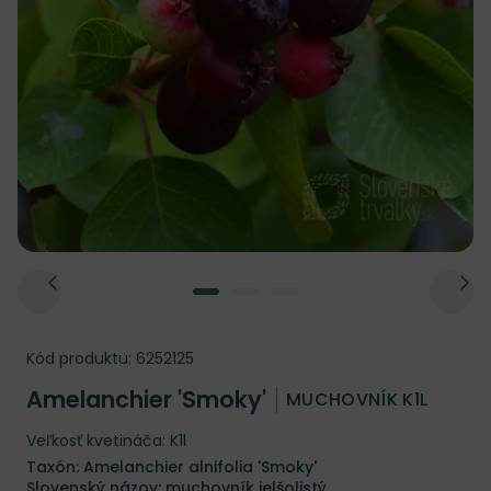
Kód produktu:
6252125
Amelanchier 'Smoky'
MUCHOVNÍK K1L
Veľkosť kvetináča: K1l
Taxón: Amelanchier alnifolia 'Smoky'
Slovenský názov: muchovník jelšolistý