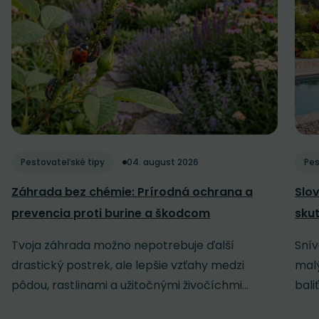
Pestovateľské tipy
04. august 2026
Pes
Záhrada bez chémie: Prírodná ochrana a
Slov
prevencia proti burine a škodcom
sku
Tvoja záhrada možno nepotrebuje ďalší
Snív
drastický postrek, ale lepšie vzťahy medzi
malý
pôdou, rastlinami a užitočnými živočíchmi...
baliť