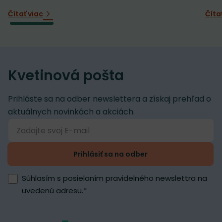
Čítať viac
Číta
Kvetinová pošta
Prihláste sa na odber newslettera a získaj prehľad o
aktuálnych novinkách a akciách.
Prihlásiť sa na odber
Súhlasím s posielaním pravidelného newslettra na
uvedenú adresu.
*