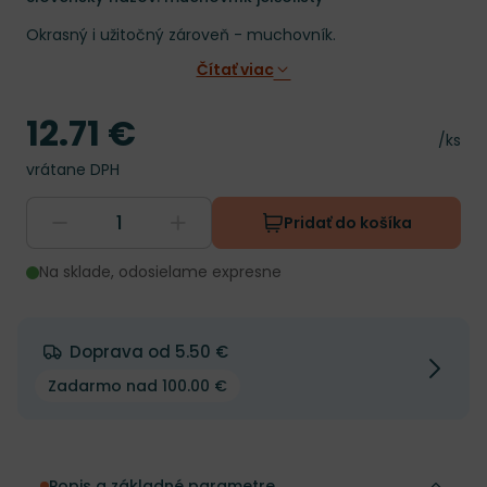
Okrasný i užitočný zároveň - muchovník.
Čítať viac
12.71 €
Cena
Cena 
/ks
vrátane DPH
Pridať do košíka
Na sklade, odosielame expresne
Doprava od 5.50 €
Zadarmo nad 100.00 €
Popis a základné parametre