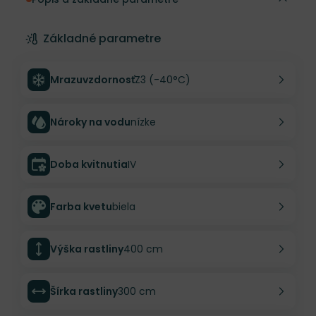
Základné parametre
Mrazuvzdornosť
Z3 (-40°C)
Nároky na vodu
nízke
Doba kvitnutia
IV
Farba kvetu
biela
Výška rastliny
400 cm
Šírka rastliny
300 cm