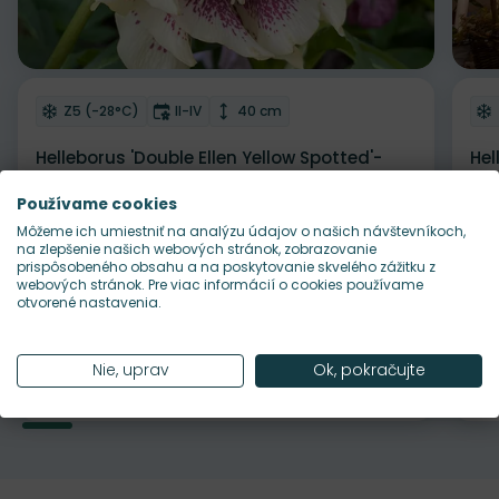
Odober do zoznamu želaní
Od
Mrazuvzdornosť
Doba kvitnutia
Výška rastliny
Z5 (-28°C)
II-IV
40 cm
Helleborus 'Double Ellen Yellow Spotted'-
Hel
čemerica K1L
Veľ
Používame cookies
Veľkosť kvetináča: K1l
Uni
Môžeme ich umiestniť na analýzu údajov o našich návštevníkoch,
Vzácny kultivar žltej čemerice s bodkami.
na zlepšenie našich webových stránok, zobrazovanie
prispôsobeného obsahu a na poskytovanie skvelého zážitku z
webových stránok. Pre viac informácií o cookies používame
10.20 €
17
otvorené nastavenia.
Cena
s DPH
Ce
Skladom
S
Nie, uprav
Ok, pokračujte
Pridať do košíka