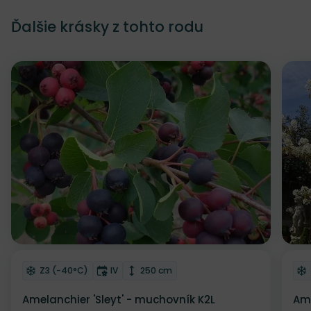
Ďalšie krásky z tohto rodu
Odober do zoznamu želaní
Od
Mrazuvzdornosť
Doba kvitnutia
Výška rastliny
Z3 (-40°C)
IV
250 cm
Amelanchier 'Sleyt' - muchovník K2L
Ame