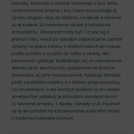
bobuľky, šťavnaté a chutné. Dozrievajú v júni. Môžu
sa konzumovať priamo z kra, často sa používajú aj
výrobu sirupov, vína, do koláčov, na lekvár a výborné
sú aj sušené. Sú nesmierne zdravé a bohaté na
antioxidanty. Výnosnosť môže byť 7 a viac kg v
jednom roku. Hneď po výsadbe odporúčame zakrátiť
výhony na jednu tretinu. V ďalších rokoch sa tvaruje
podľa potreby a využitia do výšky a siluety, akú
pestovateľ vyžaduje. Radikálnejší rez sa vykonáva na
sklonku zimy. Muchovníky vysádzame na slnečné
stanovište, sú plne mrazuvzdorné. Vyžadujú živnejšie
pôdy z podielom rašeliny a s dobrou priepustnosťou,
na chudobných a ani ílovitých pôdach sa im nedarí.
Amelanchier jelšolistý je pôvodom domácim krom
zo Severnej Ameriky, z Aljašky, Kanady a US. Používal
sa aj ako prísada na konzervovanie sušeného mäsa
v tradičnej indiánskej kuchyni.