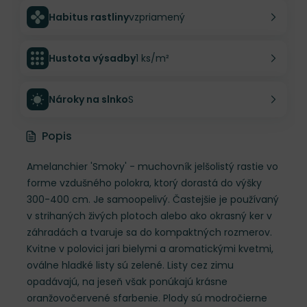
Habitus rastliny
vzpriamený
Hustota výsadby
1 ks/m²
Nároky na slnko
S
Popis
Amelanchier 'Smoky' - muchovník jelšolistý rastie vo
forme vzdušného polokra, ktorý dorastá do výšky
300-400 cm. Je samoopelivý. Častejšie je používaný
v strihaných živých plotoch alebo ako okrasný ker v
záhradách a tvaruje sa do kompaktných rozmerov.
Kvitne v polovici jari bielymi a aromatickými kvetmi,
oválne hladké listy sú zelené. Listy cez zimu
opadávajú, na jeseň však ponúkajú krásne
oranžovočervené sfarbenie. Plody sú modročierne