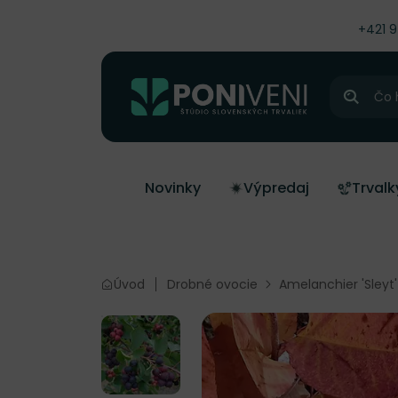
čiť na obsah
+421 
Hľadať
Novinky
Výpredaj
Trvalk
Úvod
Drobné ovocie
Amelanchier 'Sleyt