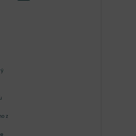
rý
u
mo z
me