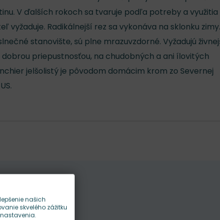
tinu. V ďalších rokoch sa tvaruje podľa potreby a využitia
teľ vyžaduje. Radikálnejší rez sa vykonáva na sklonku zimy
nečné stanovište, sú plne mrazuvzdorné. Vyžadujú živnej
s dobrou priepustnosťou, na chudobných a ani ílovitých
nchier jelšolistý je pôvodom domácim krom zo Severnej
 US.
lepšenie našich
anie skvelého zážitku
 nastavenia.