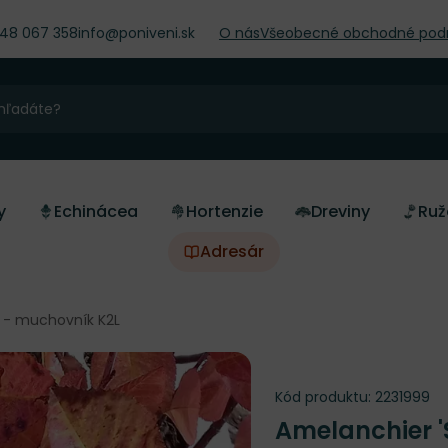
948 067 358
info@poniveni.sk
O nás
Všeobecné obchodné pod
y
Echinácea
Hortenzie
Dreviny
Ruž
Adresár
' - muchovník K2L
Kód produktu:
2231999
Amelanchier '