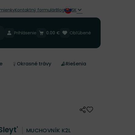
mienky
Kontaktný formulár
Blog
SK
Prihlásenie
0.00 €
Obľúbené
e
Okrasné trávy
Riešenia
Zdieľať
Odober do zoznamu 
Sleyt'
MUCHOVNÍK K2L