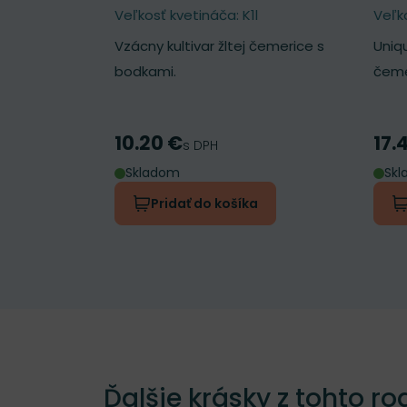
Veľkosť kvetináča: K1l
Veľk
Vzácny kultivar žltej čemerice s
Uniq
bodkami.
čeme
10.20 €
17.
Cena
Cen
s DPH
Skladom
Sk
Pridať do košíka
Ďalšie krásky z tohto ro