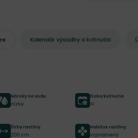
re
Kalendár výsadby a kvitnutia
Ú
Nároky na vodu
Doba kvitnutia
nízke
IV
Šírka rastliny
Habitus rastliny
200 cm
vzpriamený