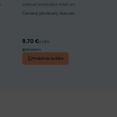
m
Veľkosť kvetináča: K9x9 cm
Veľkosť kv
Červený plnokvetý dulovec.
Obľúbená 
tvare srdi
9.70 €
7.10 €
Cena
Cena
s DPH
s 
Skladom
Skladom
Pridať do košíka
Prida