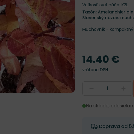
Veľkosť kvetináča: K2L
Taxón: Amelanchier alnif
Slovenský názov: muchov
Muchovník - kompaktný s
14.40 €
Cena
vrátane DPH
Na sklade, odosiela
Doprava od 5.