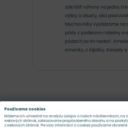
zakrátiť výhony na jednu tre
výšky a siluety, akú pestova
Muchovníky vysádzame na sl
pôdy z podielom rašeliny a 
pôdach sa im nedarí. Amela
Ameriky, z Aljašky, Kanady a
Používame cookies
Môžeme ich umiestniť na analýzu údajov o našich návštevníkoch, na z
Pekne sa dopĺňajú s
webových stránok, zobrazovanie prispôsobeného obsahu a na poskytov
z webových stránok. Pre viac informácií o cookies používame otvorené