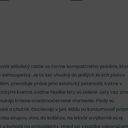
vník jelšolistý rastie vo forme kompaktného polokra, kto
 samoopelivý. Je to ker vhodný do jedlých živých plotov.
m, prevažuje práve jeho estetický potenciál. Kvitne v
tickými kvetmi, oválne hladké listy sú zelené. Listy cez zim
núkajú krásne oranžovočervené sfarbenie. Plody sú
té a chutné. Dozrievajú v júni. Môžu sa konzumovať pria
robu sirupov, vína, do koláčov, na lekvár a výborné sú aj
é a bohaté na antioxidanty. Hneď po výsadbe odporúča