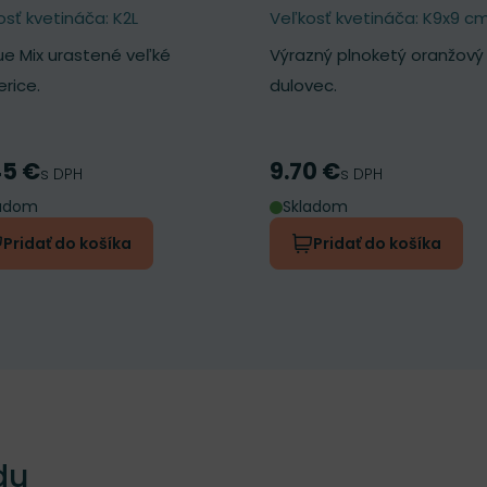
osť kvetináča: K2L
Veľkosť kvetináča: K9x9 c
ue Mix urastené veľké
Výrazný plnoketý oranžový
rice.
dulovec.
45 €
9.70 €
a
Cena
s DPH
s DPH
ladom
Skladom
Pridať do košíka
Pridať do košíka
du