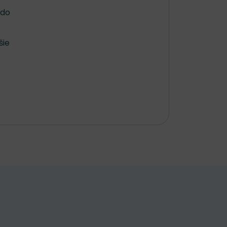
 do
.
šie