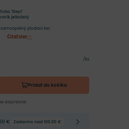
olia 'Sleyt'
ník jelšolistý
amoopelivý plodiaci ker.
Čítať viac
Cena za kus
/ks
Pridať do košíka
me expresne
50 €
Zadarmo nad 100.00 €