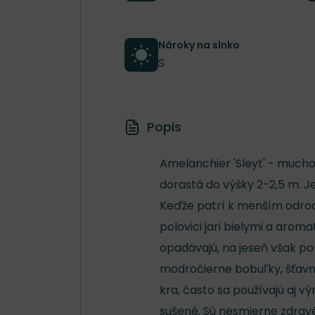
Nároky na slnko
S
Popis
Amelanchier 'Sleyt' - mucho
dorastá do výšky 2-2,5 m. Je
Keďže patrí k menším odrodá
polovici jari bielymi a aroma
opadávajú, na jeseň však po
modročierne bobuľky, šťavna
kra, často sa používajú aj vý
sušené. Sú nesmierne zdrav