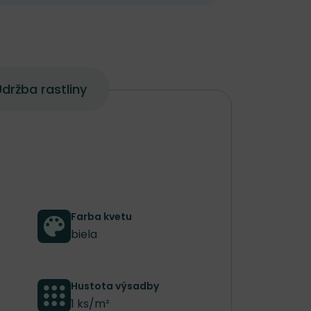
držba rastliny
Farba kvetu
biela
Hustota výsadby
1 ks/m²