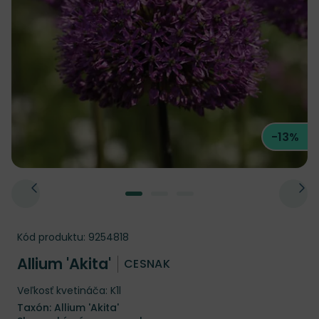
-13%
Kód produktu:
9254818
Allium 'Akita'
CESNAK
Veľkosť kvetináča: K1l
Taxón: Allium 'Akita'