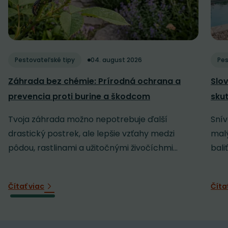
Pestovateľské tipy
04. august 2026
Pes
Záhrada bez chémie: Prírodná ochrana a
Slov
prevencia proti burine a škodcom
sku
Tvoja záhrada možno nepotrebuje ďalší
Snív
drastický postrek, ale lepšie vzťahy medzi
malý
pôdou, rastlinami a užitočnými živočíchmi...
baliť
Čítať viac
Číta