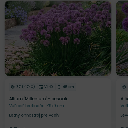
Odober do zoznamu želaní
Od
Mrazuvzdornosť
Doba kvitnutia
Výška rastliny
Z7 (-17°C)
VII-IX
45 cm
Allium 'Millenium' - cesnak
All
Veľkosť kvetináča: K9x9 cm
Veľ
Letný ohňostroj pre včely
Lev