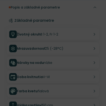
Popis a základné parametre
Základné parametre
Životný okruh
B 1-2, Fr 1-2
Mrazuvzdornosť
Z5 (-28°C)
Nároky na vodu
nízke
Doba kvitnutia
V-VI
Farba kvetu
fialová
Výška rastliny
150 cm