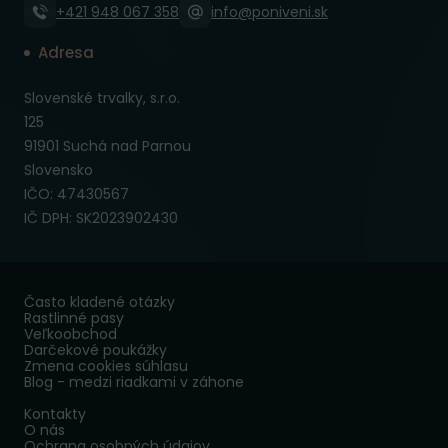
+421 948 067 358
info@poniveni.sk
Adresa
Slovenské trvalky, s.r.o.
125
91901 Suchá nad Parnou
Slovensko
IČO: 47430567
IČ DPH: SK2023902430
Často kladené otázky
Rastlinné pasy
Veľkoobchod
Darčekové poukážky
Zmena cookies súhlasu
Blog - medzi riadkami v záhone
Kontakty
O nás
Ochrana osobných údajov