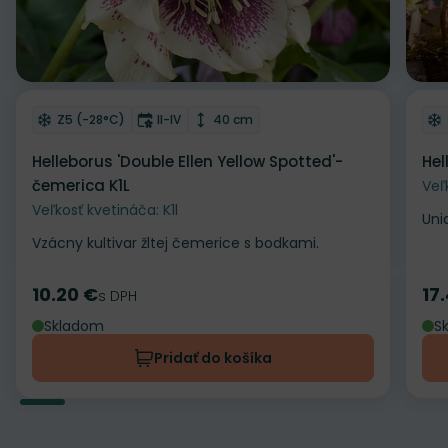
Odober do zoznamu želaní
Od
Mrazuvzdornosť
Doba kvitnutia
Výška rastliny
Z5 (-28°C)
II-IV
40 cm
Helleborus 'Double Ellen Yellow Spotted'-
Hel
čemerica K1L
Veľ
Veľkosť kvetináča: K1l
Uni
Vzácny kultivar žltej čemerice s bodkami.
10.20 €
17
Cena
s DPH
Ce
Skladom
S
Pridať do košíka