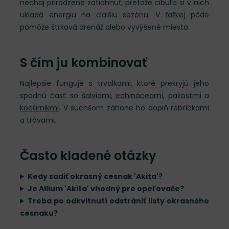
nechaj prirodzene zatiahnuť, pretože cibuľa si v nich
ukladá energiu na ďalšiu sezónu. V ťažkej pôde
pomôže štrková drenáž alebo vyvýšené miesto.
S čím ju kombinovať
Najlepšie funguje s trvalkami, ktoré prekryjú jeho
spodnú časť: so
šalviami
,
echináceami
,
pakostmi
a
kocúrnikmi
. V suchšom záhone ho doplň rebríčkami
a trávami.
Často kladené otázky
Kedy sadiť okrasný cesnak 'Akita'?
Je Allium 'Akita' vhodný pre opeľovače?
Treba po odkvitnutí odstrániť listy okrasného
cesnaku?