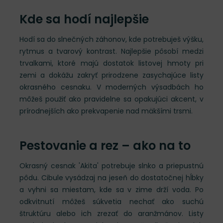
Kde sa hodí najlepšie
Hodí sa do slnečných záhonov, kde potrebuješ výšku,
rytmus a tvarový kontrast. Najlepšie pôsobí medzi
trvalkami, ktoré majú dostatok listovej hmoty pri
zemi a dokážu zakryť prirodzene zasychajúce listy
okrasného cesnaku. V moderných výsadbách ho
môžeš použiť ako pravidelne sa opakujúci akcent, v
prírodnejších ako prekvapenie nad mäkšími trsmi.
Pestovanie a rez – ako na to
Okrasný cesnak 'Akita' potrebuje slnko a priepustnú
pôdu. Cibule vysádzaj na jeseň do dostatočnej hĺbky
a vyhni sa miestam, kde sa v zime drží voda. Po
odkvitnutí môžeš súkvetia nechať ako suchú
štruktúru alebo ich zrezať do aranžmánov. Listy