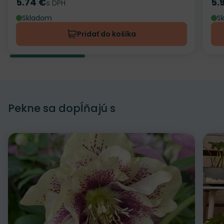
5.74 €
5.
Cena
s DPH
Ce
Skladom
S
Pridať do košíka
Pekne sa dopĺňajú s