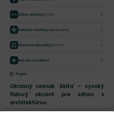
Šírka rastliny
40 cm
Habitus rastliny
vzpriamený
Hustota výsadby
8 ks/m²
Nároky na slnko
S
Popis
Okrasný cesnak 'Akita' – vysoký
fialový akcent pre záhon s
architektúrou
Okrasný cesnak 'Akita' je fialový architekt záhona,