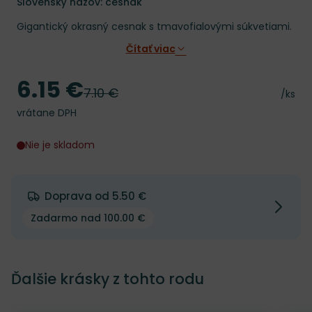
Slovenský názov: cesnak
Gigantický okrasný cesnak s tmavofialovými súkvetiami.
Čítať viac
6.15 €
Cena
7.10 €
Pôvodná cena
Cena 
/ks
vrátane DPH
Nie je skladom
Doprava od 5.50 €
Zadarmo nad 100.00 €
Ďalšie krásky z tohto rodu