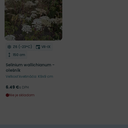
NOVINKA
Mrazuvzdornosť
Doba kvitnutia
Z6 (-23°C)
VII-IX
Odober do zoznamu želaní
RHS
Výška rastliny
150 cm
Selinium wallichianum -
olešník
Veľkosť kvetináča: K9x9 cm
6.49 €
Cena
s DPH
Nie je skladom