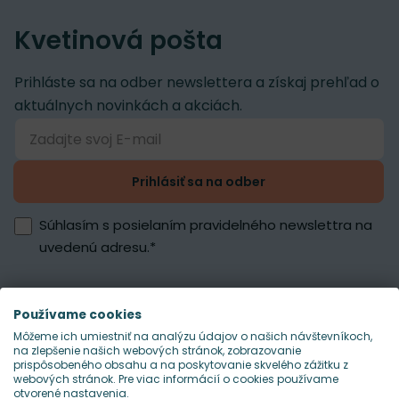
Kvetinová pošta
Prihláste sa na odber newslettera a získaj prehľad o
aktuálnych novinkách a akciách.
Prihlásiť sa na odber
Súhlasím s posielaním pravidelného newslettra na
uvedenú adresu.
*
Používame cookies
Môžeme ich umiestniť na analýzu údajov o našich návštevníkoch,
na zlepšenie našich webových stránok, zobrazovanie
prispôsobeného obsahu a na poskytovanie skvelého zážitku z
webových stránok. Pre viac informácií o cookies používame
otvorené nastavenia.