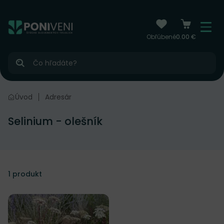
čiť na obsah
Menu
Obľúbené
0.00 €
Hľadať
Úvod
Adresár
Selinium - olešník
1
produkt