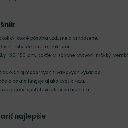
ešník
okolíky, ktoré pôsobia vzdušne a prirodzene,
vité listy s krásnou štruktúrou,
ýšky 120–150 cm, takže v záhone vytvorí mäkký vertik
idieckych aj moderných trvalkových výsadieb,
če a pekne funguje aj ako kvet k rezu,
rdzuje jeho spoľahlivú okrasnú hodnotu.
riť najlepšie