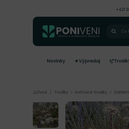
čiť na obsah
+421 
Hľadať
Novinky
Výpredaj
Trvalk
Úvod
Trvalky
Kvitnúce trvalky
Solitér