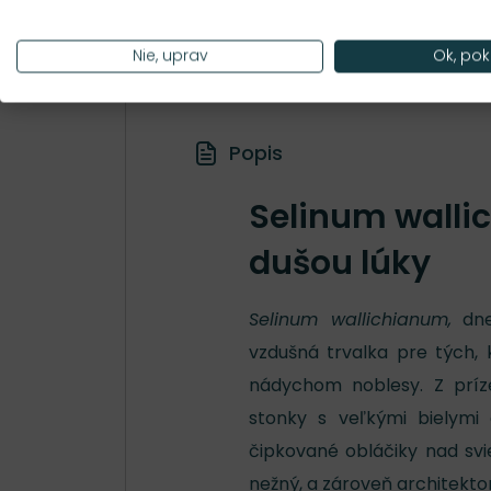
Hustota výsadby
3 ks/m²
Nie, uprav
Ok, pok
Popis
Selinum walli
dušou lúky
Selinum wallichianum,
dne
vzdušná trvalka pre tých, 
nádychom noblesy. Z príz
stonky s veľkými bielymi 
čipkované obláčiky nad svi
nežný, a zároveň architekto