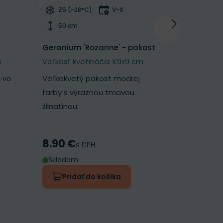
í
Odober do zoznamu želaní
Odober d
tnutia
Mrazuvzdornosť
Doba kvitnutia
Mrazu
Z5 (-28°C)
V-X
Z5 (-2
Výška rastliny
Výška 
50 cm
25 cm
Geranium 'Rozanne' - pakost
Geum 'Pet
kuklík
m
Veľkosť kvetináča: K9x9 cm
Veľkosť k
 vo
Veľkokvetý pakost modrej
Nadýchaný 
farby s výraznou tmavou
broskyňov
žilnatinou.
kvetmi.
8.90 €
7.30 €
Cena
Cena
s DPH
s
Skladom
Skladom
Pridať do košíka
Prida