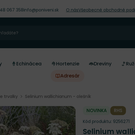
948 067 358
info@poniveni.sk
O nás
Všeobecné obchodné pod
y
Echinácea
Hortenzie
Dreviny
Ruž
Adresár
ne trvalky
Selinium wallichianum - olešník
NOVINKA
RHS
Kód produktu:
9256271
Selinium wal