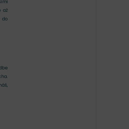
šími
é až
j do
adbe
cha.
háš,