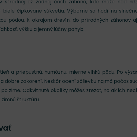
 v strednej až zadnej časti záhona, kde môže nad niž
je biele čipkované súkvetia. Výborne sa hodí na slnečn
ežou pôdou, k okrajom drevín, do prírodných záhonov a
ľahkosť, výšku a jemný lúčny pohyb.
tieň a priepustnú, humóznu, mierne vlhkú pôdu. Po výs
 sa dobre zakorení. Neskôr ocení zálievku najmä počas su
 po zime. Odkvitnuté okolíky môžeš zrezať, no ak ich nec
 zimnú štruktúru.
vať