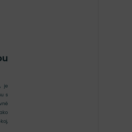
ou
a
, je
su s
evné
 ako
koj,