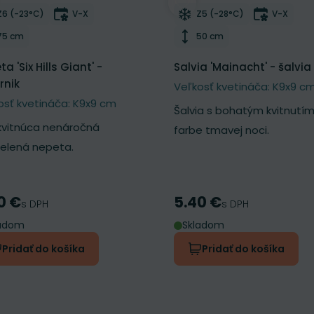
ber do zoznamu želaní
Odober do zoznamu želan
Mrazuvzdornosť
Doba kvitnutia
Mrazuvzdornosť
Doba kvi
Z6 (-23°C)
V-X
Z5 (-28°C)
V-X
Výška rastliny
Výška rastliny
75 cm
50 cm
a 'Six Hills Giant' -
Salvia 'Mainacht' - šalvia
rnik
Veľkosť kvetináča: K9x9 c
osť kvetináča: K9x9 cm
Šalvia s bohatým kvitnutím
kvitnúca nenáročná
farbe tmavej noci.
zelená nepeta.
0 €
5.40 €
a
Cena
s DPH
s DPH
ladom
Skladom
Pridať do košíka
Pridať do košíka