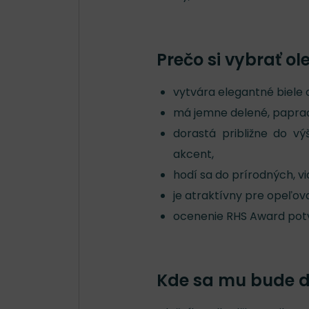
Prečo si vybrať ol
vytvára elegantné biele 
má jemne delené, papraďo
dorastá približne do v
akcent,
hodí sa do prírodných, v
je atraktívny pre opeľova
ocenenie RHS Award potv
Kde sa mu bude da