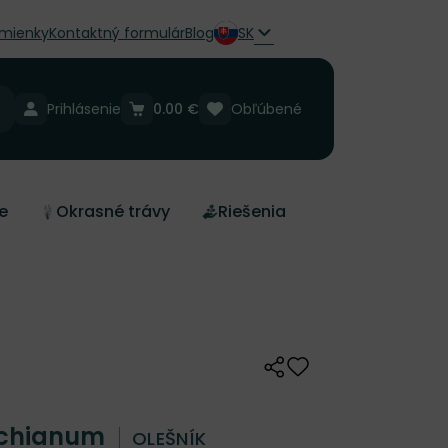
mienky
Kontaktný formulár
Blog
SK
Prihlásenie
0.00 €
Obľúbené
e
Okrasné trávy
Riešenia
Zdieľať
Odober do zoznamu 
lichianum
OLEŠNÍK