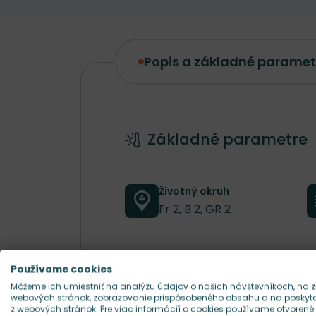
Popis a základné paramet
Popis a základné parametre
Základné parametre
Životný okruh
Fr 2, B 2, GR 2
Farba kvetu
Používame cookies
biela
Môžeme ich umiestniť na analýzu údajov o našich návštevníkoch, na z
webových stránok, zobrazovanie prispôsobeného obsahu a na poskytov
z webových stránok. Pre viac informácií o cookies používame otvorené