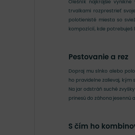
Olešník najkrajšie vynikne
trvalkami rozprestrieť svo
polotienisté miesta so svi
kompozícií, kde potrebuješ 
Pestovanie a rez
Dopraj mu slnko alebo polo
ho pravidelne zalievaj, kým
Na jar odstráň suché zvyšky
prinesú do záhona jesennú a
S čím ho kombino