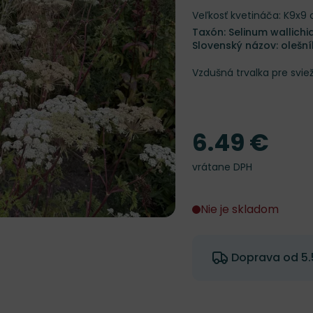
Veľkosť kvetináča: K9x9
Taxón: Selinum wallichi
Slovenský názov: olešní
Vzdušná trvalka pre svie
6.49 €
Cena
vrátane DPH
Nie je skladom
Doprava od 5.