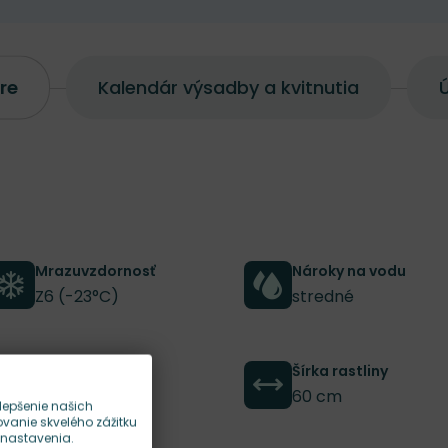
re
Kalendár výsadby a kvitnutia
Ú
Mrazuvzdornosť
Nároky na vodu
Z6 (-23°C)
stredné
Výška rastliny
Šírka rastliny
150 cm
60 cm
lepšenie našich
anie skvelého zážitku
 nastavenia.