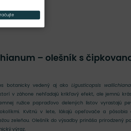
Nároky na slnko
S, P
račujte
chianum – olešník s čipkovan
s botanicky vedený aj ako
Ligusticopsis wallichian
ktorí v záhone nehľadajú krikľavý efekt, ale jemnú krá
emnej ružice papraďovo delených listov vyrastajú p
okolíkmi. Kvitnú v lete, lákajú opeľovače a pôsobia
ežou zeleňou. Olešník do výsadby prináša prirodzený po
nický výraz.