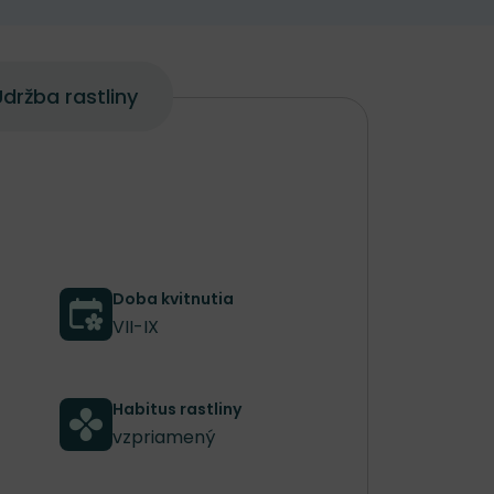
držba rastliny
Doba kvitnutia
VII-IX
Habitus rastliny
vzpriamený