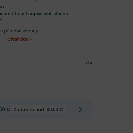
 cm
anum / Ligusticopsis wallichiana
k
že prírodné záhony
Čítať viac
Cena za kus
/ks
50 €
Zadarmo nad 100.00 €