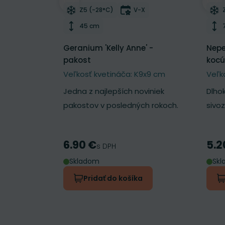
Odober do zoznamu želaní
Odo
Mrazuvzdornosť
Doba kvitnutia
Z5 (-28°C)
V-X
Výška rastliny
45 cm
Geranium 'Kelly Anne' -
Nepet
pakost
kocú
Veľkosť kvetináča: K9x9 cm
Veľk
Jedna z najlepších noviniek
Dlho
pakostov v posledných rokoch.
sivo
6.90 €
5.2
Cena
Cen
s DPH
Skladom
Sk
Pridať do košíka