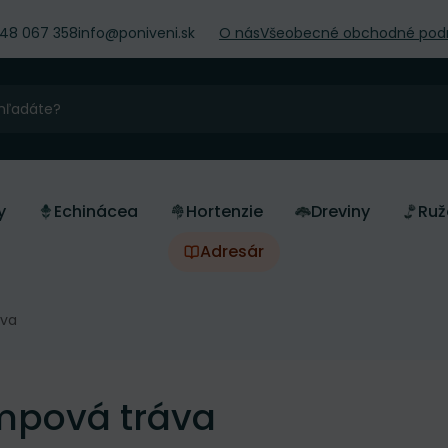
948 067 358
info@poniveni.sk
O nás
Všeobecné obchodné pod
y
Echinácea
Hortenzie
Dreviny
Ruž
Adresár
áva
mpová tráva