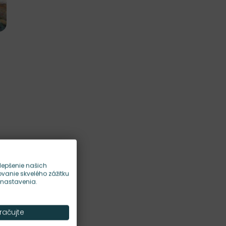
lepšenie našich
anie skvelého zážitku
 nastavenia.
račujte