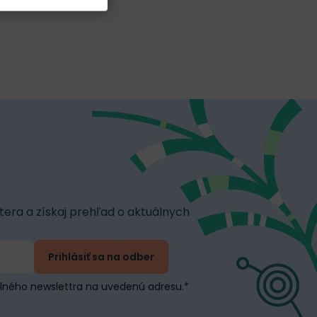
tera a získaj prehľad o aktuálnych
Prihlásiť sa na odber
elného newslettra na uvedenú adresu.
*