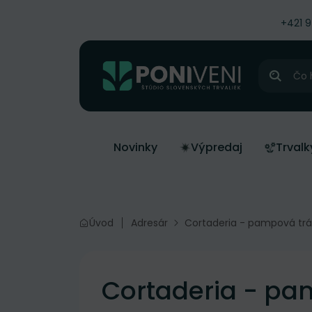
čiť na obsah
+421 
Hľadať
Novinky
Výpredaj
Trvalk
Úvod
Adresár
Cortaderia - pampová tr
Cortaderia - pa