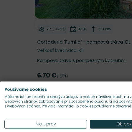
Odober do zoznamu želaní
Mrazuvzdornosť
Doba kvitnutia
Výška rastliny
Z7 (-17°C)
IX-XI
150 cm
Cortaderia 'Pumila' - pampová tráva K1L
Veľkosť kvetináča: K1l
Pampová tráva s pompéznym kvitnutím.
6.70 €
Cena
s DPH
Skladom
Používame cookies
Pridať do košíka
Môžeme ich umiestniť na analýzu údajov o našich návštevníkoch, na z
webových stránok, zobrazovanie prispôsobeného obsahu a na poskytov
z webových stránok. Pre viac informácií o cookies používame otvorené
Nie, uprav
Ok, pok