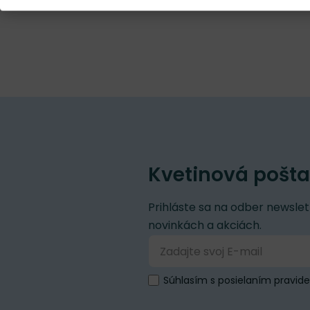
Kvetinová pošta
Prihláste sa na odber newslet
novinkách a akciách.
Súhlasím s posielaním pravid