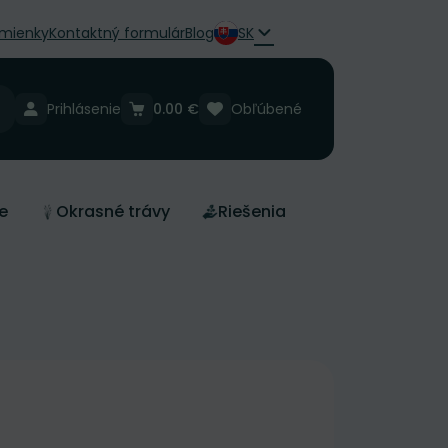
mienky
Kontaktný formulár
Blog
SK
Prihlásenie
0.00 €
Obľúbené
e
Okrasné trávy
Riešenia