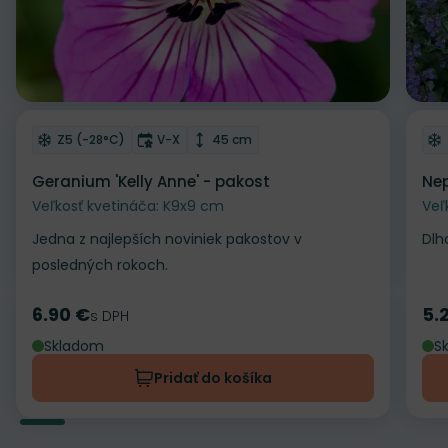
Odober do zoznamu želaní
Od
Mrazuvzdornosť
Doba kvitnutia
Výška rastliny
Z5 (-28°C)
V-X
45 cm
Geranium 'Kelly Anne' - pakost
Nep
Veľkosť kvetináča: K9x9 cm
Veľ
Jedna z najlepších noviniek pakostov v
Dlh
posledných rokoch.
6.90 €
5.
Cena
s DPH
Ce
Skladom
S
Pridať do košíka