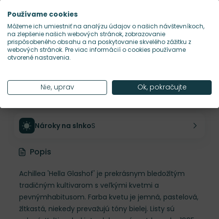
Výška rastliny
75 cm
Používame cookies
Môžeme ich umiestniť na analýzu údajov o našich návštevníkoch,
na zlepšenie našich webových stránok, zobrazovanie
Šírka rastliny
45 cm
prispôsobeného obsahu a na poskytovanie skvelého zážitku z
webových stránok. Pre viac informácií o cookies používame
otvorené nastavenia.
Habitus rastliny
vzpriamený
Nie, uprav
Ok, pokračujte
Hustota výsadby
5 ks/m²
Nároky na slnko
S
Popis
Achillea 'Hella Glashof' je prekrásnym bledožltým
tradičným kultivarom s veľkými kvetmi a
pevnýmhabitusom. Farba kvetu je jemná, pastelová,
žltkastá, niekedy prevažujú tóny bielej. Listy sú