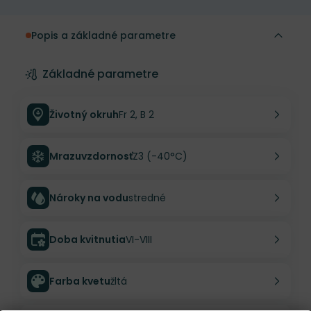
Popis a základné parametre
Základné parametre
Životný okruh
Fr 2, B 2
Mrazuvzdornosť
Z3 (-40°C)
Nároky na vodu
stredné
Doba kvitnutia
VI-VIII
Farba kvetu
žltá