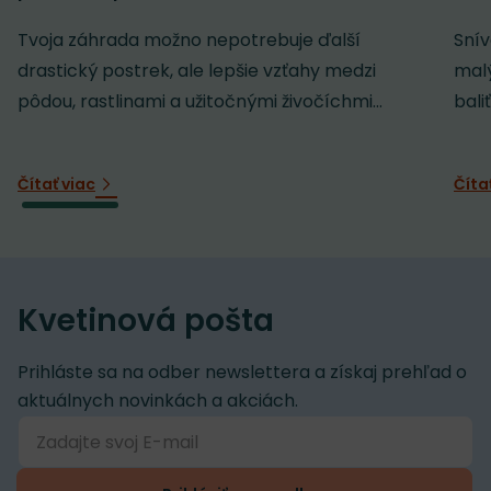
Tvoja záhrada možno nepotrebuje ďalší
Snív
drastický postrek, ale lepšie vzťahy medzi
malý
pôdou, rastlinami a užitočnými živočíchmi...
baliť
Čítať viac
Číta
Kvetinová pošta
Prihláste sa na odber newslettera a získaj prehľad o
aktuálnych novinkách a akciách.