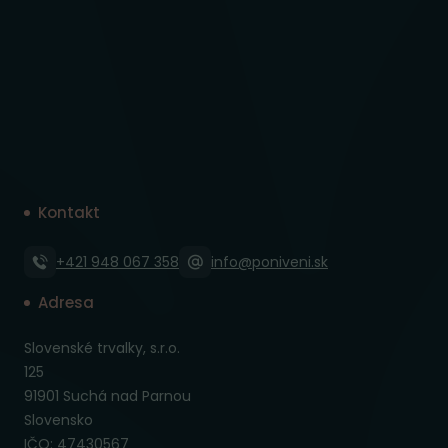
Kontakt
+421 948 067 358
info@poniveni.sk
Adresa
Slovenské trvalky, s.r.o.
125
91901 Suchá nad Parnou
Slovensko
IČO: 47430567