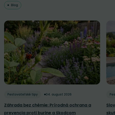
Blog
Pestovateľské tipy
04. august 2026
Pes
Záhrada bez chémie: Prírodná ochrana a
Slov
prevencia proti burine a škodcom
sku