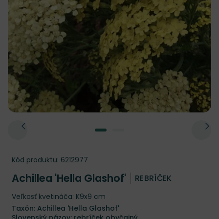
Kód produktu:
6212977
Achillea 'Hella Glashof'
REBRÍČEK
Veľkosť kvetináča: K9x9 cm
Taxón: Achillea 'Hella Glashof'
Slovenský názov: rebríček obyčajný