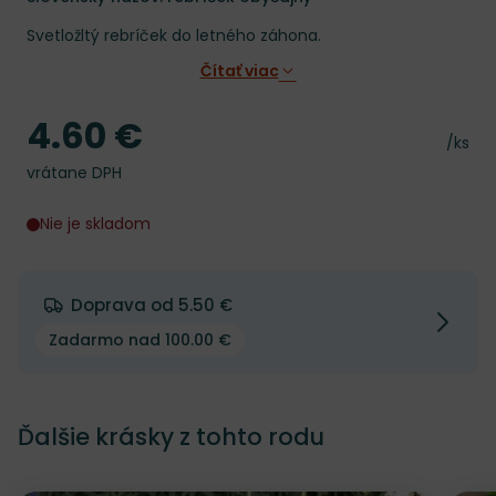
Svetložltý rebríček do letného záhona.
Čítať viac
4.60 €
Cena
Cena 
/ks
vrátane DPH
Nie je skladom
Doprava od 5.50 €
Zadarmo nad 100.00 €
Ďalšie krásky z tohto rodu