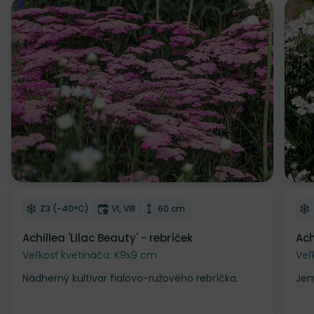
Odober do zoznamu želaní
Od
Mrazuvzdornosť
Doba kvitnutia
Výška rastliny
Z3 (-40°C)
VI, VIII
60 cm
Achillea 'Lilac Beauty' - rebríček
Ach
Veľkosť kvetináča: K9x9 cm
Veľ
Nádherný kultivar fialovo-ružového rebríčka.
Jem