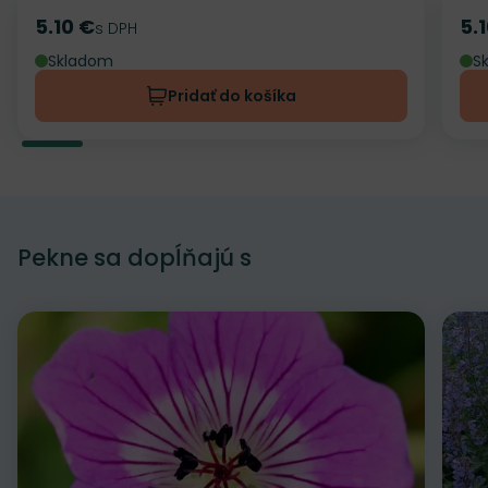
5.10 €
5.
Cena
s DPH
Ce
Skladom
S
Pridať do košíka
Pekne sa dopĺňajú s