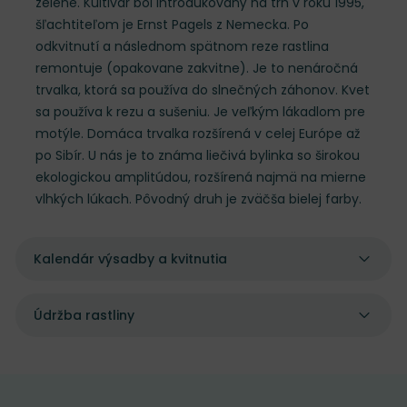
zelené. Kultivar bol introdukovaný na trh v roku 1995,
šľachtiteľom je Ernst Pagels z Nemecka. Po
odkvitnutí a následnom spätnom reze rastlina
remontuje (opakovane zakvitne). Je to nenáročná
trvalka, ktorá sa používa do slnečných záhonov. Kvet
sa používa k rezu a sušeniu. Je veľkým lákadlom pre
motýle. Domáca trvalka rozšírená v celej Európe až
po Sibír. U nás je to známa liečivá bylinka so širokou
ekologickou amplitúdou, rozšírená najmä na mierne
vlhkých lúkach. Pôvodný druh je zväčša bielej farby.
Kalendár výsadby a kvitnutia
Údržba rastliny