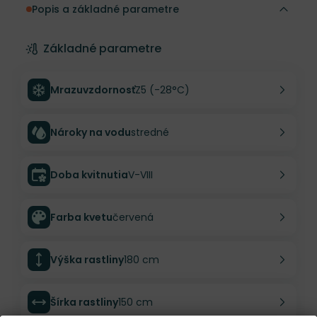
Popis a základné parametre
Základné parametre
Mrazuvzdornosť
Z5 (-28°C)
Nároky na vodu
stredné
Doba kvitnutia
V-VIII
Farba kvetu
červená
Výška rastliny
180 cm
Šírka rastliny
150 cm