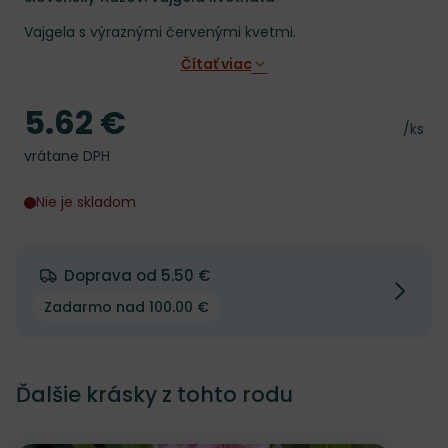
Vajgela s výraznými červenými kvetmi.
Čítať viac
5.62 €
Cena
Cena 
/ks
vrátane DPH
Nie je skladom
Doprava od 5.50 €
Zadarmo nad 100.00 €
Ďalšie krásky z tohto rodu