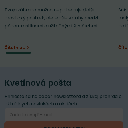
Tvoja záhrada možno nepotrebuje ďalší
Snív
drastický postrek, ale lepšie vzťahy medzi
malý
pôdou, rastlinami a užitočnými živočíchmi...
baliť
Čítať viac
Číta
Kvetinová pošta
Prihláste sa na odber newslettera a získaj prehľad o
aktuálnych novinkách a akciách.