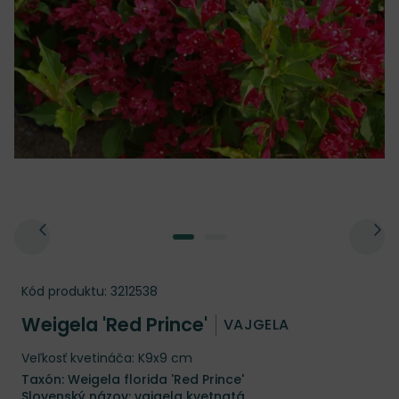
Kód produktu:
3212538
Weigela 'Red Prince'
VAJGELA
Veľkosť kvetináča: K9x9 cm
Taxón: Weigela florida 'Red Prince'
Slovenský názov: vajgela kvetnatá