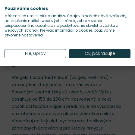
Používame cookies
Habitus rastliny
rozvoľnený
Môžeme ich umiestniť na analýzu údajov o našich návštevníkoch,
na zlepšenie našich webových stránok, zobrazovanie
prispôsobeného obsahu a na poskytovanie skvelého zážitku z
Hustota výsadby
1 ks/m²
webových stránok. Pre viac informácií o cookies používame
otvorené nastavenia.
Nároky na slnko
S
Nie, uprav
Ok, pokračujte
Popis
Weigela florida 'Red Prince' (vajgela kvetnatá) -
okrasný ker, ktorý počas leta ohúri výrazne
červenými kvetmi. Listy sú zelené, svetlé. Výšku
dosahuje od 150 do 200 cm. Rozvoľnený, divoko
pôsobiaci habitus vajgelu predurčuje na výsadbu do
dostatočne otvorených plôch s dostatkom slnka.
Vhodná aj na živý plot. Vyníma sa v trvalkových
záhradných úpravách a pre lietavý hmyz je