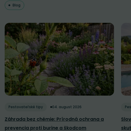
Blog
Pestovateľské tipy
04. august 2026
Pes
Záhrada bez chémie: Prírodná ochrana a
Slov
prevencia proti burine a škodcom
sku