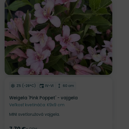
Odober do zoznamu želaní
Mrazuvzdornosť
Doba kvitnutia
Výška rastliny
Z5 (-28°C)
IV-VI
60 cm
Weigela 'Pink Poppet' - vajgela
Veľkosť kvetináča: K9x9 cm
MINI svetloružová vajgela.
7.70 €
s DPH