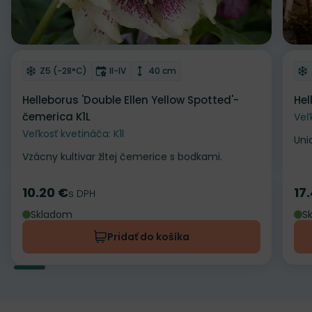
Odober do zoznamu želaní
Od
Mrazuvzdornosť
Doba kvitnutia
Výška rastliny
Z5 (-28°C)
II-IV
40 cm
Helleborus 'Double Ellen Yellow Spotted'-
Hel
čemerica K1L
Veľ
Veľkosť kvetináča: K1l
Uni
Vzácny kultivar žltej čemerice s bodkami.
10.20 €
17
Cena
s DPH
Ce
Skladom
S
Pridať do košíka