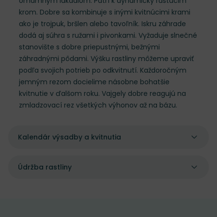
omamným lákadlom. Patrí k dynamicky rastúcim
krom. Dobre sa kombinuje s inými kvitnúcimi krami
ako je trojpuk, bršlen alebo tavoľník. Iskru záhrade
dodá aj súhra s ružami i pivonkami. Vyžaduje slnečné
stanovište s dobre priepustnými, bežnými
záhradnými pôdami. Výšku rastliny môžeme upraviť
podľa svojich potrieb po odkvitnutí. Každoročným
jemným rezom docielime násobne bohatšie
kvitnutie v ďalšom roku. Vajgely dobre reagujú na
zmladzovací rez všetkých výhonov až na bázu.
Kalendár výsadby a kvitnutia
Údržba rastliny