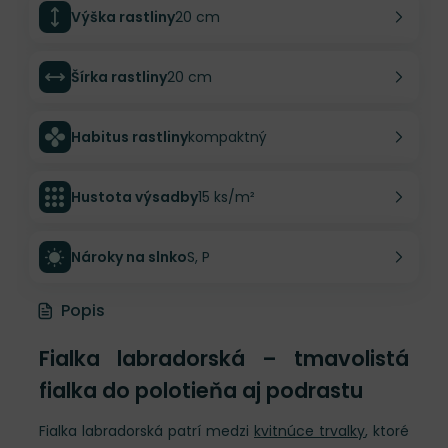
Výška rastliny
20 cm
Šírka rastliny
20 cm
Habitus rastliny
kompaktný
Hustota výsadby
15 ks/m²
Nároky na slnko
S, P
Popis
Fialka labradorská – tmavolistá
fialka do polotieňa aj podrastu
Fialka labradorská patrí medzi
kvitnúce trvalky
, ktoré