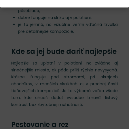
je nízka, kompaktná a veľmi prirodzene
pôsobiaca,
dobre funguje na slnku aj v polotieni,
je to jemná, no vizuálne veľmi vďačná trvalka
pre detailnejšie kompozície.
Kde sa jej bude dariť najlepšie
Najlepšie sa uplatní v polotieni, no zvládne aj
slnečnejšie miesto, ak pôda príliš rýchlo nevysychá.
Krásne funguje pod stromami, pri okrajoch
chodníkov, v menších skalkách aj v prednej časti
tieňovejších kompozícií. Je to výborná voľba všade
tam, kde chceš dodať výsadbe tmavší listový
kontrast bez zbytočnej mohutnosti.
Pestovanie a rez