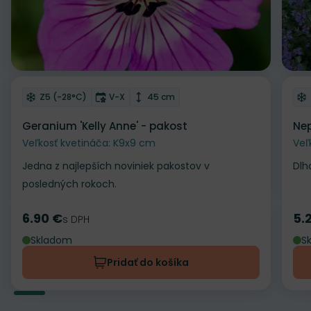
Odober do zoznamu želaní
Od
Mrazuvzdornosť
Doba kvitnutia
Výška rastliny
Z5 (-28°C)
V-X
45 cm
Geranium 'Kelly Anne' - pakost
Nep
Veľkosť kvetináča: K9x9 cm
Veľ
Jedna z najlepších noviniek pakostov v
Dlh
posledných rokoch.
6.90 €
5.
Cena
s DPH
Ce
Skladom
S
Pridať do košíka