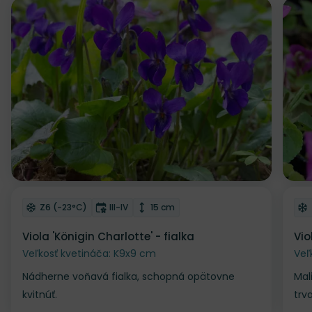
Zľava
Odober do zoznamu želaní
Od
Mrazuvzdornosť
Doba kvitnutia
Výška rastliny
Z6 (-23°C)
III-IV
15 cm
Viola 'Königin Charlotte' - fialka
Vio
Veľkosť kvetináča: K9x9 cm
Veľ
Nádherne voňavá fialka, schopná opätovne
Mal
kvitnúť.
trva