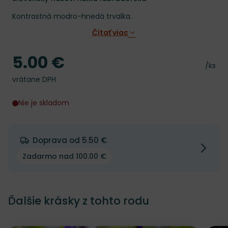
Kontrastná modro-hnedá trvalka.
Čítať viac
5.00 €
Cena
Cena 
/ks
vrátane DPH
Nie je skladom
Doprava od 5.50 €
Zadarmo nad 100.00 €
Ďalšie krásky z tohto rodu