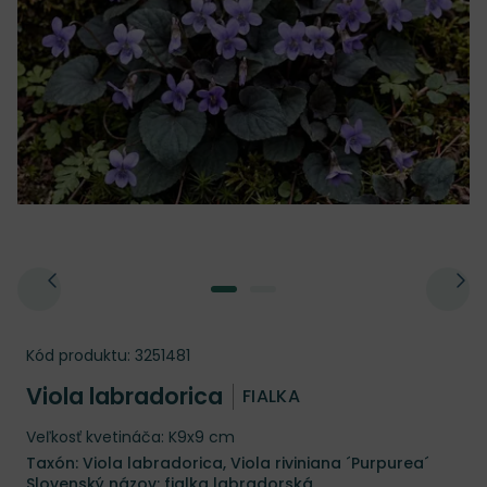
Kód produktu:
3251481
Viola labradorica
FIALKA
Veľkosť kvetináča: K9x9 cm
Taxón: Viola labradorica, Viola riviniana ´Purpurea´
Slovenský názov: fialka labradorská