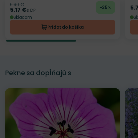
6.90 €
Pôvodná cena
5.
-25%
Ce
5.17 €
Cena
s DPH
Skladom
S
Pridať do košíka
Pekne sa dopĺňajú s