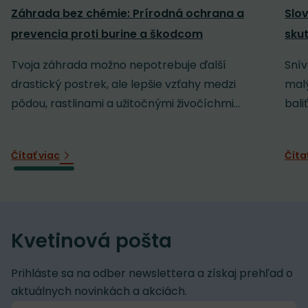
Záhrada bez chémie: Prírodná ochrana a
Slov
prevencia proti burine a škodcom
sku
Tvoja záhrada možno nepotrebuje ďalší
Snív
drastický postrek, ale lepšie vzťahy medzi
malý
pôdou, rastlinami a užitočnými živočíchmi...
baliť
Čítať viac
Číta
Kvetinová pošta
Prihláste sa na odber newslettera a získaj prehľad o
aktuálnych novinkách a akciách.