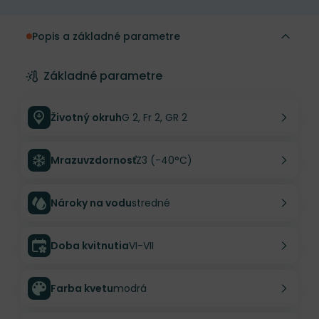
Popis a základné parametre
Základné parametre
Životný okruh
G 2, Fr 2, GR 2
Mrazuvzdornosť
Z3 (-40°C)
Nároky na vodu
stredné
Doba kvitnutia
VI-VII
Farba kvetu
modrá