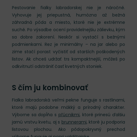
Pestovanie fialky labradorskej nie je náročné.
Vyhovuje jej priepustná, humózna až bežná
záhradná pôda a miesto, ktoré nie je extrémne
suché. Po výsadbe ocení pravidelnejšiu zálievku, kým
sa dobre zakorení. Neskôr si vystačí s bežnými
podmienkami. Rez je minimálny – na jar alebo po
zime stačí porast vyčistiť od starších poškodených
listov. Ak chceš udržať trs kompaktnejší, môžeš po
odkvitnutí odstrániť časť kvetných stoniek.
S čím ju kombinovať
Fialka labradorská veľmi pekne funguje s rastlinami,
ktoré majú podobne mäkký a prírodný charakter.
Výborne sa dopĺňa s
pľúcnikmi
, ktoré prinesú ďalšiu
jarnú vrstvu kvetu, aj s
brunnerami
, ktoré ju podporia
listovou plochou. Ako pôdopokryvný prechod
výborne funguje aj popri
valdštajnke
.