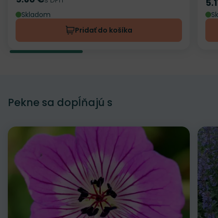
Cena
5.
Ce
Skladom
S
Pridať do košíka
Pekne sa dopĺňajú s