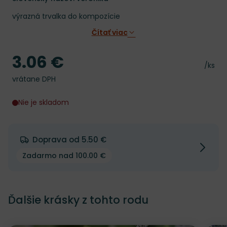
výrazná trvalka do kompozície
Čítať viac
3.06 €
Cena
Cena 
/ks
vrátane DPH
Nie je skladom
Doprava od 5.50 €
Zadarmo nad 100.00 €
Ďalšie krásky z tohto rodu