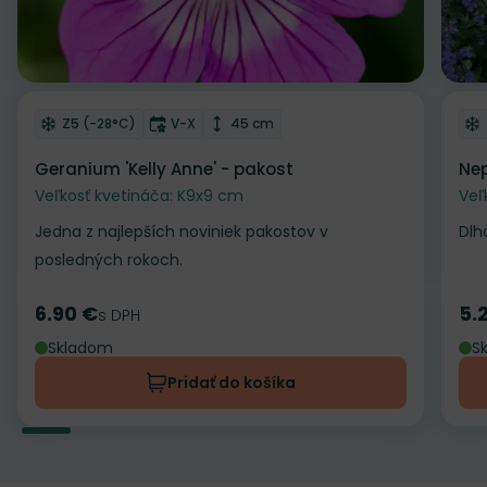
Odober do zoznamu želaní
Od
Mrazuvzdornosť
Doba kvitnutia
Výška rastliny
Z5 (-28°C)
V-X
45 cm
Geranium 'Kelly Anne' - pakost
Nep
Veľkosť kvetináča: K9x9 cm
Veľ
Jedna z najlepších noviniek pakostov v
Dlh
posledných rokoch.
6.90 €
5.
Cena
s DPH
Ce
Skladom
S
Pridať do košíka