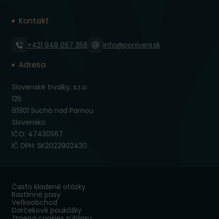
Kontakt
+421 948 067 358
info@poniveni.sk
Adresa
Slovenské trvalky, s.r.o.
125
91901 Suchá nad Parnou
Slovensko
IČO: 47430567
IČ DPH: SK2023902430
Často kladené otázky
Rastlinné pasy
Veľkoobchod
Darčekové poukážky
Zmena cookies súhlasu