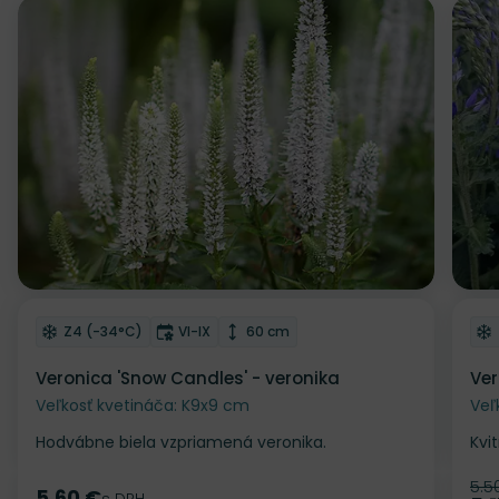
Z
Odober do zoznamu želaní
Od
Mrazuvzdornosť
Doba kvitnutia
Výška rastliny
Z4 (-34°C)
VI-IX
60 cm
Veronica 'Snow Candles' - veronika
Ver
Veľkosť kvetináča: K9x9 cm
Veľ
Hodvábne biela vzpriamená veronika.
Kvi
5.5
Pô
5.60 €
s DPH