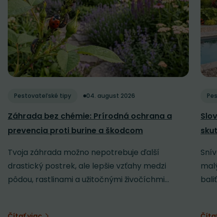
Pestovateľské tipy
04. august 2026
Pes
Záhrada bez chémie: Prírodná ochrana a
Slov
prevencia proti burine a škodcom
sku
Tvoja záhrada možno nepotrebuje ďalší
Snív
drastický postrek, ale lepšie vzťahy medzi
malý
pôdou, rastlinami a užitočnými živočíchmi...
baliť
Čítať viac
Číta