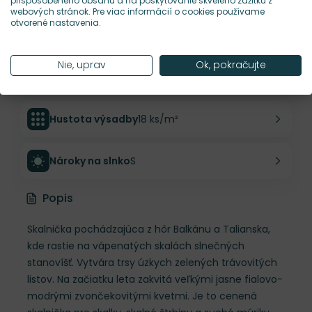
prispôsobeného obsahu a na poskytovanie skvelého zážitku z
webových stránok. Pre viac informácií o cookies používame
otvorené nastavenia.
Šírka rastliny
25 cm
Nie, uprav
Ok, pokračujte
Habitus rastliny
vankúšovitý
Hustota výsadby
18 ks/m²
Nároky na slnko
S
Popis
Skalnička pochádzajúca z hôr Balkánu a Talianska,
kde rastie na vápenatých skalách slnečných
stanovíšť. Vytvára trsy úzkych zelených trávovitých
listov. Na začiatku leta zakvitá veľkými jasne fialovo-
modrými zvončekovitými kvetmi. Je to cenená