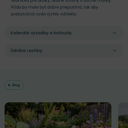
skalnička pre skalky, skalné štrbiny a suché múriky.
Pôda by mala byť dobre priepustná, tak aby
prebytočná voda rýchlo odtiekla.
Kalendár výsadby a kvitnutia
Údržba rastliny
Blog