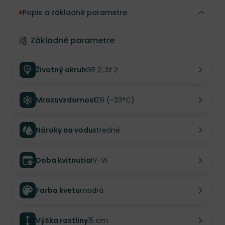
Popis a základné parametre
Základné parametre
Životný okruh
GR 2, St 2
Mrazuvzdornosť
Z6 (-23°C)
Nároky na vodu
stredné
Doba kvitnutia
IV-VI
Farba kvetu
modrá
Výška rastliny
15 cm