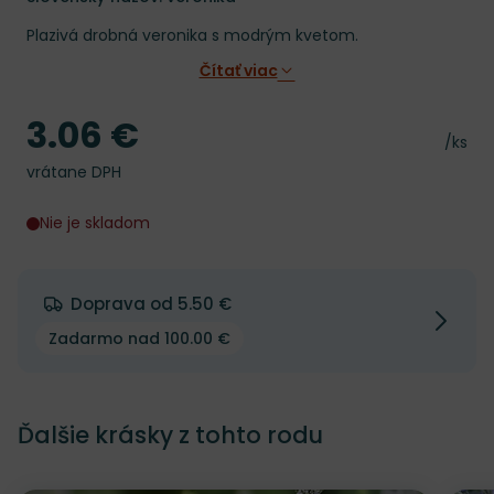
Plazivá drobná veronika s modrým kvetom.
Čítať viac
3.06 €
Cena
Cena 
/ks
vrátane DPH
Nie je skladom
Doprava od 5.50 €
Zadarmo nad 100.00 €
Ďalšie krásky z tohto rodu