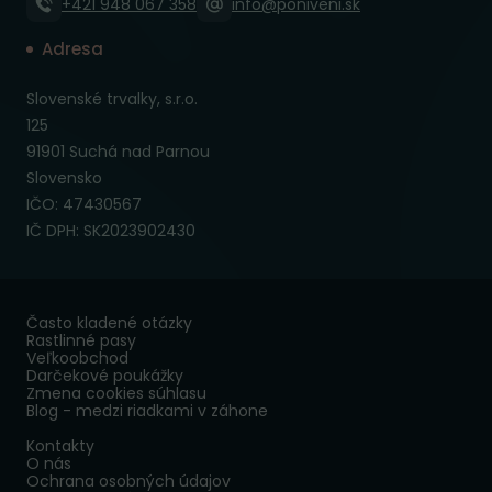
+421 948 067 358
info@poniveni.sk
Adresa
Slovenské trvalky, s.r.o.
125
91901 Suchá nad Parnou
Slovensko
IČO: 47430567
IČ DPH: SK2023902430
Často kladené otázky
Rastlinné pasy
Veľkoobchod
Darčekové poukážky
Zmena cookies súhlasu
Blog - medzi riadkami v záhone
Kontakty
O nás
Ochrana osobných údajov