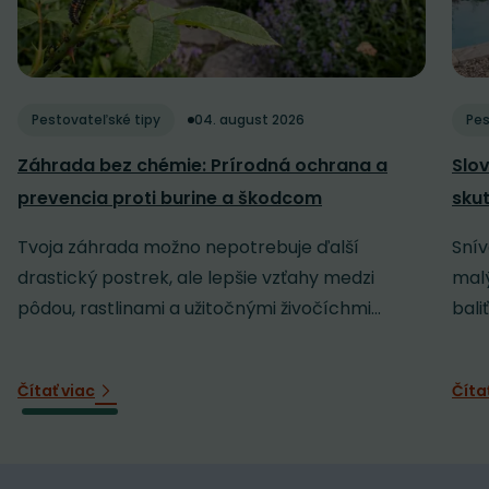
Pestovateľské tipy
04. august 2026
Pes
Záhrada bez chémie: Prírodná ochrana a
Slov
prevencia proti burine a škodcom
sku
Tvoja záhrada možno nepotrebuje ďalší
Snív
drastický postrek, ale lepšie vzťahy medzi
malý
pôdou, rastlinami a užitočnými živočíchmi...
baliť
Čítať viac
Číta