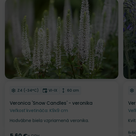
Z
Odober do zoznamu želaní
Od
Mrazuvzdornosť
Doba kvitnutia
Výška rastliny
Z4 (-34°C)
VI-IX
60 cm
Veronica 'Snow Candles' - veronika
Ver
Veľkosť kvetináča: K9x9 cm
Veľ
Hodvábne biela vzpriamená veronika.
Kvi
5.5
Pô
5.60 €
s DPH