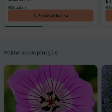
Cena
5.
Ce
Skladom
S
Pridať do košíka
Pekne sa dopĺňajú s