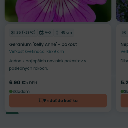
Odober do zoznamu želaní
Od
Mrazuvzdornosť
Doba kvitnutia
Výška rastliny
Z5 (-28°C)
V-X
45 cm
Geranium 'Kelly Anne' - pakost
Nep
Veľkosť kvetináča: K9x9 cm
Veľ
Jedna z najlepších noviniek pakostov v
Dlh
posledných rokoch.
6.90 €
5.
Cena
s DPH
Ce
Skladom
S
Pridať do košíka