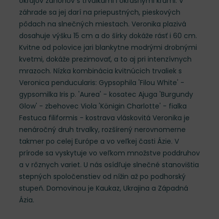
okrajov záhonov s trvalkami i okrasnými krami. V
záhrade sa jej darí na priepustných, pieskových
pôdach na slnečných miestach. Veronika plazivá
dosahuje výšku 15 cm a do šírky dokáže rásť i 60 cm.
Kvitne od polovice jari blankytne modrými drobnými
kvetmi, dokáže prezimovať, a to aj pri intenzívnych
mrazoch. Nízka kombinácia kvitnúcich trvaliek s
Veronica penducularis: Gypsophila 'Filou White' -
gypsomilka Iris p. 'Aurea' - kosatec Ajuga 'Burgundy
Glow' - zbehovec Viola 'Königin Charlotte' - fialka
Festuca filiformis - kostrava vláskovitá Veronika je
nenáročný druh trvalky, rozšírený nerovnomerne
takmer po celej Európe a vo veľkej časti Ázie. V
prírode sa vyskytuje vo veľkom množstve poddruhov
a v rôznych variet. U nás osídľuje slnečné stanovištia
stepných spoločenstiev od nížin až po podhorský
stupeň. Domovinou je Kaukaz, Ukrajina a Západná
Ázia.