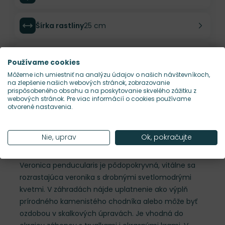
Šírka rastliny
25 cm
Habitus rastliny
pôdopokryvný
Používame cookies
Môžeme ich umiestniť na analýzu údajov o našich návštevníkoch,
na zlepšenie našich webových stránok, zobrazovanie
Hustota výsadby
15 ks/m²
prispôsobeného obsahu a na poskytovanie skvelého zážitku z
webových stránok. Pre viac informácií o cookies používame
otvorené nastavenia.
Nároky na slnko
S
Nie, uprav
Ok, pokračujte
Popis
Veronica penducularis je pôdopokryvná, vitálne sa
rozrastajúca veronika s drobnými svetlomodrými
kvetmi. V záhradách nájde uplatnenie ako výplň
prírodného kamenistého chodníka alebo môže byť
ozdobou v skalkových úpravách. Je vhodná do