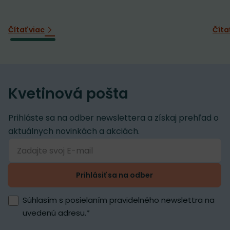
Čítať viac
Číta
Kvetinová pošta
Prihláste sa na odber newslettera a získaj prehľad o
aktuálnych novinkách a akciách.
Prihlásiť sa na odber
Súhlasím s posielaním pravidelného newslettra na
uvedenú adresu.
*