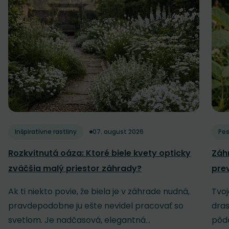
Inšpiratívne rastliny
07. august 2026
Pes
Rozkvitnutá oáza: Ktoré biele kvety opticky
Záh
zväčšia malý priestor záhrady?
pre
Ak ti niekto povie, že biela je v záhrade nudná,
Tvoj
pravdepodobne ju ešte nevidel pracovať so
dras
svetlom. Je nadčasová, elegantná...
pôdo