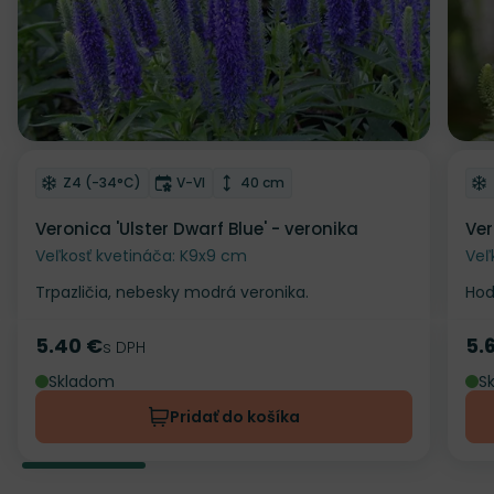
Odober do zoznamu želaní
Od
Mrazuvzdornosť
Doba kvitnutia
Výška rastliny
Z4 (-34°C)
V-VI
40 cm
Veronica 'Ulster Dwarf Blue' - veronika
Ver
Veľkosť kvetináča: K9x9 cm
Veľ
Trpazličia, nebesky modrá veronika.
Hod
5.40 €
5.
Cena
s DPH
Ce
Skladom
S
Pridať do košíka