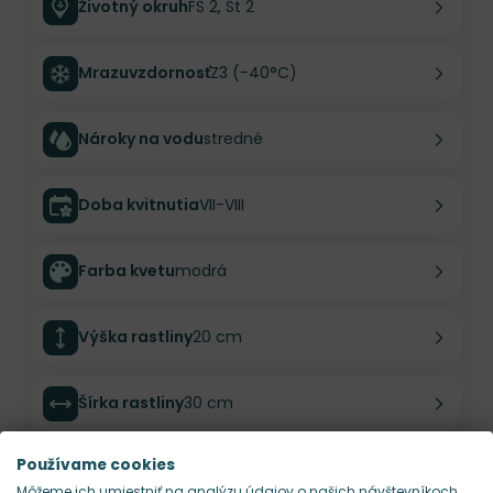
Životný okruh
FS 2, St 2
Mrazuvzdornosť
Z3 (-40°C)
Nároky na vodu
stredné
Doba kvitnutia
VII-VIII
Farba kvetu
modrá
Výška rastliny
20 cm
Šírka rastliny
30 cm
Používame cookies
Habitus rastliny
kompaktný
Môžeme ich umiestniť na analýzu údajov o našich návštevníkoch,