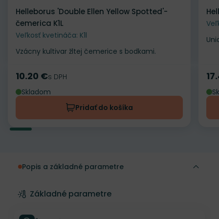
Helleborus 'Double Ellen Yellow Spotted'-
Hel
čemerica K1L
Veľ
Veľkosť kvetináča: K1l
Uni
Vzácny kultivar žltej čemerice s bodkami.
10.20 €
17
Cena
s DPH
Ce
Skladom
S
Pridať do košíka
Popis a základné parametre
Základné parametre