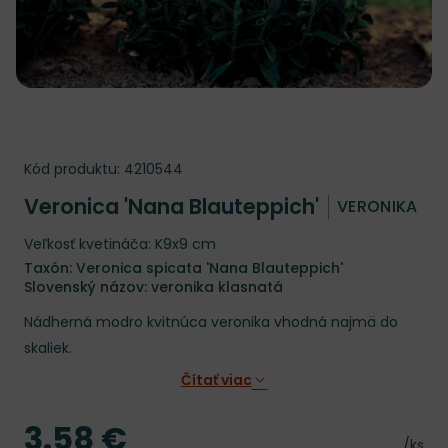
Kód produktu:
4210544
Veronica 'Nana Blauteppich'
VERONIKA
Veľkosť kvetináča: K9x9 cm
Taxón: Veronica spicata 'Nana Blauteppich'
Slovenský názov: veronika klasnatá
Nádherná modro kvitnúca veronika vhodná najmä do
skaliek.
Čítať viac
3.58 €
Cena
Cena 
/ks