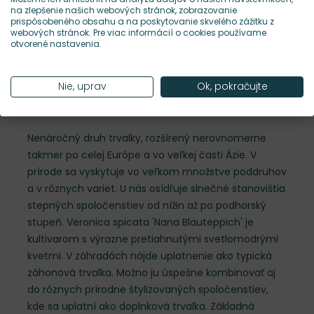
na zlepšenie našich webových stránok, zobrazovanie
prispôsobeného obsahu a na poskytovanie skvelého zážitku z
Hustota výsadby
12 ks/m²
webových stránok. Pre viac informácií o cookies používame
otvorené nastavenia.
Nároky na slnko
S
Nie, uprav
Ok, pokračujte
Popis
Nenáročný druh trvalky, rozšírený nerovnomerne
takmer po celej Európe a vo veľkej časti Ázie. V
prírode sa vyskytuje vo veľkom množstve poddruhov
a v rôznych variet. U nás osídľuje slnečné stanovištia
stepných spoločenstiev od nížin až po podhorský
stupeň. Veronica spicata 'Nana Blauteppich' je
kultivarom s výrazne pretiahnutými svetlomodrými
kvetmi. V záhradách nájde uplatnenie ako typická
záhonová trvalka. Možno ju úspešne kombinovať aj
do rôznych prírodne štylizovaných spoločenstiev,
kde sa uplatní ako doplnková trvalka. Základná