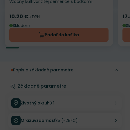
Vzácny kultivar žltej čemerice s bodkami.
10.20 €
17
Cena
s DPH
Ce
Skladom
S
Pridať do košíka
Popis a základné parametre
Základné parametre
Životný okruh
B 1
Mrazuvzdornosť
Z5 (-28°C)