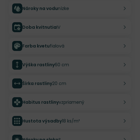
Nároky na vodu
nízke
Doba kvitnutia
IV
Farba kvetu
fialová
Výška rastliny
60 cm
Šírka rastliny
20 cm
Habitus rastliny
vzpriamený
Hustota výsadby
18 ks/m²
Nároky na slnko
S