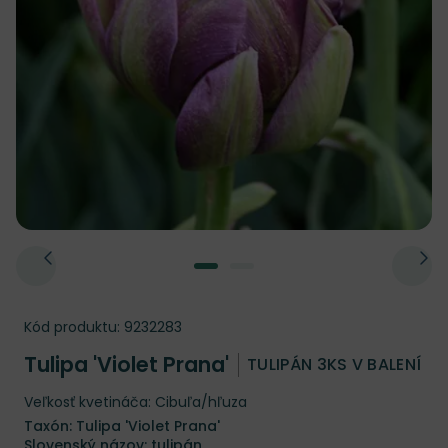
Kód produktu:
9232283
Tulipa 'Violet Prana'
TULIPÁN 3KS V BALENÍ
Veľkosť kvetináča: Cibuľa/hľuza
Taxón: Tulipa 'Violet Prana'
Slovenský názov: tulipán