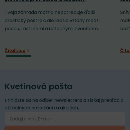
Tvoja záhrada možno nepotrebuje ďalší
Snív
drastický postrek, ale lepšie vzťahy medzi
malý
pôdou, rastlinami a užitočnými živočíchmi...
baliť
Čítať viac
Číta
Kvetinová pošta
Prihláste sa na odber newslettera a získaj prehľad o
aktuálnych novinkách a akciách.