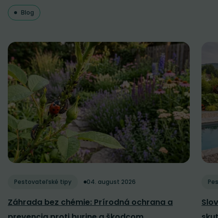
Blog
Pestovateľské tipy
04. august 2026
Pes
Záhrada bez chémie: Prírodná ochrana a
Slov
prevencia proti burine a škodcom
sku