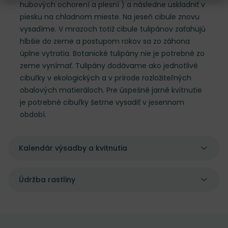
hubových ochorení a plesní ) a následne uskladniť v
piesku na chladnom mieste. Na jeseň cibule znovu
vysadíme. V mrazoch totiž cibule tulipánov zaťahujú
hlbšie do zeme a postupom rokov sa zo záhona
úplne vytratia. Botanické tulipány nie je potrebné zo
zeme vynímať. Tulipány dodávame ako jednotlivé
cibuľky v ekologických a v prírode rozložiteľných
obalových matieráloch. Pre úspešné jarné kvitnutie
je potrebné cibuľky šetrne vysadiť v jesennom
období.
Kalendár výsadby a kvitnutia
Údržba rastliny