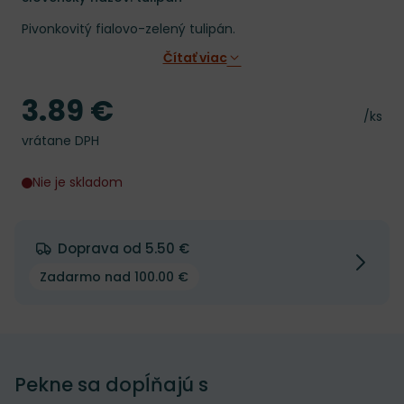
Pivonkovitý fialovo-zelený tulipán.
Čítať viac
3.89 €
Cena
Cena 
/ks
vrátane DPH
Nie je skladom
Doprava od 5.50 €
Zadarmo nad 100.00 €
Pekne sa dopĺňajú s