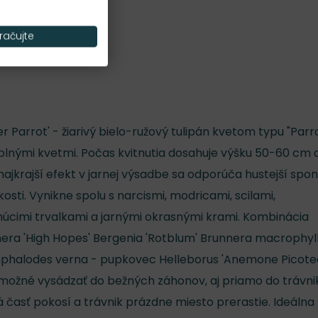
Nároky na slnko
S
račujte
er Parrot' - žiarivý bielo-ružový tulipán kvetom typu "Parro
 plnými kvetmi. Počas kvitnutia dosahuje výšku 50-60 cm a
najkrajší efekt v jarnej výsadbe sa odporúča hustejší spon
kosti. Vynikne spolu s narcismi, modricami, scilami,
úcimi trvalkami a jarnými okrasnými krami. Kombinácia
uchera 'High Hopes' Bergenia 'Rotblum' Brunnera macrophyl
Omphalodes verna - pupkovec Helleborus 'Anemone Picote
 možné vysádzať do bežných záhonov, aj priamo do trávni
časť pokosí a trávnik prázdne miesto prerastie. Ideálna