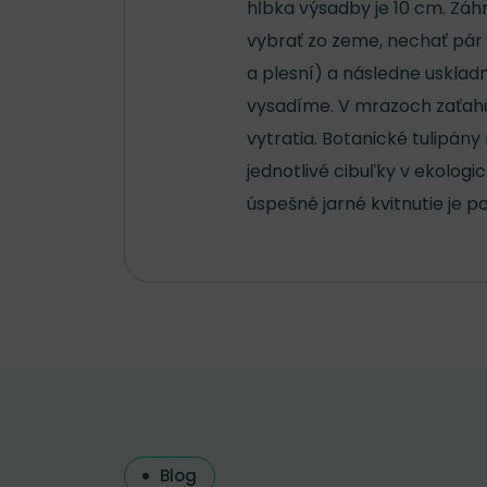
hĺbka výsadby je 10 cm. Záh
vybrať zo zeme, nechať pár
a plesní) a následne usklad
vysadíme. V mrazoch zaťahu
vytratia. Botanické tulipán
jednotlivé cibuľky v ekologi
úspešné jarné kvitnutie je 
Blog