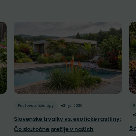
Pestovateľské tipy
31. júl 2026
P
Slovenské trvalky vs. exotické rastliny:
5 
Čo skutočne prežije v našich