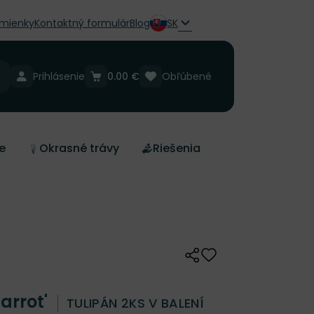
mienky
Kontaktný formulár
Blog
SK
Prihlásenie
0.00 €
Obľúbené
e
Okrasné trávy
Riešenia
Zdieľať
Odober do zoznamu 
Parrot'
TULIPÁN 2KS V BALENÍ