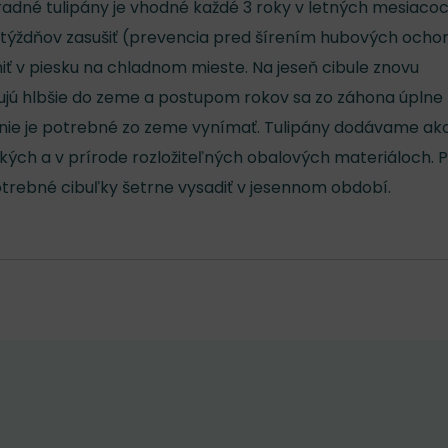
radné tulipány je vhodné každé 3 roky v letných mesiaco
 týždňov zasušiť (prevencia pred šírením hubových ocho
niť v piesku na chladnom mieste. Na jeseň cibule znovu
jú hlbšie do zeme a postupom rokov sa zo záhona úplne
y nie je potrebné zo zeme vynímať. Tulipány dodávame ak
ckých a v prírode rozložiteľných obalových materiáloch. 
potrebné cibuľky šetrne vysadiť v jesennom období.