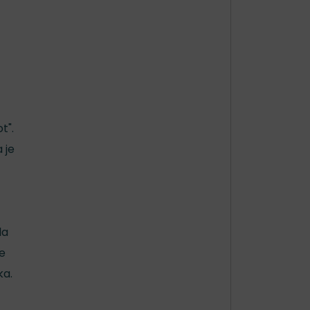
t".
 je
la
e
ka.