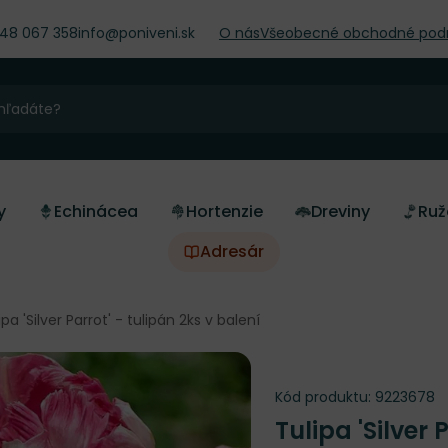
948 067 358
info@poniveni.sk
O nás
Všeobecné obchodné pod
y
Echinácea
Hortenzie
Dreviny
Ruž
Adresár
ipa 'Silver Parrot' - tulipán 2ks v balení
Kód produktu:
9223678
Tulipa 'Silver 