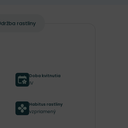
držba rastliny
Doba kvitnutia
IV
Habitus rastliny
vzpriamený