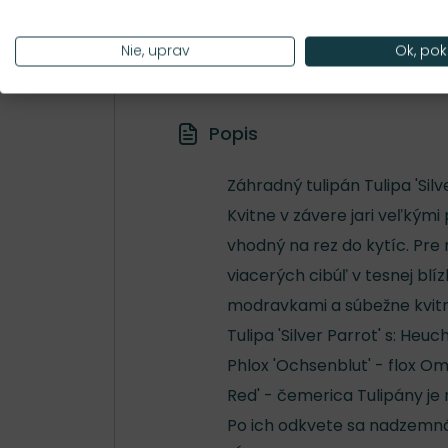
Hustota výsadby
18 ks/m²
Nie, uprav
Ok, pok
Popis
Záhradný tulipán Tulipa 'Silv
Kvitne v závere jari veľkými
vhodný na rez do kytíc. Pre 
viacerých cibúľ v tesnej blíz
modravkami a súbežne kvitn
Tulipa 'Silver Parrot' s: He
Phlox 'Ochsenblut' - flox 
Red' - čemerica Tulipány je
Po ich odkvete sa nadzemná 