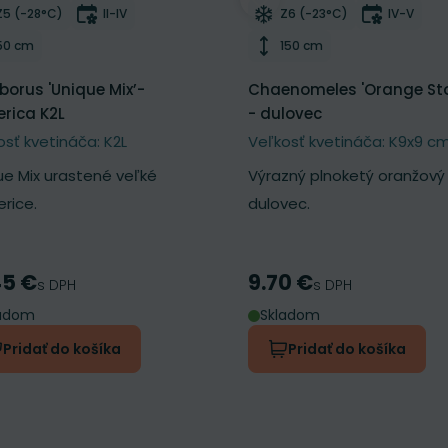
ber do zoznamu želaní
Odober do zoznamu želan
Mrazuvzdornosť
Doba kvitnutia
Mrazuvzdornosť
Doba kvi
Z5 (-28°C)
II-IV
Z6 (-23°C)
IV-V
Výška rastliny
Výška rastliny
50 cm
150 cm
eborus 'Unique Mix’-
Chaenomeles 'Orange St
rica K2L
- dulovec
osť kvetináča: K2L
Veľkosť kvetináča: K9x9 c
ue Mix urastené veľké
Výrazný plnoketý oranžový
rice.
dulovec.
45 €
9.70 €
a
Cena
s DPH
s DPH
ladom
Skladom
Pridať do košíka
Pridať do košíka