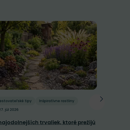
estovateľské tipy
Inšpiratívne rastliny
Pestovateľs
27. júl 2026
Polievani
najodolnejších trvaliek, ktoré prežijú
závlaha: 