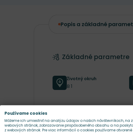
Popis a základné paramet
Popis a základné parametre
Základné parametre
Životný okruh
B 1
Farba kvetu
Používame cookies
biela, ružová
Môžeme ich umiestniť na analýzu údajov o našich návštevníkoch, na z
webových stránok, zobrazovanie prispôsobeného obsahu a na poskytov
z webových stránok. Pre viac informácií o cookies používame otvorené