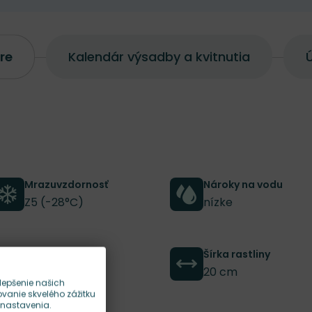
re
Kalendár výsadby a kvitnutia
Ú
Mrazuvzdornosť
Nároky na vodu
Z5 (-28°C)
nízke
Výška rastliny
Šírka rastliny
55 cm
20 cm
lepšenie našich
anie skvelého zážitku
 nastavenia.