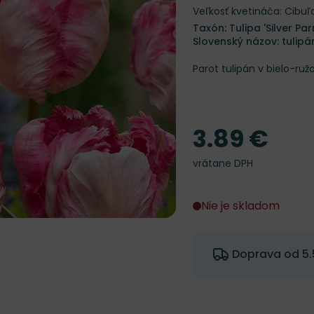
Veľkosť kvetináča: Cibuľ
Taxón: Tulipa 'Silver Par
Slovenský názov: tulipá
Parot tulipán v bielo-ru
3.89 €
Cena
vrátane DPH
Nie je skladom
Doprava od 5.