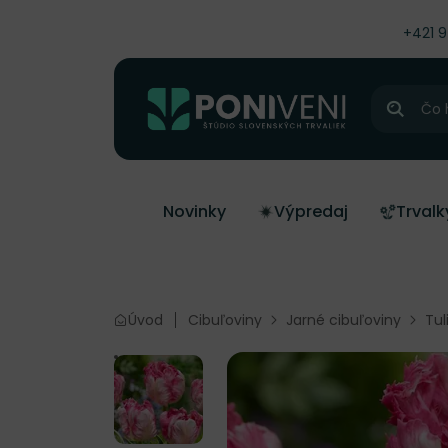
čiť na obsah
+421 
Hľadať
Novinky
Výpredaj
Trvalk
Úvod
Cibuľoviny
Jarné cibuľoviny
Tul