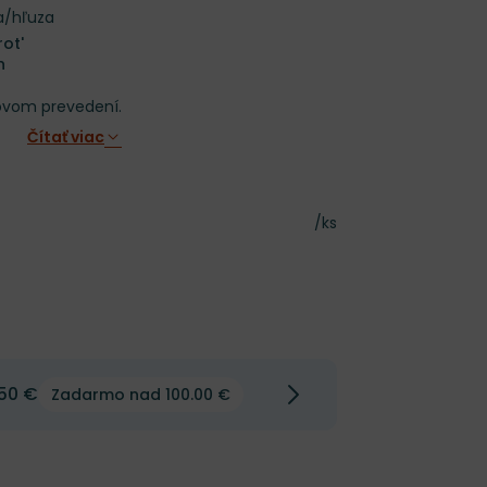
a/hľuza
rot'
n
žovom prevedení.
Čítať viac
Cena za kus
/ks
50 €
Zadarmo nad 100.00 €