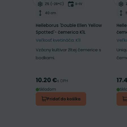
Odober do zoznamu želaní
Odo
Mrazuvzdornosť
Doba kvitnutia
Z5 (-28°C)
II-IV
Výška rastliny
40 cm
Helleborus 'Double Ellen Yellow
Hell
Spotted'- čemerica K1L
čeme
Veľkosť kvetináča: K1l
Veľk
Vzácny kultivar žltej čemerice s
Uniq
bodkami.
čeme
10.20 €
17.
Cena
Cen
s DPH
Skladom
Sk
Pridať do košíka