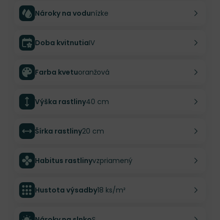
Nároky na vodu
nízke
Doba kvitnutia
IV
Farba kvetu
oranžová
Výška rastliny
40 cm
Šírka rastliny
20 cm
Habitus rastliny
vzpriamený
Hustota výsadby
18 ks/m²
Nároky na slnko
S