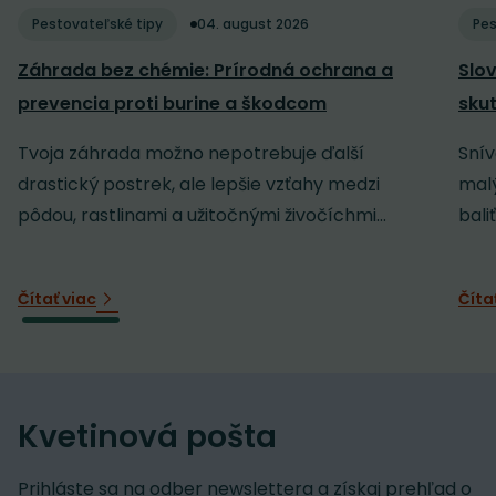
Pestovateľské tipy
04. august 2026
Pes
Záhrada bez chémie: Prírodná ochrana a
Slov
prevencia proti burine a škodcom
sku
Tvoja záhrada možno nepotrebuje ďalší
Snív
drastický postrek, ale lepšie vzťahy medzi
malý
pôdou, rastlinami a užitočnými živočíchmi...
baliť
Čítať viac
Číta
Kvetinová pošta
Prihláste sa na odber newslettera a získaj prehľad o