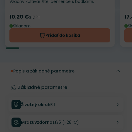
Vzácny kultivar žltej čemerice s bodkami.
10.20 €
17
Cena
s DPH
Ce
Skladom
S
Pridať do košíka
Popis a základné parametre
Základné parametre
Životný okruh
B 1
Mrazuvzdornosť
Z5 (-28°C)