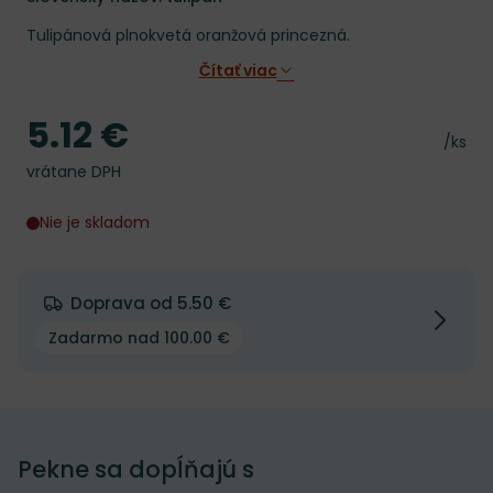
Tulipánová plnokvetá oranžová princezná.
Čítať viac
5.12 €
Cena
Cena 
/ks
vrátane DPH
Nie je skladom
Doprava od 5.50 €
Zadarmo nad 100.00 €
Pekne sa dopĺňajú s