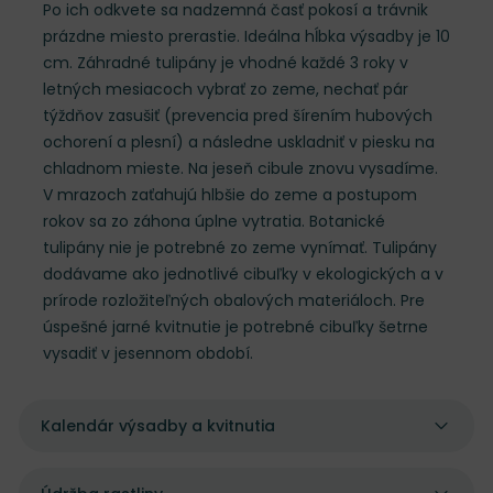
Po ich odkvete sa nadzemná časť pokosí a trávnik
prázdne miesto prerastie. Ideálna hĺbka výsadby je 10
cm. Záhradné tulipány je vhodné každé 3 roky v
letných mesiacoch vybrať zo zeme, nechať pár
týždňov zasušiť (prevencia pred šírením hubových
ochorení a plesní) a následne uskladniť v piesku na
chladnom mieste. Na jeseň cibule znovu vysadíme.
V mrazoch zaťahujú hlbšie do zeme a postupom
rokov sa zo záhona úplne vytratia. Botanické
tulipány nie je potrebné zo zeme vynímať. Tulipány
dodávame ako jednotlivé cibuľky v ekologických a v
prírode rozložiteľných obalových materiáloch. Pre
úspešné jarné kvitnutie je potrebné cibuľky šetrne
vysadiť v jesennom období.
Kalendár výsadby a kvitnutia