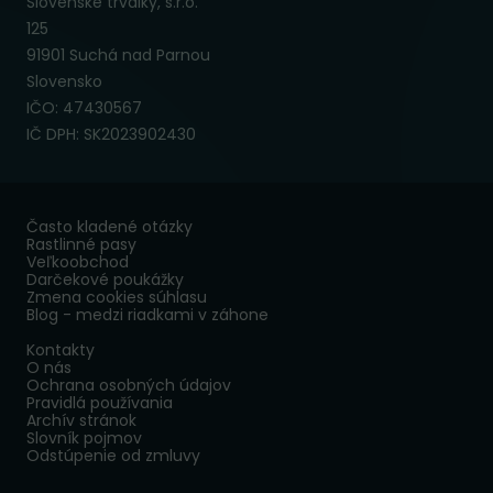
Slovenské trvalky, s.r.o.
125
91901 Suchá nad Parnou
Slovensko
IČO: 47430567
IČ DPH: SK2023902430
Často kladené otázky
Rastlinné pasy
Veľkoobchod
Darčekové poukážky
Zmena cookies súhlasu
Blog - medzi riadkami v záhone
Kontakty
O nás
Ochrana osobných údajov
Pravidlá používania
Archív stránok
Slovník pojmov
Odstúpenie od zmluvy