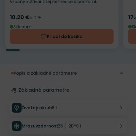
Vzácny kultivar žltej čemerice s bodkami.
10.20 €
17
Cena
s DPH
Ce
Skladom
S
Pridať do košíka
Popis a základné parametre
Základné parametre
Životný okruh
B 1
Mrazuvzdornosť
Z5 (-28°C)