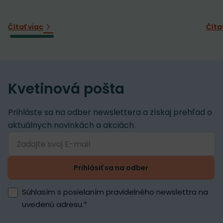
Čítať viac
Číta
Kvetinová pošta
Prihláste sa na odber newslettera a získaj prehľad o
aktuálnych novinkách a akciách.
Prihlásiť sa na odber
Súhlasím s posielaním pravidelného newslettra na
uvedenú adresu.
*