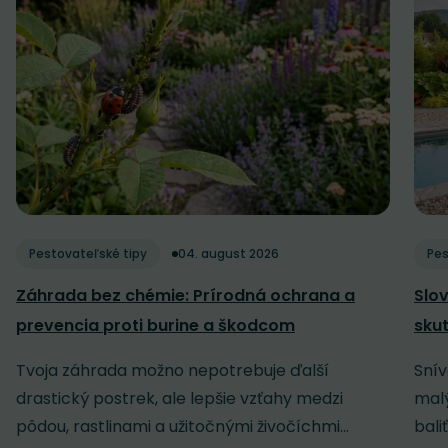
Pestovateľské tipy
04. august 2026
Pes
Záhrada bez chémie: Prírodná ochrana a
Slov
prevencia proti burine a škodcom
sku
Tvoja záhrada možno nepotrebuje ďalší
Snív
drastický postrek, ale lepšie vzťahy medzi
malý
pôdou, rastlinami a užitočnými živočíchmi...
baliť