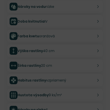
Nároky na vodu
nízke
Doba kvitnutia
IV
Farba kvetu
oranžová
Výška rastliny
40 cm
Šírka rastliny
20 cm
Habitus rastliny
vzpriamený
Hustota výsadby
9 ks/m²
Nároky na slnko
S