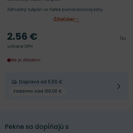
Záhradný tulipán vo farbe pomarančovej kôry.
Čítať viac
2.56 €
Cena
Cena 
/ks
vrátane DPH
Nie je skladom
Doprava od 5.50 €
Zadarmo nad 100.00 €
Pekne sa dopĺňajú s